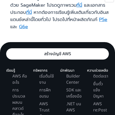
ด้วย SageMaker โปรดดูภาพรวม
ที่นี่
และเอกสาร
ประกอบ
ที่นี่
หากต้องการเรียนรู้เพิ่มเติมเกี่ยวกับอินส
แตนซ์เหล่านี้โดยทั่วไป โปรดไปที่หน้าผลิตภัณฑ์
P5e
และ
G6e
สร้างบัญชี AWS
เรียนรู้
ทรัพยากร
นักพัฒนา
ความช่วยเหลือ
AWS คือ
เริ่มต้นใช้
Builder
ติดต่อเรา
อะไร
งาน
Center
ยื่นตั๋ว
การ
การฝึก
SDK และ
แจ้ง
ประมวล
อบรม
เครื่องมือ
ปัญหา
ผลบน
AWS
.NET บน
AWS
คลาวด์
Trust
AWS
re:Post
คืออะไร