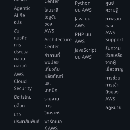
Center
Python
ศูนย์
Agentic
ไลบราลี
บน AWS
ความรู้
AI คือ
โซลูชัน
Java บน
ภาพรวม
อะไร
ของ
AWS
ของ
ฮับ
AWS
AWS
PHP บน
แนวคิด
Architecture
Support
AWS
การ
Center
รับความ
JavaScript
ประมวล
คำถามที่
ช่วยเหลือ
บน AWS
ผลบน
พบบ่อย
จากผู้
คลาวด์
เกี่ยวกับ
เชี่ยวชาญ
AWS
ผลิตภัณฑ์
การช่วย
Cloud
และ
การเข้า
Security
เทคนิค
ถึงของ
มีอะไรใหม่
รายงาน
AWS
บล็อก
การ
กฎหมาย
วิเคราะห์
ข่าว
ประชาสัมพันธ์
พาร์ทเนอ
ร์ AWS