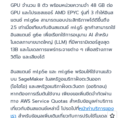
GPU จำนวน 8 ตัว พร้อมหน่วยความจำ 48 GB ต่อ
GPU และโปรเซสเซอร์ AMD EPYC รุ่นที่ 3 ทำให้อินส
แตนซ์ ml.g6e สามารถมอบประสิทธิภาพได้ดีขึ้นถึง
2.5 เท่าเมื่อเทียบกับอินสแตนซ์ ml.g5 ลูกค้าสามารถใช้
อินสแตนซ์ g6e เพื่อเรียกใช้การอนุมาน AI สำหรับ
โมเดลภาษาขนาดใหญ่ (LLM) ที่มีพารามิเตอร์สูงสุด
13B และโมเดลการแพร่กระจายต่าง ๆ เพื่อสร้างภาพ
วิดีโอ และเสียงได้
อินสแตนซ์ ml.p5e และ ml.g6e พร้อมให้ใช้งานแล้ว
บน SageMaker ในสหรัฐอเมริกาฝั่งตะวันออก
(โอไฮโอ) และสหรัฐอเมริกาฝั่งตะวันตก (ออริกอน)
หากต้องการเริ่มต้นใช้งาน เพียงขอเพิ่มขีดจำกัดผ่าน
ทาง AWS Service Quotas สำหรับข้อมูลค่าบริการ
เกี่ยวกับอินสแตนซ์เหล่านี้ โปรดไปที่
หน้าค่าบริการของ
เรา
สำหรับข้อมูลเพิ่มเติมเกี่ยวกับการปรับใช้โมเดล