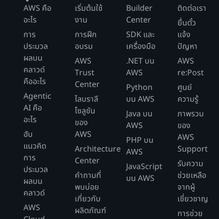
AWS คือ
เริ่มต้นใช้
Builder
ติดต่อเรา
อะไร
งาน
Center
ยื่นตั๋ว
การ
การฝึก
SDK และ
แจ้ง
ประมวล
อบรม
เครื่องมือ
ปัญหา
ผลบน
AWS
.NET บน
AWS
คลาวด์
Trust
AWS
re:Post
คืออะไร
Center
Python
ศูนย์
Agentic
ไลบราลี
บน AWS
ความรู้
AI คือ
โซลูชัน
Java บน
ภาพรวม
อะไร
ของ
AWS
ของ
ฮับ
AWS
AWS
PHP บน
แนวคิด
Architecture
Support
AWS
การ
Center
รับความ
JavaScript
ประมวล
คำถามที่
ช่วยเหลือ
บน AWS
ผลบน
พบบ่อย
จากผู้
คลาวด์
เกี่ยวกับ
เชี่ยวชาญ
AWS
ผลิตภัณฑ์
การช่วย