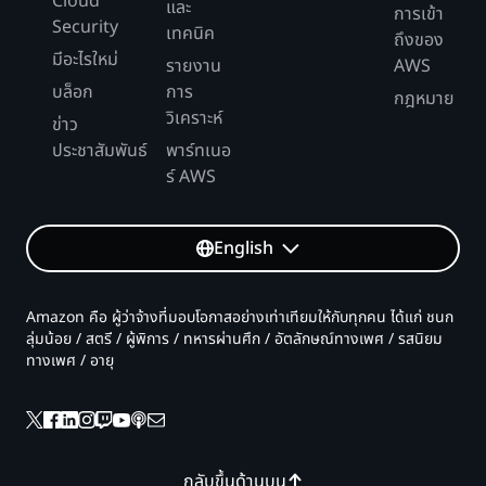
Cloud
และ
การเข้า
Security
เทคนิค
ถึงของ
มีอะไรใหม่
รายงาน
AWS
บล็อก
การ
กฎหมาย
วิเคราะห์
ข่าว
ประชาสัมพันธ์
พาร์ทเนอ
ร์ AWS
English
Amazon คือ ผู้ว่าจ้างที่มอบโอกาสอย่างเท่าเทียมให้กับทุกคน ได้แก่ ชนก
ลุ่มน้อย / สตรี / ผู้พิการ / ทหารผ่านศึก / อัตลักษณ์ทางเพศ / รสนิยม
ทางเพศ / อายุ
กลับขึ้นด้านบน