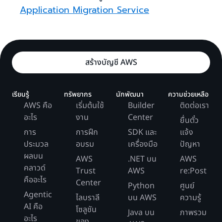
Application Migration Service
สร้างบัญชี AWS
เรียนรู้
ทรัพยากร
นักพัฒนา
ความช่วยเหลือ
AWS คือ
เริ่มต้นใช้
Builder
ติดต่อเรา
อะไร
งาน
Center
ยื่นตั๋ว
การ
การฝึก
SDK และ
แจ้ง
ประมวล
อบรม
เครื่องมือ
ปัญหา
ผลบน
AWS
.NET บน
AWS
คลาวด์
Trust
AWS
re:Post
คืออะไร
Center
Python
ศูนย์
Agentic
ไลบราลี
บน AWS
ความรู้
AI คือ
โซลูชัน
Java บน
ภาพรวม
อะไร
ของ