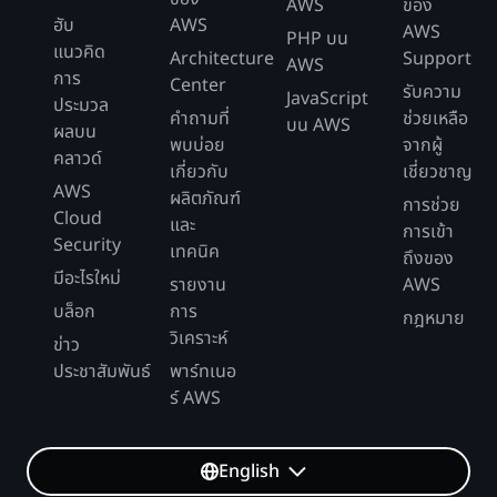
AWS
ของ
ฮับ
AWS
AWS
PHP บน
แนวคิด
Architecture
Support
AWS
การ
Center
รับความ
JavaScript
ประมวล
คำถามที่
ช่วยเหลือ
บน AWS
ผลบน
พบบ่อย
จากผู้
คลาวด์
เกี่ยวกับ
เชี่ยวชาญ
AWS
ผลิตภัณฑ์
การช่วย
Cloud
และ
การเข้า
Security
เทคนิค
ถึงของ
มีอะไรใหม่
รายงาน
AWS
บล็อก
การ
กฎหมาย
วิเคราะห์
ข่าว
ประชาสัมพันธ์
พาร์ทเนอ
ร์ AWS
English