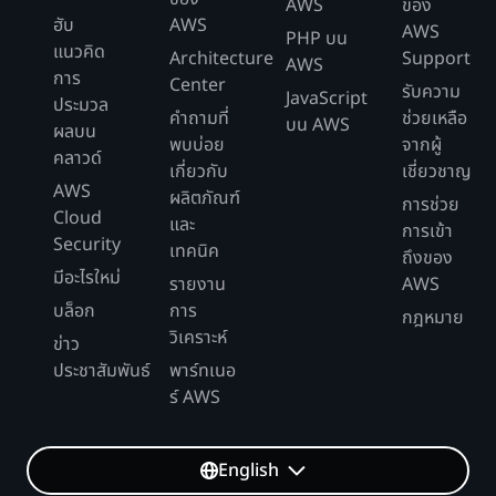
AWS
ของ
ฮับ
AWS
AWS
PHP บน
แนวคิด
Architecture
Support
AWS
การ
Center
รับความ
JavaScript
ประมวล
คำถามที่
ช่วยเหลือ
บน AWS
ผลบน
พบบ่อย
จากผู้
คลาวด์
เกี่ยวกับ
เชี่ยวชาญ
AWS
ผลิตภัณฑ์
การช่วย
Cloud
และ
การเข้า
Security
เทคนิค
ถึงของ
มีอะไรใหม่
รายงาน
AWS
บล็อก
การ
กฎหมาย
วิเคราะห์
ข่าว
ประชาสัมพันธ์
พาร์ทเนอ
ร์ AWS
English