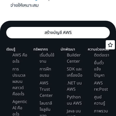
จ่ายให้เหมาะสม
สร้างบัญชี AWS
เรียนรู้
ทรัพยากร
นักพัฒนา
ความช่วยเหลือ
AWS คือ
เริ่มต้นใช้
Builder
ติดต่อเรา
อะไร
งาน
Center
ยื่นตั๋ว
การ
การฝึก
SDK และ
แจ้ง
ประมวล
อบรม
เครื่องมือ
ปัญหา
ผลบน
AWS
.NET บน
AWS
คลาวด์
Trust
AWS
re:Post
คืออะไร
Center
Python
ศูนย์
Agentic
ไลบราลี
บน AWS
ความรู้
AI คือ
โซลูชัน
Java บน
ภาพรวม
อะไร
ของ