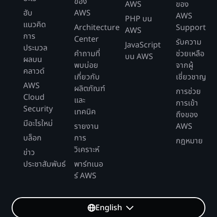
ของ
AWS
ของ
ฮับ
AWS
AWS
PHP บน
แนวคิด
Architecture
Support
AWS
การ
Center
รับความ
JavaScript
ประมวล
คำถามที่
ช่วยเหลือ
บน AWS
ผลบน
พบบ่อย
จากผู้
คลาวด์
เกี่ยวกับ
เชี่ยวชาญ
AWS
ผลิตภัณฑ์
การช่วย
Cloud
และ
การเข้า
Security
เทคนิค
ถึงของ
มีอะไรใหม่
รายงาน
AWS
บล็อก
การ
กฎหมาย
วิเคราะห์
ข่าว
ประชาสัมพันธ์
พาร์ทเนอ
ร์ AWS
English