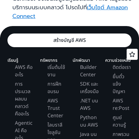
บริการบนระบบคลาวด์ โปรดไปที่
เว็บไซต์ Amazon
Connect
สร้างบัญชี AWS
เรียนรู้
ทรัพยากร
นักพัฒนา
ความช่วยเหลือ
AWS คือ
เริ่มต้นใช้
Builder
ติดต่อเรา
อะไร
งาน
Center
ยื่นตั๋ว
การ
การฝึก
SDK และ
แจ้ง
ประมวล
อบรม
เครื่องมือ
ปัญหา
ผลบน
AWS
.NET บน
AWS
คลาวด์
Trust
AWS
re:Post
คืออะไร
Center
Python
ศูนย์
Agentic
ไลบราลี
บน AWS
ความรู้
AI คือ
โซลูชัน
Java บน
ภาพรวม
อะไร