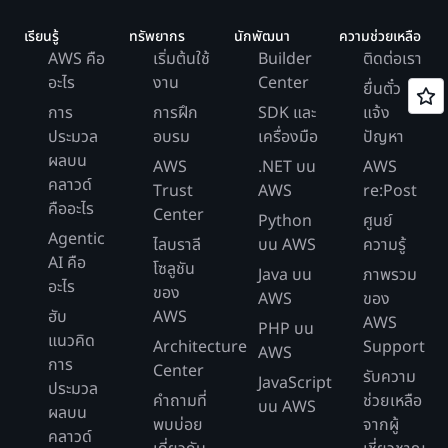
เรียนรู้
ทรัพยากร
นักพัฒนา
ความช่วยเหลือ
AWS คือ
เริ่มต้นใช้
Builder
ติดต่อเรา
อะไร
งาน
Center
ยื่นตั๋ว
การ
การฝึก
SDK และ
แจ้ง
ประมวล
อบรม
เครื่องมือ
ปัญหา
ผลบน
AWS
.NET บน
AWS
คลาวด์
Trust
AWS
re:Post
คืออะไร
Center
Python
ศูนย์
Agentic
ไลบราลี
บน AWS
ความรู้
AI คือ
โซลูชัน
Java บน
ภาพรวม
อะไร
ของ
AWS
ของ
ฮับ
AWS
AWS
PHP บน
แนวคิด
Architecture
Support
AWS
การ
Center
รับความ
JavaScript
ประมวล
คำถามที่
ช่วยเหลือ
บน AWS
ผลบน
พบบ่อย
จากผู้
คลาวด์