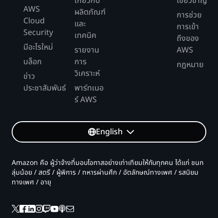
เกี่ยวกับ
เชี่ยวชาญ
AWS
ผลิตภัณฑ์
การช่วย
Cloud
และ
การเข้า
Security
เทคนิค
ถึงของ
มีอะไรใหม่
รายงาน
AWS
บล็อก
การ
กฎหมาย
วิเคราะห์
ข่าว
ประชาสัมพันธ์
พาร์ทเนอ
ร์ AWS
English
Amazon คือ ผู้ว่าจ้างที่มอบโอกาสอย่างเท่าเทียมให้กับทุกคน ได้แก่ ชนก
ลุ่มน้อย / สตรี / ผู้พิการ / ทหารผ่านศึก / อัตลักษณ์ทางเพศ / รสนิยม
ทางเพศ / อายุ