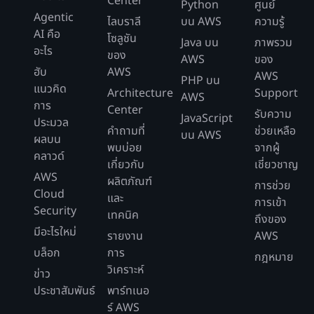
Center
Python
ศูนย์
Agentic
ไลบราลี
บน AWS
ความรู้
AI คือ
โซลูชัน
Java บน
ภาพรวม
อะไร
ของ
AWS
ของ
ฮับ
AWS
AWS
PHP บน
แนวคิด
Architecture
Support
AWS
การ
Center
รับความ
JavaScript
ประมวล
คำถามที่
ช่วยเหลือ
บน AWS
ผลบน
พบบ่อย
จากผู้
คลาวด์
เกี่ยวกับ
เชี่ยวชาญ
AWS
ผลิตภัณฑ์
การช่วย
Cloud
และ
การเข้า
Security
เทคนิค
ถึงของ
มีอะไรใหม่
รายงาน
AWS
บล็อก
การ
กฎหมาย
วิเคราะห์
ข่าว
ประชาสัมพันธ์
พาร์ทเนอ
ร์ AWS