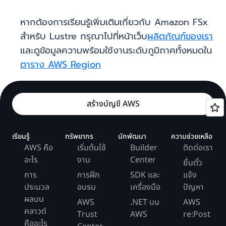
หากต้องการเรียนรู้เพิ่มเติมเกี่ยวกับ Amazon FSx
สำหรับ Lustre กรุณาไปที่หน้าเว็บ
ผลิตภัณฑ์
ของเรา
และดูข้อมูลความพร้อมใช้งานระดับภูมิภาคทั้งหมดใน
ตาราง AWS Region
สร้างบัญชี AWS
เรียนรู้
ทรัพยากร
นักพัฒนา
ความช่วยเหลือ
AWS คือ
เริ่มต้นใช้
Builder
ติดต่อเรา
อะไร
งาน
Center
ยื่นตั๋ว
การ
การฝึก
SDK และ
แจ้ง
ประมวล
อบรม
เครื่องมือ
ปัญหา
ผลบน
AWS
.NET บน
AWS
คลาวด์
Trust
AWS
re:Post
คืออะไร