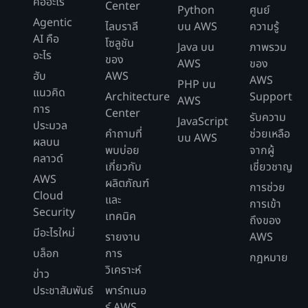
คืออะไร
Center
Python
ศูนย์
Agentic
ไลบราลี
บน AWS
ความรู้
AI คือ
โซลูชัน
Java บน
ภาพรวม
อะไร
ของ
AWS
ของ
ฮับ
AWS
AWS
PHP บน
แนวคิด
Architecture
Support
AWS
การ
Center
รับความ
JavaScript
ประมวล
คำถามที่
ช่วยเหลือ
บน AWS
ผลบน
พบบ่อย
จากผู้
คลาวด์
เกี่ยวกับ
เชี่ยวชาญ
AWS
ผลิตภัณฑ์
การช่วย
Cloud
และ
การเข้า
Security
เทคนิค
ถึงของ
มีอะไรใหม่
รายงาน
AWS
บล็อก
การ
กฎหมาย
วิเคราะห์
ข่าว
ประชาสัมพันธ์
พาร์ทเนอ
ร์ AWS