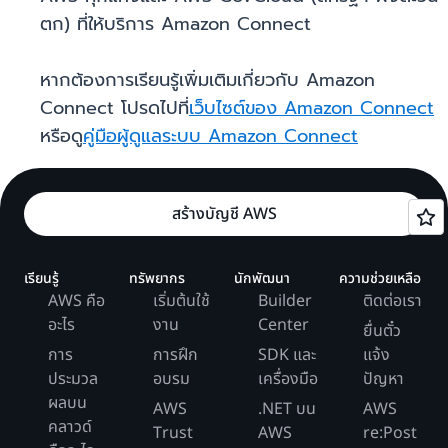
ตก) ที่ให้บริการ Amazon Connect
หากต้องการเรียนรู้เพิ่มเติมเกี่ยวกับ Amazon
Connect โปรดไปที่
เว็บไซต์ของ Amazon Connect
หรือดู
คู่มือผู้ดูแลระบบ Amazon Connect
สร้างบัญชี AWS
เรียนรู้
ทรัพยากร
นักพัฒนา
ความช่วยเหลือ
AWS คือ
เริ่มต้นใช้
Builder
ติดต่อเรา
อะไร
งาน
Center
ยื่นตั๋ว
การ
การฝึก
SDK และ
แจ้ง
ประมวล
อบรม
เครื่องมือ
ปัญหา
ผลบน
AWS
.NET บน
AWS
คลาวด์
Trust
AWS
re:Post