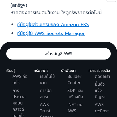
(สหรัฐฯ)
หากต้องการเริ่มต้นใช้งาน ให้ดูทรัพยากรต่อไปนี้
คู่มือผู้ใช้ส่วนเสริมของ Amazon EKS
คู่มือผู้ใช้ AWS Secrets Manager
สร้างบัญชี AWS
เรียนรู้
ทรัพยากร
นักพัฒนา
ความช่วยเหลือ
AWS คือ
เริ่มต้นใช้
Builder
ติดต่อเรา
อะไร
งาน
Center
ยื่นตั๋ว
การ
การฝึก
SDK และ
แจ้ง
ประมวล
อบรม
เครื่องมือ
ปัญหา
ผลบน
AWS
.NET บน
AWS
คลาวด์
Trust
AWS
re:Post
คืออะไร