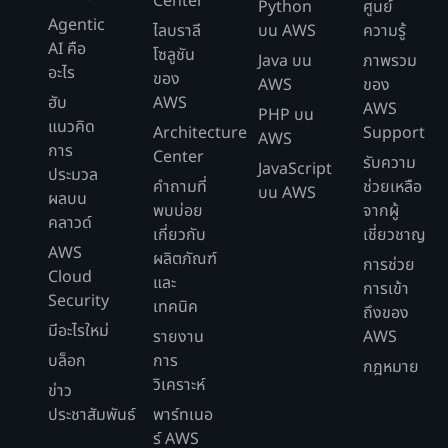
Center
Python
ศูนย์
Agentic
ไลบราลี
บน AWS
ความรู้
AI คือ
โซลูชัน
Java บน
ภาพรวม
อะไร
ของ
AWS
ของ
ฮับ
AWS
AWS
PHP บน
แนวคิด
Architecture
Support
AWS
การ
Center
รับความ
JavaScript
ประมวล
คำถามที่
ช่วยเหลือ
บน AWS
ผลบน
พบบ่อย
จากผู้
คลาวด์
เกี่ยวกับ
เชี่ยวชาญ
AWS
ผลิตภัณฑ์
การช่วย
Cloud
และ
การเข้า
Security
เทคนิค
ถึงของ
มีอะไรใหม่
รายงาน
AWS
บล็อก
การ
กฎหมาย
วิเคราะห์
ข่าว
ประชาสัมพันธ์
พาร์ทเนอ
ร์ AWS