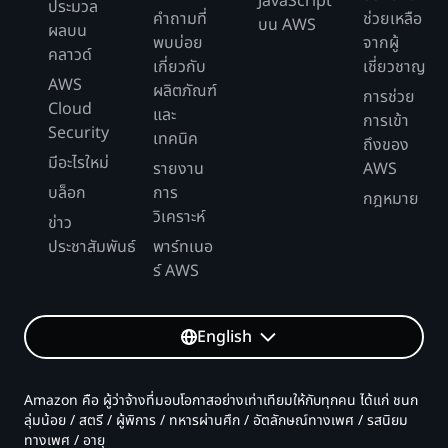
JavaScript
ประมวล
คำถามที่
ช่วยเหลือ
บน AWS
ผลบน
พบบ่อย
จากผู้
คลาวด์
เกี่ยวกับ
เชี่ยวชาญ
AWS
ผลิตภัณฑ์
การช่วย
Cloud
และ
การเข้า
Security
เทคนิค
ถึงของ
มีอะไรใหม่
รายงาน
AWS
บล็อก
การ
กฎหมาย
วิเคราะห์
ข่าว
ประชาสัมพันธ์
พาร์ทเนอ
ร์ AWS
English
Amazon คือ ผู้ว่าจ้างที่มอบโอกาสอย่างเท่าเทียมให้กับทุกคน ได้แก่ ชนก
ลุ่มน้อย / สตรี / ผู้พิการ / ทหารผ่านศึก / อัตลักษณ์ทางเพศ / รสนิยม
ทางเพศ / อายุ