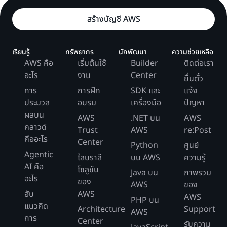
สร้างบัญชี AWS
เรียนรู้
ทรัพยากร
นักพัฒนา
ความช่วยเหลือ
AWS คือ
เริ่มต้นใช้
Builder
ติดต่อเรา
อะไร
งาน
Center
ยื่นตั๋ว
การ
การฝึก
SDK และ
แจ้ง
ประมวล
อบรม
เครื่องมือ
ปัญหา
ผลบน
AWS
.NET บน
AWS
คลาวด์
Trust
AWS
re:Post
คืออะไร
Center
Python
ศูนย์
Agentic
ไลบราลี
บน AWS
ความรู้
AI คือ
โซลูชัน
Java บน
ภาพรวม
อะไร
ของ
AWS
ของ
ฮับ
AWS
AWS
PHP บน
แนวคิด
Architecture
Support
AWS
การ
Center
รับความ