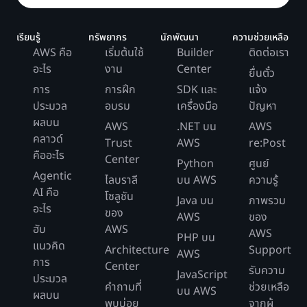
เรียนรู้
ทรัพยากร
นักพัฒนา
ความช่วยเหลือ
AWS คือ
เริ่มต้นใช้
Builder
ติดต่อเรา
อะไร
งาน
Center
ยื่นตั๋ว
การ
การฝึก
SDK และ
แจ้ง
ประมวล
อบรม
เครื่องมือ
ปัญหา
ผลบน
AWS
.NET บน
AWS
คลาวด์
Trust
AWS
re:Post
คืออะไร
Center
Python
ศูนย์
Agentic
ไลบราลี
บน AWS
ความรู้
AI คือ
โซลูชัน
Java บน
ภาพรวม
อะไร
ของ
AWS
ของ
ฮับ
AWS
AWS
PHP บน
แนวคิด
Architecture
Support
AWS
การ
Center
รับความ
JavaScript
ประมวล
คำถามที่
ช่วยเหลือ
บน AWS
ผลบน
พบบ่อย
จากผู้