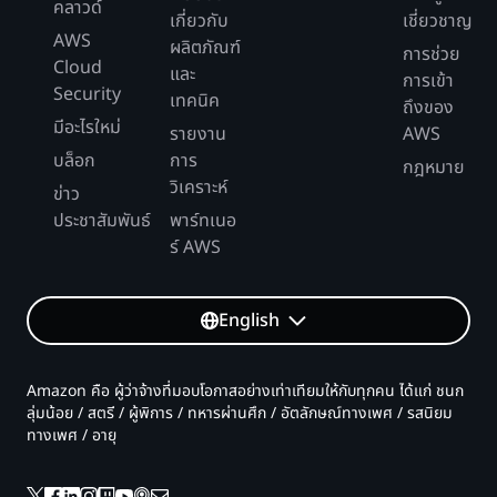
คลาวด์
เกี่ยวกับ
เชี่ยวชาญ
AWS
ผลิตภัณฑ์
การช่วย
Cloud
และ
การเข้า
Security
เทคนิค
ถึงของ
มีอะไรใหม่
รายงาน
AWS
บล็อก
การ
กฎหมาย
วิเคราะห์
ข่าว
ประชาสัมพันธ์
พาร์ทเนอ
ร์ AWS
English
Amazon คือ ผู้ว่าจ้างที่มอบโอกาสอย่างเท่าเทียมให้กับทุกคน ได้แก่ ชนก
ลุ่มน้อย / สตรี / ผู้พิการ / ทหารผ่านศึก / อัตลักษณ์ทางเพศ / รสนิยม
ทางเพศ / อายุ