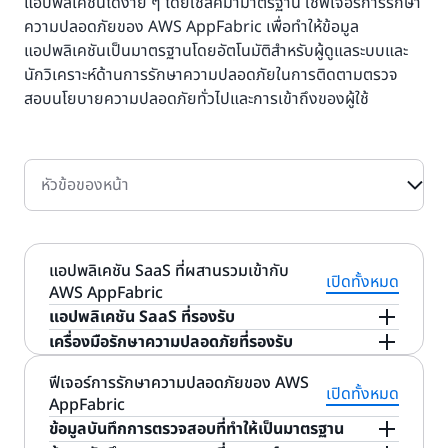
แอปพลิเคชันได้ง่าย ๆ โดยใช้สคีมามาตรฐาน ใช้ฟีเจอร์การรักษา
ความปลอดภัยของ AWS AppFabric เพื่อทำให้ข้อมูล
แอปพลิเคชันเป็นมาตรฐานโดยอัตโนมัติสำหรับผู้ดูแลระบบและ
นักวิเคราะห์ด้านการรักษาความปลอดภัยในการติดตามตรวจ
สอบนโยบายความปลอดภัยทั่วไปและการเข้าถึงของผู้ใช้
หัวข้อของหน้า
แอปพลิเคชัน SaaS ที่ผสานรวมเข้ากับ
เปิดทั้งหมด
AWS AppFabric
แอปพลิเคชัน SaaS ที่รองรับ
AppFabric เชื่อมต่อแอปพลิเคชัน SaaS รวมถึง
เครื่องมือรักษาความปลอดภัยที่รองรับ
Asana, ชุด Atlassian Jira, Dropbox, Miro, Okta,
ข้อมูลแอปพลิเคชันจาก AppFabric เข้ากันได้กับเครื่อง
ฟีเจอร์การรักษาความปลอดภัยของ AWS
Slack, ServiceNow, Smartsheet, Webex โดย
มือรักษาความปลอดภัยเช่น Logz.io, Netskope,
เปิดทั้งหมด
AppFabric
Cisco, Zendesk, Zoom, GitHub, Google
NetWitness, Rapid7 และ Splunk หรือโซลูชันความ
ข้อมูลบันทึกการตรวจสอบที่ทำให้เป็นมาตรฐาน
Workspace และ Microsoft 365 และจะมีแอปอื่น ๆ
ปลอดภัยที่เป็นกรรมสิทธิ์ของคุณ หากต้องการเรียนรู้