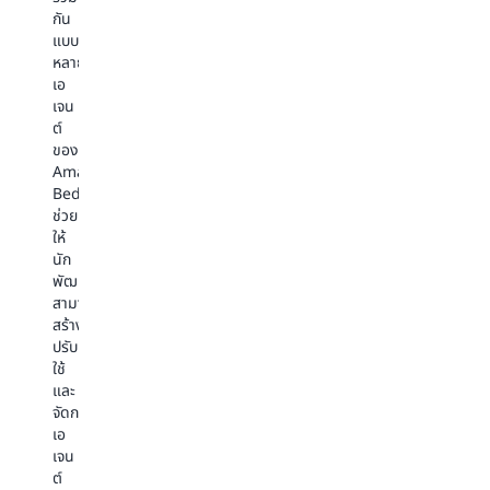
ได้
ต่อ
กา
การ
กัน
ใน
กับ
รห
เก็บ
แบบ
ไม่
แหล่ง
แบ
รักษา
หลาย
กี่
ที่มา
ได
หน่วย
เอ
ขั้น
ของ
ใน
ความ
เจน
ตอน
ข้อมูล
สภ
จำ
ต์
เพื่อ
ของ
แว
ตลอด
ของ
เร่ง
บริษัท
ที่
การ
Amazon
เวลา
คุณ
ปล
โต้ตอบ
Bedrock
ที่
อย่าง
ซึ่ง
เพื่อ
ช่วย
ใช้
ปลอดภัย
ช่
มอบ
ให้
ใน
และ
ต
ประสบการณ์
นัก
การ
เพิ่ม
คำ
ผู้
พัฒนา
สร้าง
คำขอ
ที่
ใช้
สามารถ
AI
ของ
ต้
ที่
สร้าง
ช่วย
ผู้
อา
เหมาะ
ปรับ
สร้าง
ใช้
กา
กับ
ใช้
ใน
ด้วย
วิเ
ผู้
และ
แอปพลิเคชัน
ข้อมูล
ที่
ใช้
จัดการ
ลูกค้า
ที่
ซับ
และ
เอ
เลือก
ถูก
ซ้
ราบ
เจน
โมเดล
ต้อง
ได้
รื่น
ต์
ก่อน