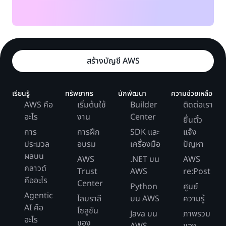
สร้างบัญชี AWS
เรียนรู้
ทรัพยากร
นักพัฒนา
ความช่วยเหลือ
AWS คือ
เริ่มต้นใช้
Builder
ติดต่อเรา
อะไร
งาน
Center
ยื่นตั๋ว
การ
การฝึก
SDK และ
แจ้ง
ประมวล
อบรม
เครื่องมือ
ปัญหา
ผลบน
AWS
.NET บน
AWS
คลาวด์
Trust
AWS
re:Post
คืออะไร
Center
Python
ศูนย์
Agentic
ไลบราลี
บน AWS
ความรู้
AI คือ
โซลูชัน
Java บน
ภาพรวม
อะไร
ของ