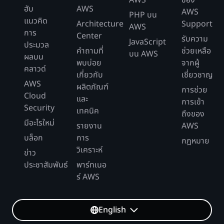
AWS
ของ
ฮับ
AWS
AWS
PHP บน
แนวคิด
Architecture
Support
AWS
การ
Center
รับความ
JavaScript
ประมวล
คำถามที่
ช่วยเหลือ
บน AWS
ผลบน
พบบ่อย
จากผู้
คลาวด์
เกี่ยวกับ
เชี่ยวชาญ
AWS
ผลิตภัณฑ์
การช่วย
Cloud
และ
การเข้า
Security
เทคนิค
ถึงของ
มีอะไรใหม่
รายงาน
AWS
บล็อก
การ
กฎหมาย
วิเคราะห์
ข่าว
ประชาสัมพันธ์
พาร์ทเนอ
ร์ AWS
English