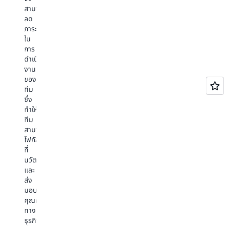
พวก
สามารถ
เขา
ลด
สามารถ
ภาระ
ดำเนิน
ใน
การ
การ
ต่อ
ดำเนิน
ไป
งาน
ได้
ของ
หรือ
ทีม
ต้องการ
ซึ่ง
รวบรวม
ทำให้
ข้อมูล
ทีม
เพิ่ม
สามารถ
เติม
โฟกัส
หรือ
ที่
ไม่
นวัตกรรม
และ
ส่ง
มอบ
คุณค่า
ทาง
ธุรกิจ