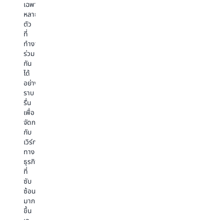
เพื่อ
โด
มาก
เฉพาะ
และ
สร้าง
อัต
ขึ้น
หลาย
เขียน
การ
ซึ่ง
ฟีเจอร์
ตัว
คำ
ตอบ
ก่
นี้
ที่
แนะนำ
สนอง
หน
ช่วย
ทำงาน
สอง
ที่
นี้
ให้
ร่วม
สาม
ตรง
เป็
เอ
กัน
ข้อ
ประเด็น
สิ่ง
เจน
ได้
ใน
ตัวอย่าง
ที่
ต์
อย่าง
ภาษา
เช่น
ยา
จดจำ
ราบ
ธรรมชาติ
หาก
ยา
ปฏิสัมพันธ์
รื่น
ตัวอย่าง
ผู้
ที่
ใน
เพื่อ
เช่น
ใช้
จะ
อดีต
จัดการ
“คุณ
ถาม
ต
และ
กับ
เป็น
เกี่ยว
ผ่
ปรับปรุง
เวิร์กโฟลว์
เอ
กับ
กา
ความ
ทาง
เจน
สิทธิ์
ให้
แม่นยำ
ธุรกิจ
ต์
ใน
เห
ของ
ที่
การ
การ
ขอ
งาน
ซับ
จัดการ
เรียก
โม
หลาย
ซ้อน
สินค้า
ร้อง
เท่
ขั้น
มาก
คงคลัง
เจ้า
ใช้
ตอน
ขึ้น
ที่
หน้าที่
ปร
ผู้