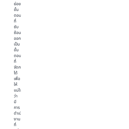
ออก
นโยบาย
สร
การ
ย่อย
เป็น
คุณสมบัติ:
ภา
โต้ตอบ
ขั้น
ลำดับ
“คุณ
ข้
กับ
ตอน
ตรรกะ
ต้อง
แล
เอ
ที่
ที่
กรอก
กา
เจน
ซับ
ถูก
ใบ
แก้
ต์
ซ้อน
ต้อง
ขับขี่
ปั
ที่
ออก
โดย
รูปภาพ
ทา
สอดคล้อง
เป็น
ใช้
ของ
คณ
และ
ขั้น
ความ
รถ
มี
ตอน
สามารถ
ที่
ประสิทธิภาพ
ที่
ใน
เสีย
มาก
จัดการ
การ
หาย
ขึ้น
ได้
ให้
และ
เพื่อ
เหตุผล
รายงาน
ให้
ของ
อุบัติเหตุ”
แน่ใจ
FM
ว่า
เอ
มี
เจน
การ
ต์
ดำเนิน
เรียก
งาน
ใช้
ที่
API