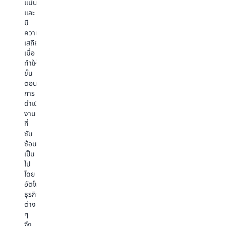
แม่นยำ
ที่
และ
จำเป็น
มี
โดย
ความ
อัตโนมัติ
เสถียร
เพื่อ
เมื่อ
ทำ
ทำให้
ธุรกรรม
ขั้น
กับ
ตอน
ระบบ
การ
และ
ดำเนิน
กระบวนการ
งาน
ของ
ที่
บริษัท
ซับ
เพื่อ
ซ้อน
ตอบ
เป็น
สนอง
ไป
คำขอ
โดย
โดย
อัตโนมัติ
พิจารณา
ธุรกิจ
ตลอด
ต่าง
ทาง
ๆ
ว่า
จึง