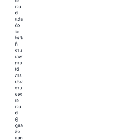
เอ
กำหนด
RAG
จา
ใช้ได้
เจน
ความ
จะ
คว
รับ
ต์
พร้อม
ค้นหา
สา
ประโยชน์
แต่ละ
จำหน่าย
ข้อมูล
นี้
จาก
ตัว
ของ
จาก
เพื
คำ
จะ
ผลิตภัณฑ์
ฐาน
จั
แนะนำ
โฟกัส
ใน
ความ
กับ
ที่
ที่
ระบบ
รู้
กร
ปรับปรุง
งาน
สินค้า
และ
กา
และ
เฉพาะ
คงคลัง
แก้ไข
ใช้
เรียก
ภาย
ได้”
ระหว่าง
งา
คืน
ใต้
เอ
การ
ที่
บริบท
การ
เจน
เรียก
ซับ
ก่อน
ประสาน
ต์
ร้อง
ซ้
หน้า
งาน
จะ
ที่
ที่
นี้
ของ
จัด
ส่ง
หล
หาก
เอ
ระเบียบ
มา
หล
จำเป็น
เจน
และ
และ
เช่
เพื่อ
ต์
วิเคราะห์
การ
กา
ให้
ผู้
งาน
ตอบ
วิเ
แน่ใจ
ดูแล
และ
สนอง
ข้
ว่า
ซึ่ง
แบ่ง
ของ
กา
มี
แยก