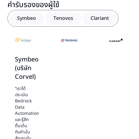
คำรับรองของผู้ใช้
ประสิทธิภาพต่อราคาที่เป็นผู้นำในอุตสาหกรรมผ่านการเข้า
ใต้เบื้องหลังของ BDA ใช้การผสมผสานของ FM ที่ทันสมัย
ถึงการจัดหาแหล่งข้อมูลและคำอธิบายประกอบ การจัดการ
ถึง API แบบรวมและการประมวลผลอัตโนมัติ ด้วยการขจัด
และโมเดลเฉพาะงานเพื่อให้ความแม่นยำในระดับชั้นนำของ
หลายโมเดล การปรับแต่ง วิศวกรรมการโต้ตอบ และการ
Symbeo
Tenovos
Clariant
ความจำเป็นในการจัดการหลายโมเดล การสร้างไปป์ไลน์การ
อุตสาหกรรมทั่วทั้งประเภทข้อมูลอินพุตแบบลองเทล
ควบคุมระบบด้วย API อนุมานแบบรวมหลายรูปแบบของ
ควบคุมระบบที่ซับซ้อน การจัดเตรียมข้อมูล วิศวกรรมการ
นอกจากนี้ผลลัพธ์ของ BDA ยังสามารถตรวจสอบได้ง่าย
เรา ไม่ว่าคุณจะกำลังสร้างแอปพลิเคชัน AI ช่วยสร้างหรือ
โต้ตอบ การพัฒนากฎควบคุมระบบและอื่น ๆ อีกมากมาย
ด้วยฟีเจอร์ต่าง ๆ เช่น การตรวจสอบภาพในขณะที่คะแนน
กำลังทำให้การประมวลผลเอกสารอัจฉริยะ การวิเคราะห์สื่อ
Bedrock Data Automation ช่วยให้คุณสามารถดำเนิน
ความเชื่อมั่นทำให้สามารถส่งผลลัพธ์สำหรับการตรวจสอบ
หรือเวิร์กโฟลว์ RAG เป็นแบบอัตโนมัติ ประสบการณ์ที่มีการ
การผลิตด้วยนักพัฒนาจำนวนน้อยลง และช่วยให้ประหยัด
ด้วยตนเองได้อย่างง่ายดาย ซึ่งยิ่งช่วยให้มั่นใจได้อีกว่า
จัดการ ความสะดวกในการใช้งาน และความสามารถในการ
ค่าใช้จ่ายผ่านการพัฒนาเบื้องต้นที่ลดลงและต้นทุนการ
ผลลัพธ์สุดท้ายนั้นถูกต้อง เชื่อถือได้ และเหมาะสมกับความ
ปรับแต่งของ Bedrock Data Automation จะช่วยให้คุณ
Symbeo
Tenovos
Clariant
ดำเนินการต่อเนื่องเมื่อเทียบกับทางเลือกอื่น ๆ
ต้องการด้านการจัดการข้อมูลอัตโนมัติขององค์กรของคุณ
ส่งมอบมูลค่าทางธุรกิจได้เร็วขึ้น
(บริษัท
เรา
การ
Corvel)
ประทับใจ
พิจารณา
BDA เป็น
AWS
“เราได้
อย่างมาก
Bedrock
ประเมิน
และความ
Data
Bedrock
สามารถ
Automation
Data
ในการ
ของเรา
Automation
ทำให้การ
ในช่วง
และรู้สึก
ใช้งาน AI
แรกนั้นดู
ตื่นเต้น
ช่วยสร้าง
มีแนว
กับคำมั่น
เพื่อตอบ
โน้มดี
สัญญาใน