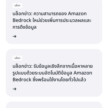
ส่วน
บล็อก
ประกอบ
บล็อกข่าว: ความสามารถของ Amazon
หลักของ
ข้อเสนอ
Bedrock ใหม่ช่วยเพิ่มการประมวลผลและ
โซลูชัน
การดึงข้อมูล
ของ
Tenovos
่านบล็อก
ซึ่งจะนำ
ไปสู่มูลค่า
ที่แท้จริง
สำหรับ
ลูกค้า
บล็อก
ร่วมของ
บล็อกข่าว: รับข้อมูลเชิงลึกจากเนื้อหาหลาย
เรา เรา
รู้สึกตื่น
รูปแบบด้วยระบบอัตโนมัติข้อมูล Amazon
เต้นที่จะ
Bedrock ซึ่งพร้อมใช้งานโดยทั่วไปแล้ว
ได้เป็น
พาร์ทเนอ
่านบล็อก
ร์กับ
AWS
เพื่อใช้
และยก