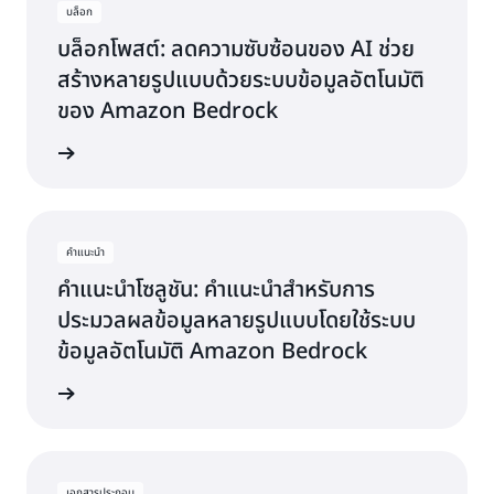
ระดับ
บล็อก
BDA ให้
บล็อกโพสต์: ลดความซับซ้อนของ AI ช่วย
เป็น
สร้างหลายรูปแบบด้วยระบบข้อมูลอัตโนมัติ
โซลูชันที่
สร้างการ
ของ Amazon Bedrock
เปลี่ยนแปลง
ให้กับ
่านบล็อก
อุตสาหกรรม
—Philip
Wisniewski
รอง
คำแนะนำ
ประธาน
คำแนะนำโซลูชัน: คำแนะนำสำหรับการ
ฝ่าย
ประมวลผลข้อมูลหลายรูปแบบโดยใช้ระบบ
พันธมิตร
ระดับ
ข้อมูลอัตโนมัติ Amazon Bedrock
โลก
Tenovos
คำแนะนำ
เอกสารประกอบ