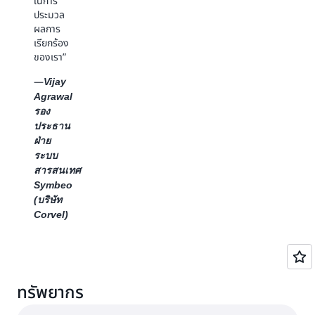
ในการ
มากมาย
งานของ
ประมวล
ในการใช้
เรา
ผลการ
BDA
เรียกร้อง
—
เพื่อทำให้
Samir
ของเรา”
การ
Kazi
รับรอง
หัวหน้า
—
Vijay
คุณภาพ
ฝ่ายการ
Agrawal
ภาพเป็น
เปลี่ยนแปลง
รอง
แบบ
และการ
ประธาน
อัตโนมัติ
เปลี่ยนแปลง,
ฝ่าย
ซึ่งจะลด
บริการ
ระบบ
ความ
ธุรกิจ
สารสนเทศ
จำเป็นใน
ระดับ
Symbeo
การตรวจ
โลก
สอบด้วย
(บริษัท
Clariant
ตนเอง
Corvel)
เราเห็น
เส้นทางที่
ชัดเจน
สำหรับ
BDA ใน
ทรัพยากร
การกลาย
มาเป็น