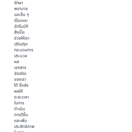
รักษา
หมายได้
อย่าง
พยาบาล
ในระดับ
สม่ำเสมอ
และอื่น ๆ
ขนาด
และปรับ
เป็นแบบ
ใหญ่ เพื่อ
ให้เข้ากับ
อัตโนมัติ
เพิ่ม
โครงสร้าง
สิ่งนี้จะ
การนำ
เอกสาร
ช่วยให้เรา
เนื้อหา
ต่าง ๆ
ปรับปรุง
กลับมาใช้
นั้นโดด
กระบวนการ
ซ้ำ
เด่น
ประมวล
มากกว่า
ฟีเจอร์นี้
ผล
50%
สามารถ
เอกสาร
หรือ
ลดความ
อัจฉริยะ
มากกว่า
ซับซ้อน
ของเรา
นั้น และ
ในการ
ได้ ซึ่งส่ง
ลดต้นทุน
ประมวล
ผลให้
การตลาด
ผล
ระยะเวลา
มูลค่า
เอกสาร
ในการ
หลายล้าน
ของเรา
ดำเนิน
ดอลลาร์
และเพิ่ม
การดีขึ้น
เรายัง
ประสิทธิภาพ
และเพิ่ม
มองเห็น
ในการ
ประสิทธิภาพ
โอกาส
ดำเนิน