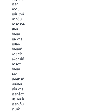
สนอง
ระหว่าง
เรื่อง
ความ
การ
ความ
ต้องการ
ทดสอบ
แม่นยำที่
ด้านการ
ของเรา
มากขึ้น
จัดการสื่อ
พบว่ามี
การตรวจ
และ
ประสิทธิภาพ
สอบ
สินทรัพย์
ในการ
ข้อมูล
ของเรา
จัดการ
และการ
เป็นเรื่อง
ความ
แปลง
ง่ายยิ่ง
ต้องการ
ข้อมูลที่
ขึ้น โดย
แยก
ง่ายกว่า
ยังคง
เอกสารที่
เพื่อทำให้
ความ
ซับซ้อน
การดึง
ยืดหยุ่น
ของเรา
ข้อมูล
และความ
ในรูปแบบ
จาก
แม่นยำ
ที่หลาก
เอกสารที่
เอาไว้ด้วย
หลาย
ซับซ้อน
ด้วย
ความ
เช่น การ
BDA เรา
สามารถ
เรียกร้อง
สามารถ
ในการ
ประกัน ใบ
เปิดใช้
แยก
เรียกเก็บ
การค้นหา
ข้อมูลที่
เงินค่า
เชิงความ
ถูกต้อง