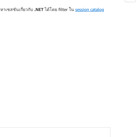
นหาเซสชันเกี่ยวกับ
.NET
ได้โดย filter ใน
session catalog