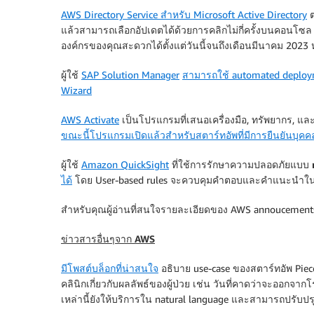
AWS Directory Service สำหรับ Microsoft Active Directory
ต
แล้วสามารถเลือกอัปเดตได้ด้วยการคลิกไม่กี่ครั้งบนคอนโ
องค์กรของคุณสะดวกได้ตั้งแต่วันนี้จนถึงเดือนมีนาคม 2023
ผู้ใช้
SAP Solution Manager
สามารถใช้ automated deployme
Wizard
AWS Activate
เป็นโปรแกรมที่เสนอเครื่องมือ, ทรัพยากร, และ
ขณะนี้โปรแกรมเปิดแล้วสำหรับสตาร์ทอัพที่มีการยืนยันบุคค
ผู้ใช้
Amazon QuickSight
ที่ใช้
การรักษาความปลอดภัยแบบ row
ได้
โดย User-based rules จะควบคุมคำตอบและคำแนะนำในการ au
สำหรับคุณผู้อ่านที่สนใจรายละเอียดของ AWS annoucements 
ข่าวสารอื่นๆจาก AWS
มีโพสต์บล็อกที่น่าสนใจ
อธิบาย use-case ของสตาร์ทอัพ Pieces
คลินิกเกี่ยวกับผลลัพธ์ของผู้ป่วย เช่น วันที่คาดว่าจะออกจา
เหล่านี้ยังให้บริการใน natural language และสามารถปรับป