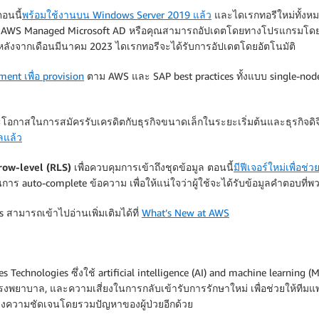
อนนี้
พร้อมใช้งานบน Windows Server 2019 แล้ว
และไดเรกทอรีใหม่ทั้งหมด
ซล AWS Managed Microsoft AD หรือคุณสามารถอัปเดตโดยทางโปรแกรมโดยใช
 หลังจากเดือนมีนาคม 2023 ไดเรกทอรีจะได้รับการอัปเดตโดยอัตโนมัติ
nt เพื่อ provision
ตาม AWS และ SAP best practices ทั้งแบบ single-node
โอกาสในการสมัครรับเครดิตกับธุรกิจขนาดเล็กในระยะเริ่มต้นและธุรกิจดิจิทั
ลแล้ว
-level (RLS) เพื่อควบคุมการเข้าถึงชุดข้อมูล
ตอนนี้
มีฟีเจอร์ใหม่เพื่อช
to-complete ข้อความ เพื่อให้แน่ใจว่าผู้ใช้จะได้รับข้อมูลคำตอบที่พวกเ
สามารถเข้าไปอ่านเพิ่มเติมได้ที่
What’s New at AWS
 Technologies ซึ่งใช้ artificial intelligence (AI) and machine learning 
กโรงพยาบาล, และความเสี่ยงในการกลับเข้ารับการรักษาใหม่ เพื่อช่วยให้ทีมแพ
รุงความชัดเจนโดยรวมปัญหาของผู้ป่วยอีกด้วย