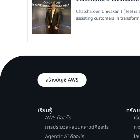
Chatcharoen Chivakanit (Tee) is 
assisting customers in transformi
สร้างบัญชี AWS
เรียนรู้
ทรัพ
AWS คืออะไร
เริ
การประมวลผลบนคลาวด์คืออะไร
กา
Agentic AI คืออะไร
ไล