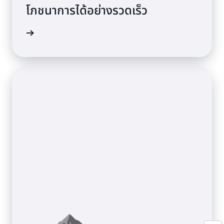
โภชนาการได้อย่างรวดเร็ว
้เพิ่มเติม