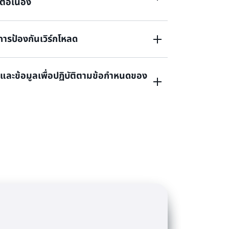
่อเนื่อง
วดเร็วเพื่อให้ทีมสามารถดำเนินการได้ทันที
S Security Hub”
mazon Inspector”
ารป้องกันเวิร์กโหลด
ที่ไม่ถูกต้องของทรัพยากรคลาวด์และความเสี่ยง
งต่อเนื่อง เพื่อให้แน่ใจว่าสภาพแวดล้อมของคุณ
ามปลอดภัยที่ดีที่สุด
และข้อมูลเพื่อปฏิบัติตามข้อกำหนดของ
คุณจากภัยคุกคามที่อาจเกิดขึ้น ปรับปรุงการ
ัตโนมัติ และลดผลกระทบทางธุรกิจผ่านการแก้ไข
S Security Hub”
ขึ้น
ยดอ่อนและเวิร์กโหลดเพื่อเพิ่มการมองเห็นและแก้ไข
Amazon GuardDuty”
องข้อมูลโดยอัตโนมัติ
azon Macie”