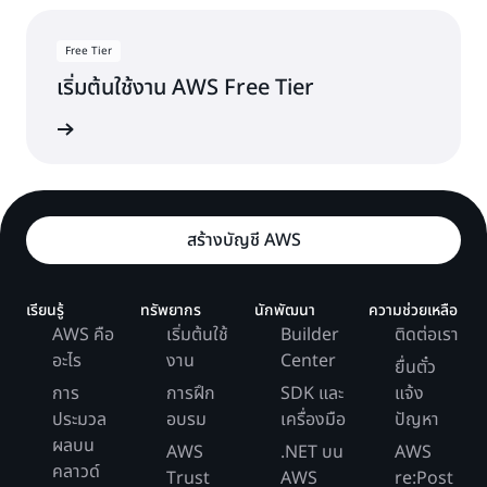
Free Tier
เริ่มต้นใช้งาน AWS Free Tier
ลองใช้ฟรี
สร้างบัญชี AWS
เรียนรู้
ทรัพยากร
นักพัฒนา
ความช่วยเหลือ
AWS คือ
เริ่มต้นใช้
Builder
ติดต่อเรา
อะไร
งาน
Center
ยื่นตั๋ว
การ
การฝึก
SDK และ
แจ้ง
ประมวล
อบรม
เครื่องมือ
ปัญหา
ผลบน
AWS
.NET บน
AWS
คลาวด์
Trust
AWS
re:Post