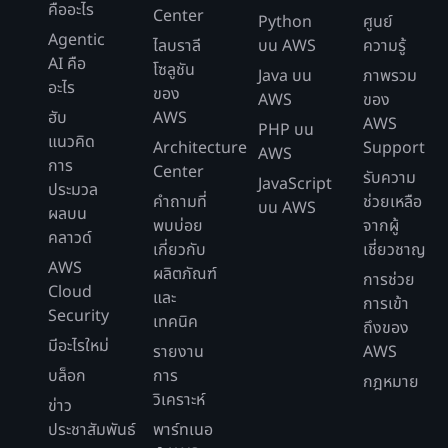
คืออะไร
Center
Python
ศูนย์
Agentic
ไลบราลี
บน AWS
ความรู้
AI คือ
โซลูชัน
Java บน
ภาพรวม
อะไร
ของ
AWS
ของ
ฮับ
AWS
AWS
PHP บน
แนวคิด
Architecture
Support
AWS
การ
Center
รับความ
JavaScript
ประมวล
คำถามที่
ช่วยเหลือ
บน AWS
ผลบน
พบบ่อย
จากผู้
คลาวด์
เกี่ยวกับ
เชี่ยวชาญ
AWS
ผลิตภัณฑ์
การช่วย
Cloud
และ
การเข้า
Security
เทคนิค
ถึงของ
มีอะไรใหม่
รายงาน
AWS
บล็อก
การ
กฎหมาย
วิเคราะห์
ข่าว
ประชาสัมพันธ์
พาร์ทเนอ