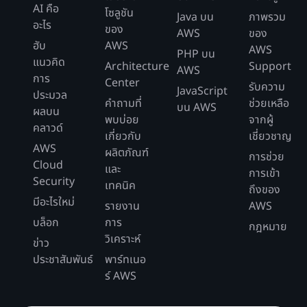
AI คือ
โซลูชัน
Java บน
ภาพรวม
อะไร
ของ
AWS
ของ
ฮับ
AWS
AWS
PHP บน
แนวคิด
Architecture
Support
AWS
การ
Center
รับความ
JavaScript
ประมวล
คำถามที่
ช่วยเหลือ
บน AWS
ผลบน
พบบ่อย
จากผู้
คลาวด์
เกี่ยวกับ
เชี่ยวชาญ
AWS
ผลิตภัณฑ์
การช่วย
Cloud
และ
การเข้า
Security
เทคนิค
ถึงของ
มีอะไรใหม่
รายงาน
AWS
บล็อก
การ
กฎหมาย
วิเคราะห์
ข่าว
ประชาสัมพันธ์
พาร์ทเนอ
ร์ AWS