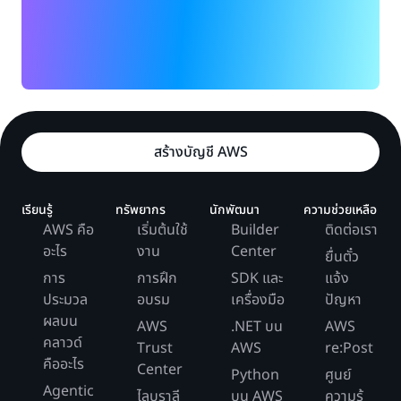
สร้างบัญชี AWS
เรียนรู้
ทรัพยากร
นักพัฒนา
ความช่วยเหลือ
AWS คือ
เริ่มต้นใช้
Builder
ติดต่อเรา
อะไร
งาน
Center
ยื่นตั๋ว
การ
การฝึก
SDK และ
แจ้ง
ประมวล
อบรม
เครื่องมือ
ปัญหา
ผลบน
AWS
.NET บน
AWS
คลาวด์
Trust
AWS
re:Post
คืออะไร
Center
Python
ศูนย์
Agentic
ไลบราลี
บน AWS
ความรู้