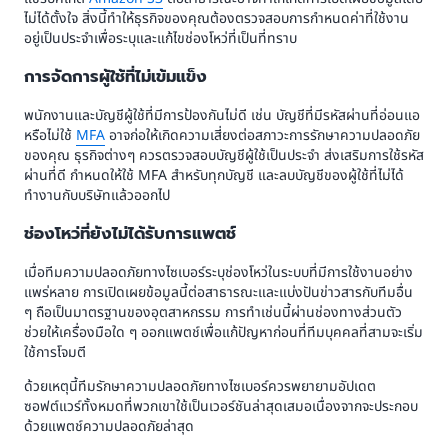
ไม่ได้ตั้งใจ สิ่งนี้ทำให้ธุรกิจของคุณต้องตรวจสอบการกำหนดค่าที่ใช้งาน
อยู่เป็นประจำเพื่อระบุและแก้ไขช่องโหว่ที่เป็นที่ทราบ
การจัดการผู้ใช้ที่ไม่เข้มแข็ง
พนักงานและบัญชีผู้ใช้ที่มีการป้องกันไม่ดี เช่น บัญชีที่มีรหัสผ่านที่อ่อนแอ
หรือไม่ใช้
MFA
อาจก่อให้เกิดความเสี่ยงต่อสภาวะการรักษาความปลอดภัย
ของคุณ ธุรกิจต่างๆ ควรตรวจสอบบัญชีผู้ใช้เป็นประจำ ส่งเสริมการใช้รหัส
ผ่านที่ดี กำหนดให้ใช้ MFA สำหรับทุกบัญชี และลบบัญชีของผู้ใช้ที่ไม่ได้
ทำงานกับบริษัทแล้วออกไป
ช่องโหว่ที่ยังไม่ได้รับการแพตช์
เมื่อทีมความปลอดภัยทางไซเบอร์ระบุช่องโหว่ในระบบที่มีการใช้งานอย่าง
แพร่หลาย การเปิดเผยข้อมูลนี้ต่อสาธารณะและแบ่งปันข่าวสารกับทีมอื่น
ๆ ถือเป็นมาตรฐานของอุตสาหกรรม การทำเช่นนี้ผ่านช่องทางส่วนตัว
ช่วยให้เครื่องมือใด ๆ ออกแพตช์เพื่อแก้ปัญหาก่อนที่ทีมบุคคลที่สามจะเริ่ม
ใช้การโจมตี
ด้วยเหตุนี้ทีมรักษาความปลอดภัยทางไซเบอร์ควรพยายามอัปเดต
ซอฟต์แวร์ทั้งหมดที่พวกเขาใช้เป็นเวอร์ชันล่าสุดเสมอเนื่องจากจะประกอบ
ด้วยแพตช์ความปลอดภัยล่าสุด