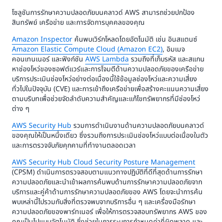
โซลูชันการรักษาความปลอดภัยบนคลาวด์ AWS สามารถช่วยปกป้อง
สินทรัพย์ เครือข่าย และการจัดการบุคคลของคุณ
Amazon Inspector
ค้นพบเวิร์กโหลดโดยอัตโนมัติ เช่น อินสแตนซ์
Amazon Elastic Compute Cloud (Amazon EC2)
, อิมเมจ
คอนเทนเนอร์ และฟังก์ชัน
AWS Lambda
รวมถึงที่เก็บรหัส และสแกน
หาช่องโหว่ของซอฟต์แวร์และการโจมตีด้านความปลอดภัยของเครือข่าย
บริการประเมินช่องโหว่อย่างต่อเนื่องนี้ใช้ข้อมูลช่องโหว่และความเสี่ยง
ทั่วไปในปัจจุบัน (CVE) และการเข้าถึงเครือข่ายเพื่อสร้างคะแนนความเสี่ยง
ตามบริบทเพื่อช่วยจัดลำดับความสำคัญและแก้ไขทรัพยากรที่มีช่องโหว่
ต่าง ๆ
AWS Security Hub
รวมการดำเนินงานด้านความปลอดภัยบนคลาวด์
ของคุณให้เป็นหนึ่งเดียว ซึ่งรวมถึงการประเมินช่องโหว่แบบต่อเนื่องในตัว
และการตรวจจับภัยคุกคามที่ทำงานตลอดเวลา
AWS Security Hub Cloud Security Posture Management
(CPSM) ดำเนินการตรวจสอบตามแนวทางปฏิบัติที่ดีที่สุดด้านการรักษา
ความปลอดภัยและนำเข้าผลการค้นพบด้านการรักษาความปลอดภัยจาก
บริการและคู่ค้าด้านการรักษาความปลอดภัยของ AWS โดยจะนำการค้น
พบเหล่านี้ไปรวมกับสิ่งที่ตรวจพบจากบริการอื่น ๆ และเครื่องมือรักษา
ความปลอดภัยของพาร์ทเนอร์ เพื่อให้การตรวจสอบทรัพยากร AWS ของ
คุณเป็นไปแบบอัตโนมัติ ซึ่งช่วยในการระบุการกำหนดค่าที่ผิดพลาด และ