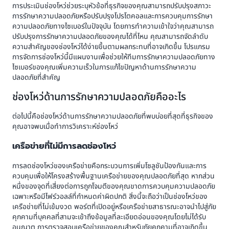
การประเมินช่องโหว่ช่วยระบุหัวข้อที่ธุรกิจของคุณสามารถปรับปรุงสภาวะ
การรักษาความปลอดภัยหรือปรับปรุงโปรโตคอลและการควบคุมการรักษา
ความปลอดภัยทางไซเบอร์ในปัจจุบัน โดยการทำความเข้าใจว่าคุณสามารถ
ปรับปรุงการรักษาความปลอดภัยของคุณได้ที่ไหน คุณสามารถจัดลำดับ
ความสำคัญของช่องโหว่ได้ง่ายขึ้นตามผลกระทบที่อาจเกิดขึ้น โปรแกรม
การจัดการช่องโหว่นี้มีแผนงานเพื่อช่วยให้ทีมการรักษาความปลอดภัยทาง
ไซเบอร์ของคุณเพิ่มความเร็วในการแก้ไขปัญหาด้านการรักษาความ
ปลอดภัยที่สำคัญ
ช่องโหว่ด้านการรักษาความปลอดภัยคืออะไร
ต่อไปนี้คือช่องโหว่ด้านการรักษาความปลอดภัยที่พบบ่อยที่สุดที่ธุรกิจของ
คุณอาจพบเมื่อทำการวิเคราะห์ช่องโหว่
เครือข่ายที่ไม่มีการลดช่องโหว่
การลดช่องโหว่ของเครือข่ายคือกระบวนการเพิ่มโซลูชันป้องกันและการ
ควบคุมเพื่อให้โครงสร้างพื้นฐานเครือข่ายของคุณปลอดภัยที่สุด หากส่วน
หนึ่งของจุดที่เสี่ยงต่อการถูกโจมตีของคุณขาดการควบคุมความปลอดภัย
เฉพาะหรือมีไฟร์วอลล์ที่กำหนดค่าผิดปกติ สิ่งนี้จะถือว่าเป็นช่องโหว่ของ
เครือข่ายที่ไม่เข้มงวด พอร์ตที่เปิดอยู่หรือเครือข่ายสาธารณะอาจนำไปสู่ภัย
คุกคามที่บุคคลที่สามจะเข้าถึงข้อมูลที่ละเอียดอ่อนของคุณโดยไม่ได้รับ
อนุญาต การตรวจสอบเครือข่ายของคุณสำหรับภัยคุกคามที่อาจเกิดขึ้น