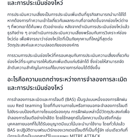
และการประเมินช่องโหว่
การประเมินความเสี่ยงเป็นการประเมินเพิ่มเติมที่ธุรกิจสามารถนำมาใช้ได้
หากต้องการทำความเข้าใจเกี่ยวกับผลกระทบที่อาจเกิดขึ้นจากช่องโหว่ต่าง
ๆ ที่พวกเขาได้ค้นพบ ตัวอย่างเช่น หลังจากดำเนินการประเมินช่องโหว่แล้ว
ธุรกิจต่าง ๆ อาจดำเนินการประเมินความเสี่ยงพร้อมกับการวิเคราะห์ช่อง
โหว่ต่อ เพื่อพิจารณาว่าช่องโหว่ใดที่เป็นภัยคุกคามที่ใหญ่ที่สุดต่อ
วัตถุประสงค์และความปลอดภัยขององค์กร
การรวมการประเมินช่องโหว่ที่ครอบคลุมกับการประเมินความเสี่ยงเกี่ยวกับ
ช่องโหว่ที่ระบุสามารถให้บริบทเพิ่มเติมแก่บริษัทได้ ซึ่งช่วยให้สามารถจัด
ลำดับความสำคัญในการแก้ไขบางรายการก่อนได้ดียิ่งขึ้น
อะไรคือความแตกต่างระหว่างการจำลองการละเมิด
และการประเมินช่องโหว่
การจำลองการละเมิดและการโจมตี (BAS) เป็นรูปแบบหนึ่งของการฝึกฝน
แบบ Red teaming โดยที่ทีมงานภายในหรือภายนอกจะจำลองการโจมตี
ไปยังระบบป้องกันทางไซเบอร์ของคุณ การฝึกฝนเหล่านี้มีวัตถุประสงค์เพื่อ
จำลองการโจมตีอย่างใกล้ชิด โดยใช้กลยุทธ์ในโลกความเป็นจริงที่กลุ่ม
บุคคลภายนอกที่ไม่ได้รับอนุญาตมีแนวโน้มจะนำมาใช้งาน โดยทั่วไปแล้ว
BAS จะปฏิบัติตามเฟรมเวิร์กของเวกเตอร์โจมตีที่เป็นที่รู้จัก เช่นเดียวกับที่
มีการบันทึกเป็นเอกสารไว้ในแบบแผน MITRE ATT&CK