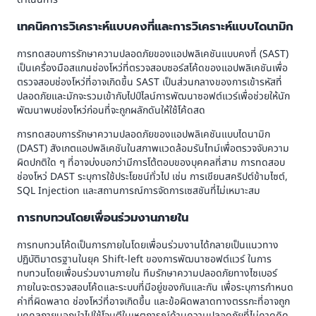
เทคนิคการวิเคราะห์แบบคงที่และการวิเคราะห์แบบไดนามิก
การทดสอบการรักษาความปลอดภัยของแอปพลิเคชันแบบคงที่ (SAST)
เป็นเครื่องมือสแกนช่องโหว่ที่ตรวจสอบซอร์สโค้ดของแอปพลิเคชันเพื่อ
ตรวจสอบช่องโหว่ที่อาจเกิดขึ้น SAST เป็นส่วนกลางของการเข้ารหัสที่
ปลอดภัยและมักจะรวมเข้ากับไปป์ไลน์การพัฒนาซอฟต์แวร์เพื่อช่วยให้นัก
พัฒนาพบช่องโหว่ก่อนที่จะถูกผลักดันให้ใช้โค้ดสด
การทดสอบการรักษาความปลอดภัยของแอปพลิเคชันแบบไดนามิก
(DAST) สังเกตแอปพลิเคชันในสภาพแวดล้อมรันไทม์เพื่อตรวจจับความ
ผิดปกติใด ๆ ที่อาจบ่งบอกว่ามีการโต้ตอบของบุคคลที่สาม การทดสอบ
ช่องโหว่ DAST ระบุการใช้ประโยชน์ทั่วไป เช่น การเขียนสคริปต์ข้ามไซต์,
SQL Injection และสถานการณ์การจัดการเซสชันที่ไม่เหมาะสม
การทบทวนโดยเพื่อนร่วมงานภายใน
การทบทวนโค้ดเป็นการภายในโดยเพื่อนร่วมงานได้กลายเป็นแนวทาง
ปฏิบัติมาตรฐานในยุค Shift-left ของการพัฒนาซอฟต์แวร์ ในการ
ทบทวนโดยเพื่อนร่วมงานภายใน ทีมรักษาความปลอดภัยทางไซเบอร์
ภายในจะตรวจสอบโค้ดและระบบที่มีอยู่ของกันและกัน เพื่อระบุการกำหนด
ค่าที่ผิดพลาด ช่องโหว่ที่อาจเกิดขึ้น และข้อผิดพลาดทางตรรกะที่อาจถูก
บุคคลภายนอกนำไปใช้โจมตีในเหตุการณ์ด้านความปลอดภัยที่ไม่คาดคิด