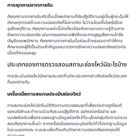
การคุกคามจากภายใน
ภัยคุกคามจากภายในเกิดขึ้นเมื่อพนักงานที่ยังปฏิบัติงานอยู่เป็นผู้กระตุ้นให้
เกิดเหตุการณ์ด้านความปลอดภัยที่ไม่คาดคิด ไม่ว่าจะโดยตั้งใจหรือโดย
อุบัติเหตุก็ตาม ภัยคุกคามเหล่านี้มักเกี่ยวข้องกับการขาดความรู้ด้านการ
รักษาความปลอดภัย เช่นการหลอกลวงฟิชชิ่งและการสูญเสียการเข้าถึง
บัญชีของพนักงาน ภัยคุกคามจากภายในนั้นค่อนข้างธรรมดาทำให้การ
ศึกษาของผู้ใช้เป็นส่วนสำคัญของมาตรการรักษาความปลอดภัยอย่างต่อ
เนื่องที่ครอบคลุม
ประเภทของการตรวจสอบสถานะช่องโหว่มีอะไรบ้าง
การประเมินช่องโหว่มีหลายประเภทที่แต่ละประเภทกล่าวถึงช่องโหว่ประเภท
ที่แตกต่างกัน
เครื่องมือการสแกนประเมินช่องโหว่
การสแกนช่องโหว่อัตโนมัติติดตามตรวจสอบจุดที่เสี่ยงต่อการถูกโจมตี
ของบริษัทและทำงานร่วมกับระบบปฏิบัติการ อุปกรณ์เครือข่าย และ
แอปพลิเคชันเพื่อตรวจสอบฐานข้อมูลช่องโหว่ที่ระบุโดยกลุ่มติดตามตรวจ
สอบภัยคุกคามชั้นนำ หากเครื่องมือสแกนระบุช่องโหว่ทั่วไปจากฐานข้อมูล
ในระบบของคุณ ระบบจะแจ้งเตือนทีมรักษาความปลอดภัยของคุณให้
ดำเนินการ