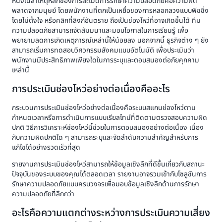
หนึ่งในสาเหตุหลักของการละเมิดการรักษาความปลอดภัยคือความผิด
พลาดจากมนุษย์ โดยพนักงานที่ตกเป็นเหยื่อของการหลอกลวงแบบฟิชชิ่ง
โดยไม่ตั้งใจ หรือคลิกที่ลิงก์อันตราย ถือเป็นช่องโหว่ที่อาจเกิดขึ้นได้ ทีม
ความปลอดภัยสามารถจัดสัมมนาและมอบโอกาสในการเรียนรู้ เพื่อ
พยายามลดการเกิดเหตุการณ์เหล่านี้ให้น้อยลง นอกจากนี้ ธุรกิจต่าง ๆ ยัง
สามารถเริ่มการทดสอบวิศวกรรมสังคมแบบอัตโนมัติ เพื่อประเมินว่า
พนักงานมีประสิทธิภาพเพียงใดในการระบุและตอบสนองต่อภัยคุกคาม
เหล่านี้
การประเมินช่องโหว่อย่างต่อเนื่องคืออะไร
กระบวนการประเมินช่องโหว่อย่างต่อเนื่องคือระบบสแกนช่องโหว่ตาม
กำหนดเวลาหรือการดำเนินการแบบเรียลไทม์ที่ติดตามตรวจสอบความผิด
ปกติ วิธีการวิเคราะห์ช่องโหว่นี้ช่วยในการตอบสนองอย่างต่อเนื่อง เนื่อง
กับความผิดปกติใด ๆ สามารถระบุและจัดลำดับความสำคัญสำหรับการ
แก้ไขได้อย่างรวดเร็วที่สุด
รายงานการประเมินช่องโหว่สามารถให้ข้อมูลเชิงลึกที่ดีขึ้นเกี่ยวกับสถานะ
ปัจจุบันของระบบของคุณได้ตลอดเวลา รายงานอาจรวมเข้ากับโซลูชันการ
รักษาความปลอดภัยแบบครบวงจรเพื่อมอบข้อมูลเชิงลึกด้านการรักษา
ความปลอดภัยที่ลึกกว่า
อะไรคือความแตกต่างระหว่างการประเมินความเสี่ยง