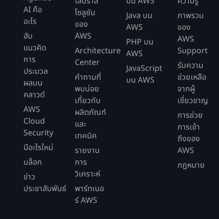
ไลบราลี
บน AWS
ความรู้
AI คือ
โซลูชัน
Java บน
ภาพรวม
อะไร
ของ
AWS
ของ
ฮับ
AWS
AWS
PHP บน
แนวคิด
Architecture
Support
AWS
การ
Center
รับความ
JavaScript
ประมวล
คำถามที่
ช่วยเหลือ
บน AWS
ผลบน
พบบ่อย
จากผู้
คลาวด์
เกี่ยวกับ
เชี่ยวชาญ
AWS
ผลิตภัณฑ์
การช่วย
Cloud
และ
การเข้า
Security
เทคนิค
ถึงของ
มีอะไรใหม่
รายงาน
AWS
บล็อก
การ
กฎหมาย
วิเคราะห์
ข่าว
ประชาสัมพันธ์
พาร์ทเนอ
ร์ AWS