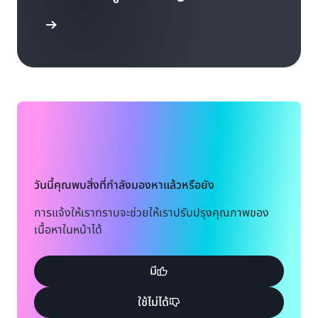
รสนับสนุน
วันนี้คุณพบสิ่งที่กำลังมองหาแล้วหรือยัง
การแจ้งให้เราทราบจะช่วยให้เราปรับปรุงคุณภาพของ
เนื้อหาในหน้าได้
มี
ใช้ไม่ได้