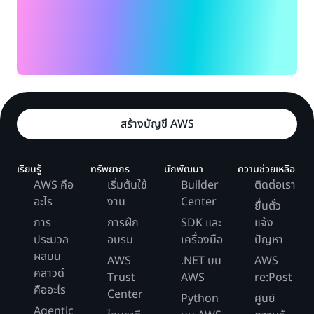
สร้างบัญชี AWS
เรียนรู้
ทรัพยากร
นักพัฒนา
ความช่วยเหลือ
AWS คือ
เริ่มต้นใช้
Builder
ติดต่อเรา
อะไร
งาน
Center
ยื่นตั๋ว
การ
การฝึก
SDK และ
แจ้ง
ประมวล
อบรม
เครื่องมือ
ปัญหา
ผลบน
AWS
.NET บน
AWS
คลาวด์
Trust
AWS
re:Post
คืออะไร
Center
Python
ศูนย์
Agentic