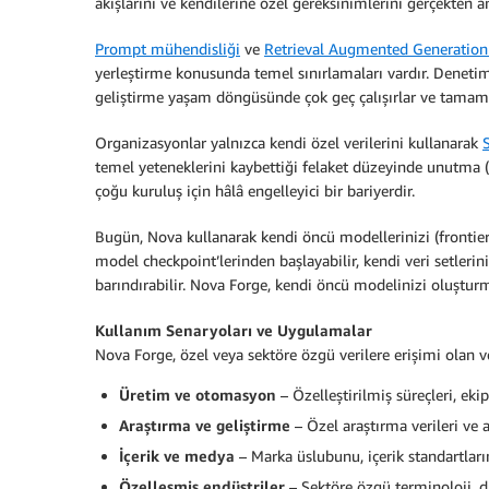
akışlarını ve kendilerine özel gereksinimlerini gerçekten 
Prompt mühendisliği
ve
Retrieval Augmented Generation
yerleştirme konusunda temel sınırlamaları vardır. Denetim
geliştirme yaşam döngüsünde çok geç çalışırlar ve tamamen 
Organizasyonlar yalnızca kendi özel verilerini kullanarak
temel yeteneklerini kaybettiği felaket düzeyinde unutma (c
çoğu kuruluş için hâlâ engelleyici bir bariyerdir.
Bugün, Nova kullanarak kendi öncü modellerinizi (frontie
model checkpoint’lerinden başlayabilir, kendi veri setler
barındırabilir. Nova Forge, kendi öncü modelinizi oluştur
Kullanım Senaryoları ve Uygulamalar
Nova Forge, özel veya sektöre özgü verilere erişimi olan ve
Üretim ve otomasyon
– Özelleştirilmiş süreçleri, ek
Araştırma ve geliştirme
– Özel araştırma verileri ve 
İçerik ve medya
– Marka üslubunu, içerik standartları
Özelleşmiş endüstriler
– Sektöre özgü terminoloji, 