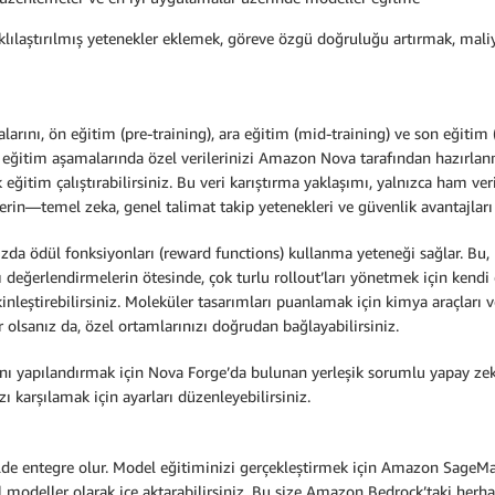
arklılaştırılmış yetenekler eklemek, göreve özgü doğruluğu artırmak, mal
arını, ön eğitim (pre-training), ara eğitim (mid-training) ve son eğitim
 eğitim aşamalarında özel verilerinizi Amazon Nova tarafından hazırlanm
k eğitim çalıştırabilirsiniz. Bu veri karıştırma yaklaşımı, yalnızca ham 
ilerin—temel zeka, genel talimat takip yetenekleri ve güvenlik avantajla
ızda ödül fonksiyonları (reward functions) kullanma yeteneği sağlar. Bu
ı değerlendirmelerin ötesinde, çok turlu rollout’ları yönetmek için kendi
 etkinleştirebilirsiniz. Moleküler tasarımları puanlamak için kimya araçla
 olsanız da, özel ortamlarınızı doğrudan bağlayabilirsiniz.
nı yapılandırmak için Nova Forge’da bulunan yerleşik sorumlu yapay zeka 
ızı karşılamak için ayarları düzenleyebilirsiniz.
de entegre olur. Model eğitiminizi gerçekleştirmek için Amazon SageMaker 
l modeller olarak içe aktarabilirsiniz. Bu size Amazon Bedrock’taki herhan