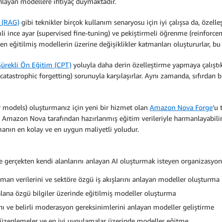
anlayan modellere ihtiyaç duymaktadır.
 (RAG)
gibi teknikler birçok kullanım senaryosu için iyi çalışsa da, özell
li ince ayar (supervised fine-tuning) ve pekiştirmeli öğrenme (reinforce
eğitilmiş modellerin üzerine değişiklikler katmanları oluştururlar, bu n
Sürekli Ön Eğitim (CPT)
yoluyla daha derin özelleştirme yapmaya çalıştık
atastrophic forgetting) sorunuyla karşılaşırlar. Aynı zamanda, sıfırdan 
r models) oluşturmanız için yeni bir hizmet olan
Amazon Nova Forge
‘u 
ini Amazon Nova tarafından hazırlanmış eğitim verileriyle harmanlayabili
manın en kolay ve en uygun maliyetli yoludur.
 gerçekten kendi alanlarını anlayan AI oluşturmak isteyen organizasyonlar
ipman verilerini ve sektöre özgü iş akışlarını anlayan modeller oluşturma
alana özgü bilgiler üzerinde eğitilmiş modeller oluşturma
nı ve belirli moderasyon gereksinimlerini anlayan modeller geliştirme
düzenlemeler ve en iyi uygulamalar üzerinde modeller eğitme