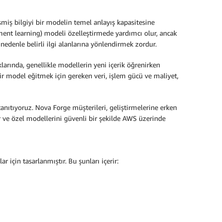
eşmiş bilgiyi bir modelin temel anlayış kapasitesine
ment learning) modeli özelleştirmede yardımcı olur, ancak
edenle belirli ilgi alanlarına yönlendirmek zordur.
larında, genellikle modellerin yeni içerik öğrenirken
bir model eğitmek için gereken veri, işlem gücü ve maliyet,
tanıtıyoruz. Nova Forge müşterileri, geliştirmelerine erken
r ve özel modellerini güvenli bir şekilde AWS üzerinde
 için tasarlanmıştır. Bu şunları içerir: