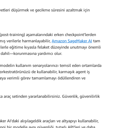
iyetleri düşürmek ve gecikme süresini azaltmak için
 (post-training) aşamalarındaki erken checkpoint’lerden
ış verilerle harmanlayabilir,
Amazon SageMaker AI
tam
verilerle eğitime kıyasla felaket düzeyinde unutmayı önemli
rı dahil—korunmasına yardımcı olur.
, modelin kullanım senaryolarınızı temsil eden ortamlarda
 orkestratörünüzü de kullanabilir, karmaşık agent iş
rı veya verimli görev tamamlamayı ödüllendiren ve
araç setinden yararlanabilirsiniz. Güvenlik, güvenilirlik
AI’daki alışılageldik araçları ve altyapıyı kullanabilir,
gi bir modelle aynı güvenliği, tutarlı API’leri ve daha