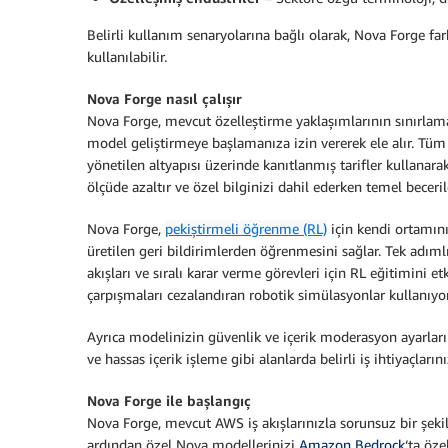
Belirli kullanım senaryolarına bağlı olarak, Nova Forge f
kullanılabilir.
Nova Forge nasıl çalışır
Nova Forge, mevcut özelleştirme yaklaşımlarının sınırlamal
model geliştirmeye başlamanıza izin vererek ele alır. Tüm
yönetilen altyapısı üzerinde kanıtlanmış tarifler kullanara
ölçüde azaltır ve özel bilginizi dahil ederken temel becer
Nova Forge,
pekiştirmeli öğrenme (RL)
için kendi ortamın
üretilen geri bildirimlerden öğrenmesini sağlar. Tek adıml
akışları ve sıralı karar verme görevleri için RL eğitimini
çarpışmaları cezalandıran robotik simülasyonlar kullanıyor
Ayrıca modelinizin güvenlik ve içerik moderasyon ayarları
ve hassas içerik işleme gibi alanlarda belirli iş ihtiyaçların
Nova Forge ile başlangıç
Nova Forge, mevcut AWS iş akışlarınızla sorunsuz bir şekil
ardından özel Nova modellerinizi
Amazon Bedrock
‘ta öze