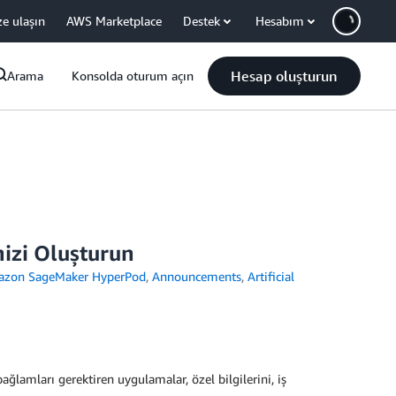
ze ulaşın
AWS Marketplace
Destek
Hesabım
Hesap oluşturun
Arama
Konsolda oturum açın
izi Oluşturun
zon SageMaker HyperPod
,
Announcements
,
Artificial
ağlamları gerektiren uygulamalar, özel bilgilerini, iş