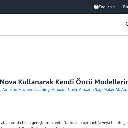
English
Bi
 Nova Kullanarak Kendi Öncü Modellerin
k
,
Amazon Machine Learning
,
Amazon Nova
,
Amazon SageMaker AI
,
Ama
lanlarında hızla genişletmektedir. Derin alan uzmanlığı veya belirli iş b