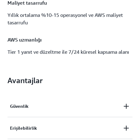
Maliyet tasarrufu
Yıllık ortalama %10-15 operasyonel ve AWS maliyet
tasarrufu
AWS uzmanlığı
Tier 1 yanıt ve düzeltme ile 7/24 küresel kapsama alanı
Avantajlar
Güvenlik
AMS, güvenlik izleme ve iyileştirme ile operasyonel
Erişilebilirlik
mükemmelliği yükseltir. AMS, AWS'nin en iyi