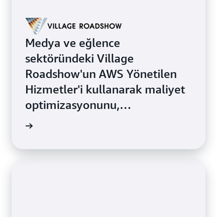
Medya ve eğlence
sektöründeki Village
Roadshow'un AWS Yönetilen
Hizmetler'i kullanarak maliyet
optimizasyonunu,
uyumluluğunu ve uygulama
 okuyun
performansını nasıl en üst
düzeye çıkardığını öğrenin.