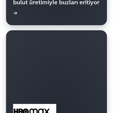
bulut üretimiyle buzları eritiyor
edinin »