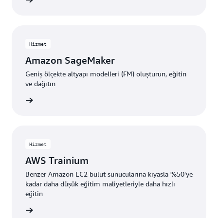
Hizmet
Amazon SageMaker
Geniş ölçekte altyapı modelleri (FM) oluşturun, eğitin
ve dağıtın
i edinin
Hizmet
AWS Trainium
Benzer Amazon EC2 bulut sunucularına kıyasla %50'ye
kadar daha düşük eğitim maliyetleriyle daha hızlı
eğitin
i edinin