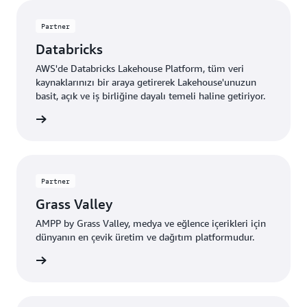
Partner
Databricks
AWS'de Databricks Lakehouse Platform, tüm veri
kaynaklarınızı bir araya getirerek Lakehouse'unuzun
basit, açık ve iş birliğine dayalı temeli haline getiriyor.
edinin »
Partner
Grass Valley
AMPP by Grass Valley, medya ve eğlence içerikleri için
dünyanın en çevik üretim ve dağıtım platformudur.
edinin »