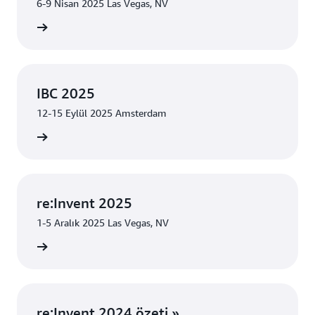
6-9 Nisan 2025 Las Vegas, NV
n AWS »
IBC 2025
12-15 Eylül 2025 Amsterdam
edinin »
re:Invent 2025
1-5 Aralık 2025 Las Vegas, NV
edinin »
re:Invent 2024 özeti »