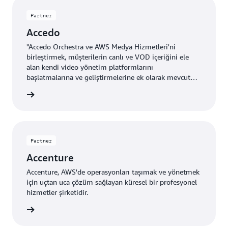
1 - 8 (17) görüntüleniyor
Partner
Accedo
"Accedo Orchestra ve AWS Medya Hizmetleri'ni
birleştirmek, müşterilerin canlı ve VOD içeriğini ele
alan kendi video yönetim platformlarını
başlatmalarına ve geliştirmelerine ek olarak mevcut
OTT ekosistemine bağlanabilmelerini sağlamaktadır." -
edinin »
Bleuenn Le Goffic, VP Strateji ve İş Geliştirme, Accedo
Partner
Accenture
Accenture, AWS'de operasyonları taşımak ve yönetmek
için uçtan uca çözüm sağlayan küresel bir profesyonel
hizmetler şirketidir.
edinin »