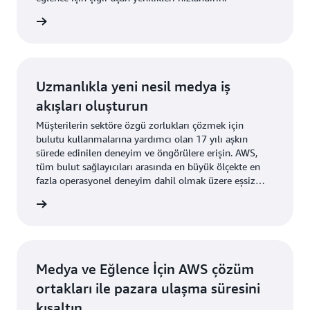
i edinin
Uzmanlıkla yeni nesil medya iş
akışları oluşturun
Müşterilerin sektöre özgü zorlukları çözmek için
bulutu kullanmalarına yardımcı olan 17 yılı aşkın
sürede edinilen deneyim ve öngörülere erişin. AWS,
tüm bulut sağlayıcıları arasında en büyük ölçekte en
fazla operasyonel deneyim dahil olmak üzere eşsiz
medya ve eğlence uzmanlığı sunar.
i edinin
Medya ve Eğlence İçin AWS çözüm
ortakları ile pazara ulaşma süresini
kısaltın