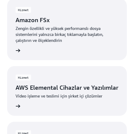
Hizmet
Amazon FSx
Zengin özellikli ve yüksek performanslı dosya
sistemlerini yalnızca birkaç tıklamayla başlatın,
çalıştırın ve ölçeklendirin
edinin »
Hizmet
AWS Elemental Cihazlar ve Yazılımlar
Video işleme ve teslimi için şirket içi çözümler
edinin »
Hizmet