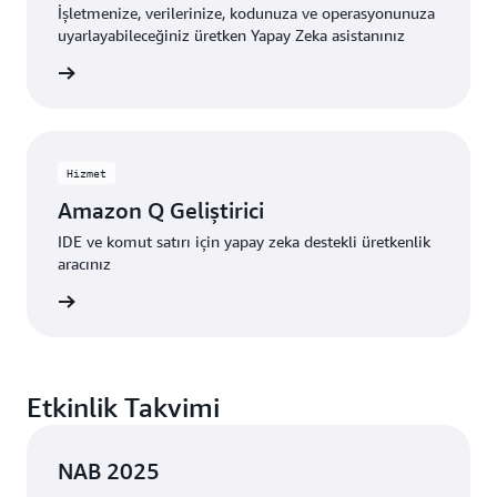
İşletmenize, verilerinize, kodunuza ve operasyonunuza
uyarlayabileceğiniz üretken Yapay Zeka asistanınız
i edinin
Hizmet
Amazon Q Geliştirici
IDE ve komut satırı için yapay zeka destekli üretkenlik
aracınız
i edinin
Etkinlik Takvimi
NAB 2025