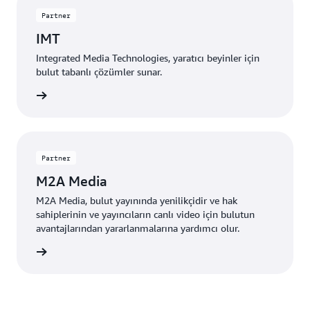
Partner
IMT
Integrated Media Technologies, yaratıcı beyinler için
bulut tabanlı çözümler sunar.
edinin »
Partner
M2A Media
M2A Media, bulut yayınında yenilikçidir ve hak
sahiplerinin ve yayıncıların canlı video için bulutun
avantajlarından yararlanmalarına yardımcı olur.
edinin »