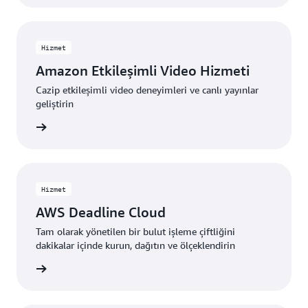
Hizmet
Amazon Etkileşimli Video Hizmeti
Cazip etkileşimli video deneyimleri ve canlı yayınlar
geliştirin
edinin »
Hizmet
AWS Deadline Cloud
Tam olarak yönetilen bir bulut işleme çiftliğini
dakikalar içinde kurun, dağıtın ve ölçeklendirin
edinin »