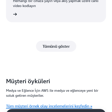
Herhangi bir cihaza yayın veya akış yapmak üzere canlı
video kodlayın
edinin »
Tümünü göster
Müşteri öyküleri
Medya ve Eğlence İçin AWS ile medya ve eğlenceye yeni bir
soluk getiren müşteriler.
Tüm müşteri örnek olay incelemelerini keşfedin »