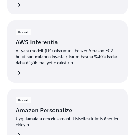
i edinin
Hizmet
AWS Inferentia
Altyapı modeli (FM) çıkarımını, benzer Amazon EC2
bulut sunucularına kıyasla çıkarım başına %40'a kadar
daha düşük maliyetle çalıştırın
i edinin
Hizmet
Amazon Personalize
Uygulamalara gerçek zamanlı kişiselleştirilmiş öneriler
ekleyin.
i edinin