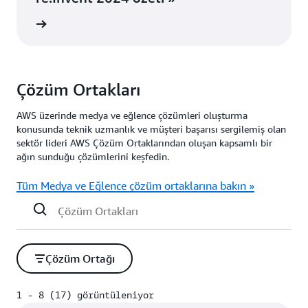
i edinin
Çözüm Ortakları
AWS üzerinde medya ve eğlence çözümleri oluşturma
konusunda teknik uzmanlık ve müşteri başarısı sergilemiş olan
sektör lideri AWS Çözüm Ortaklarından oluşan kapsamlı bir
ağın sunduğu çözümlerini̇ keşfedin.
Tüm Medya ve Eğlence çözüm ortaklarına bakın »
Çözüm Ortağı
1 - 8 (17) görüntüleniyor