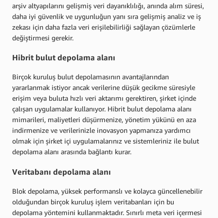
arşiv altyapılarını gelişmiş veri dayanıklılığı, anında alım süresi,
daha iyi güvenlik ve uygunluğun yanı sıra gelişmiş analiz ve iş
zekası için daha fazla veri erişilebilirliği sağlayan çözümlerle
değiştirmesi gerekir.
Hibrit bulut depolama alanı
Birçok kuruluş bulut depolamasının avantajlarından
yararlanmak istiyor ancak verilerine düşük gecikme süresiyle
erişim veya buluta hızlı veri aktarımı gerektiren, şirket içinde
çalışan uygulamalar kullanıyor. Hibrit bulut depolama alanı
mimarileri, maliyetleri düşürmenize, yönetim yükünü en aza
indirmenize ve verilerinizle inovasyon yapmanıza yardımcı
olmak için şirket içi uygulamalarınız ve sistemleriniz ile bulut
depolama alanı arasında bağlantı kurar.
Veritabanı depolama alanı
Blok depolama, yüksek performanslı ve kolayca güncellenebilir
olduğundan birçok kuruluş işlem veritabanları için bu
depolama yöntemini kullanmaktadır. Sınırlı meta veri içermesi