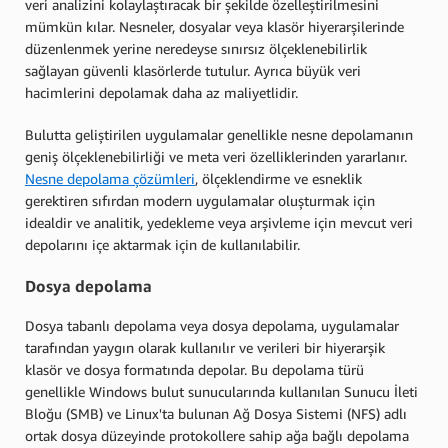
veri analizini kolaylaştıracak bir şekilde özelleştirilmesini
mümkün kılar. Nesneler, dosyalar veya klasör hiyerarşilerinde
düzenlenmek yerine neredeyse sınırsız ölçeklenebilirlik
sağlayan güvenli klasörlerde tutulur. Ayrıca büyük veri
hacimlerini depolamak daha az maliyetlidir.
Bulutta geliştirilen uygulamalar genellikle nesne depolamanın
geniş ölçeklenebilirliği ve meta veri özelliklerinden yararlanır.
Nesne depolama çözümleri
, ölçeklendirme ve esneklik
gerektiren sıfırdan modern uygulamalar oluşturmak için
idealdir ve analitik, yedekleme veya arşivleme için mevcut veri
depolarını içe aktarmak için de kullanılabilir.
Dosya depolama
Dosya tabanlı depolama veya dosya depolama, uygulamalar
tarafından yaygın olarak kullanılır ve verileri bir hiyerarşik
klasör ve dosya formatında depolar. Bu depolama türü
genellikle Windows bulut sunucularında kullanılan Sunucu İleti
Bloğu (SMB) ve Linux'ta bulunan Ağ Dosya Sistemi (NFS) adlı
ortak dosya düzeyinde protokollere sahip ağa bağlı depolama