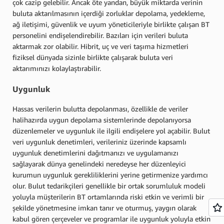
çok cazip gelebilir. Ancak öte yandan, büyük miktarda verinin
buluta aktarılmasının içerdiği zorluklar depolama, yedekleme,
ağ iletişimi, güvenlik ve uyum yöneticileriyle birlikte çalışan BT
personelini endişelendirebilir. Bazıları için verileri buluta
aktarmak zor olabilir. Hibrit, uç ve veri taşıma hizmetleri
fiziksel dünyada sizinle birlikte çalışarak buluta veri
aktarımınızı kolaylaştırabilir.
Uygunluk
Hassas verilerin bulutta depolanması, özellikle de veriler
halihazırda uygun depolama sistemlerinde depolanıyorsa
düzenlemeler ve uygunluk ile ilgili endişelere yol açabilir. Bulut
veri uygunluk denetimleri, verileriniz üzerinde kapsamlı
uygunluk denetimlerini dağıtmanızı ve uygulamanızı
sağlayarak dünya genelindeki neredeyse her düzenleyici
kurumun uygunluk gerekliliklerini yerine getirmenize yardımcı
olur. Bulut tedarikçileri genellikle bir ortak sorumluluk modeli
yoluyla müşterilerin BT ortamlarında riski etkin ve verimli bir
şekilde yönetmesine imkan tanır ve oturmuş, yaygın olarak
kabul gören çerçeveler ve programlar ile uygunluk yoluyla etkin