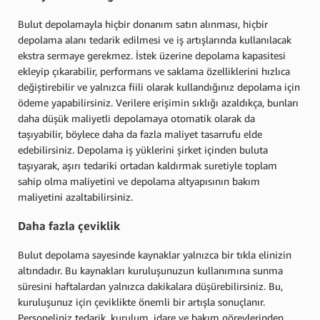
Bulut depolamayla hiçbir donanım satın alınması, hiçbir
depolama alanı tedarik edilmesi ve iş artışlarında kullanılacak
ekstra sermaye gerekmez. İstek üzerine depolama kapasitesi
ekleyip çıkarabilir, performans ve saklama özelliklerini hızlıca
değiştirebilir ve yalnızca fiili olarak kullandığınız depolama için
ödeme yapabilirsiniz. Verilere erişimin sıklığı azaldıkça, bunları
daha düşük maliyetli depolamaya otomatik olarak da
taşıyabilir, böylece daha da fazla maliyet tasarrufu elde
edebilirsiniz. Depolama iş yüklerini şirket içinden buluta
taşıyarak, aşırı tedariki ortadan kaldırmak suretiyle toplam
sahip olma maliyetini ve depolama altyapısının bakım
maliyetini azaltabilirsiniz.
Daha fazla çeviklik
Bulut depolama sayesinde kaynaklar yalnızca bir tıkla elinizin
altındadır. Bu kaynakları kuruluşunuzun kullanımına sunma
süresini haftalardan yalnızca dakikalara düşürebilirsiniz. Bu,
kuruluşunuz için çeviklikte önemli bir artışla sonuçlanır.
Personeliniz tedarik, kurulum, idare ve bakım görevlerinden