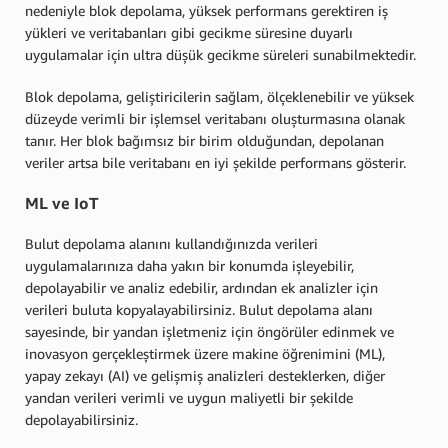
nedeniyle blok depolama, yüksek performans gerektiren iş
yükleri ve veritabanları gibi gecikme süresine duyarlı
uygulamalar için ultra düşük gecikme süreleri sunabilmektedir.
Blok depolama, geliştiricilerin sağlam, ölçeklenebilir ve yüksek
düzeyde verimli bir işlemsel veritabanı oluşturmasına olanak
tanır. Her blok bağımsız bir birim olduğundan, depolanan
veriler artsa bile veritabanı en iyi şekilde performans gösterir.
ML ve IoT
Bulut depolama alanını kullandığınızda verileri
uygulamalarınıza daha yakın bir konumda işleyebilir,
depolayabilir ve analiz edebilir, ardından ek analizler için
verileri buluta kopyalayabilirsiniz. Bulut depolama alanı
sayesinde, bir yandan işletmeniz için öngörüler edinmek ve
inovasyon gerçekleştirmek üzere makine öğrenimini (ML),
yapay zekayı (AI) ve gelişmiş analizleri desteklerken, diğer
yandan verileri verimli ve uygun maliyetli bir şekilde
depolayabilirsiniz.