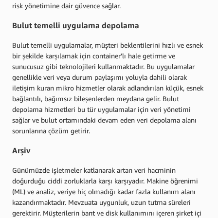
risk yönetimine dair güvence sağlar.
Bulut temelli uygulama depolama
Bulut temelli uygulamalar, müşteri beklentilerini hızlı ve esnek
bir şekilde karşılamak için container'lı hale getirme ve
sunucusuz gibi teknolojileri kullanmaktadır. Bu uygulamalar
genellikle veri veya durum paylaşımı yoluyla dahili olarak
iletişim kuran mikro hizmetler olarak adlandırılan küçük, esnek
bağlantılı, bağımsız bileşenlerden meydana gelir. Bulut
depolama hizmetleri bu tür uygulamalar için veri yönetimi
sağlar ve bulut ortamındaki devam eden veri depolama alanı
sorunlarına çözüm getirir.
Arşiv
Günümüzde işletmeler katlanarak artan veri hacminin
doğurduğu ciddi zorluklarla karşı karşıyadır. Makine öğrenimi
(ML) ve analiz, veriye hiç olmadığı kadar fazla kullanım alanı
kazandırmaktadır. Mevzuata uygunluk, uzun tutma süreleri
gerektirir. Müşterilerin bant ve disk kullanımını içeren şirket içi