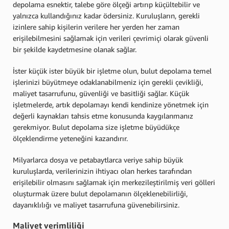
depolama esnektir, talebe göre ölçeği artırıp küçültebilir ve
yalnızca kullandığınız kadar ödersiniz. Kuruluşların, gerekli
izinlere sahip kişilerin verilere her yerden her zaman
erişilebilmesini sağlamak için verileri çevrimiçi olarak güvenli
bir şekilde kaydetmesine olanak sağlar.
İster küçük ister büyük bir işletme olun, bulut depolama temel
işlerinizi büyütmeye odaklanabilmeniz için gerekli çevikliği,
maliyet tasarrufunu, güvenliği ve basitliği sağlar. Küçük
işletmelerde, artık depolamayı kendi kendinize yönetmek için
değerli kaynakları tahsis etme konusunda kaygılanmanız
gerekmiyor. Bulut depolama size işletme büyüdükçe
ölçeklendirme yeteneğini kazandırır.
Milyarlarca dosya ve petabaytlarca veriye sahip büyük
kuruluşlarda, verilerinizin ihtiyacı olan herkes tarafından
erişilebilir olmasını sağlamak için merkezileştirilmiş veri gölleri
oluşturmak üzere bulut depolamanın ölçeklenebilirliği,
dayanıklılığı ve maliyet tasarrufuna güvenebilirsiniz.
Maliyet verimliliği