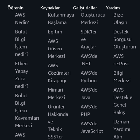
Öğrenin
Kaynaklar
Geliştiriciler
Yardım
AWS
Kullanmaya
Oluşturucu
Bize
Nedir?
Başlama
Merkezi
Ulaşın
Bulut
Eğitim
SDK'ler
Destek
Bilgi
ve
Sorgusu
AWS
İşlem
Araçlar
Oluşturun
Güven
nedir?
Merkezi
AWS'de
AWS
Etken
.NET
re:Post
AWS
Yapay
Çözümleri
AWS'de
Bilgi
Zeka
Kitaplığı
Python
Merkezi
nedir?
Mimari
AWS'de
AWS
Bulut
Merkezi
Java
Destek’e
Bilgi
Genel
Ürünler
AWS'de
İşlem
Bakış
Hakkında
PHP
Kavramları
ve
Uzman
AWS'de
Merkezi
Teknik
Yardımı
JavaScript
AWS
SSS'ler
Alın