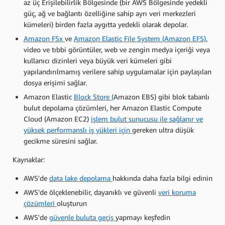
az üç Erişilebilirlik Bölgesinde (bir AWS Bölgesinde yedekli
güç, ağ ve bağlantı özelliğine sahip ayrı veri merkezleri
kümeleri) birden fazla aygıtta yedekli olarak depolar.
Amazon FSx
ve
Amazon Elastic File System (Amazon EFS)
,
video ve tıbbi görüntüler, web ve zengin medya içeriği veya
kullanıcı dizinleri veya büyük veri kümeleri gibi
yapılandırılmamış verilere sahip uygulamalar için paylaşılan
dosya erişimi sağlar.
Amazon Elastic
Block Store (
Amazon EBS) gibi blok tabanlı
bulut depolama çözümleri, her Amazon Elastic Compute
Cloud (Amazon EC2)
işlem bulut sunucusu ile sağlanır ve
yüksek performanslı iş yükleri için
gereken ultra düşük
gecikme süresini sağlar.
Kaynaklar:
AWS'de
data lake depolama
hakkında daha fazla bilgi edinin
AWS'de ölçeklenebilir, dayanıklı ve güvenli
veri koruma
çözümleri
oluşturun
AWS'de
güvenle buluta geçiş
yapmayı keşfedin