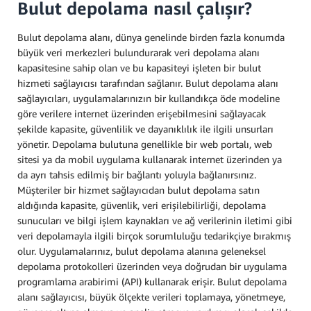
Bulut depolama nasıl çalışır?
Bulut depolama alanı, dünya genelinde birden fazla konumda
büyük veri merkezleri bulundurarak veri depolama alanı
kapasitesine sahip olan ve bu kapasiteyi işleten bir bulut
hizmeti sağlayıcısı tarafından sağlanır. Bulut depolama alanı
sağlayıcıları, uygulamalarınızın bir kullandıkça öde modeline
göre verilere internet üzerinden erişebilmesini sağlayacak
şekilde kapasite, güvenlilik ve dayanıklılık ile ilgili unsurları
yönetir. Depolama bulutuna genellikle bir web portalı, web
sitesi ya da mobil uygulama kullanarak internet üzerinden ya
da ayrı tahsis edilmiş bir bağlantı yoluyla bağlanırsınız.
Müşteriler bir hizmet sağlayıcıdan bulut depolama satın
aldığında kapasite, güvenlik, veri erişilebilirliği, depolama
sunucuları ve bilgi işlem kaynakları ve ağ verilerinin iletimi gibi
veri depolamayla ilgili birçok sorumluluğu tedarikçiye bırakmış
olur. Uygulamalarınız, bulut depolama alanına geleneksel
depolama protokolleri üzerinden veya doğrudan bir uygulama
programlama arabirimi (API) kullanarak erişir. Bulut depolama
alanı sağlayıcısı, büyük ölçekte verileri toplamaya, yönetmeye,