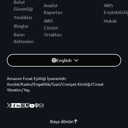
Bulut
Analist
AWS
Güvenliği
Raporları
Erişilebilirli
Yenilikler
AWS
Hukuk
Bloglar
Çözüm
Basın
Ortakları
Bültenleri
English
Amazon Fırsat Eşitliği İşverenidir:
Azınlık/Kadın/Engellilik/Gazi/Cinsiyet Kimliği/Cinsel
Yönelim/Yaş.
Başa dönün