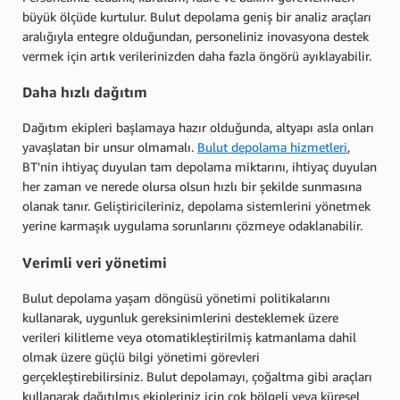
büyük ölçüde kurtulur. Bulut depolama geniş bir analiz araçları
aralığıyla entegre olduğundan, personeliniz inovasyona destek
vermek için artık verilerinizden daha fazla öngörü ayıklayabilir.
Daha hızlı dağıtım
Dağıtım ekipleri başlamaya hazır olduğunda, altyapı asla onları
yavaşlatan bir unsur olmamalı.
Bulut depolama hizmetleri
,
BT'nin ihtiyaç duyulan tam depolama miktarını, ihtiyaç duyulan
her zaman ve nerede olursa olsun hızlı bir şekilde sunmasına
olanak tanır. Geliştiricileriniz, depolama sistemlerini yönetmek
yerine karmaşık uygulama sorunlarını çözmeye odaklanabilir.
Verimli veri yönetimi
Bulut depolama yaşam döngüsü yönetimi politikalarını
kullanarak, uygunluk gereksinimlerini desteklemek üzere
verileri kilitleme veya otomatikleştirilmiş katmanlama dahil
olmak üzere güçlü bilgi yönetimi görevleri
gerçekleştirebilirsiniz. Bulut depolamayı, çoğaltma gibi araçları
kullanarak dağıtılmış ekipleriniz için çok bölgeli veya küresel