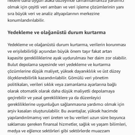
hedefe daha uygun alaka düzeyinde tamamlamanıza yardımcı
olmak için çeşitli veri ambarı ve veri işleme çözümlerinin yanı
sıra büyük veri ve analiz altyapılarının merkezine
konumlandırılabilir.
Yedekleme ve olağanüstü durum kurtarma
Yedekleme ve olağanüstü durum kurtarma, verilerin korunması
ve erişilebilirliği açısından büyük önem taşır fakat artan
kapasite gerekliliklerine ayak uydurulması her daim zor olabilir.
Bulut depolama sayesinde veri yedekleme ve kurtarma
çözümlerine düşük maliyet, yüksek dayanıklılık ve üst düzey
ölçeklenebilirlik kazandırılabilir. Gömülü veri yönetim
politikaları, verileri sıklık veya zamanlama ayarlarına bağlı
olarak otomatik olarak daha düşük maliyetli depolamaya
geçirebilir ve yasal gerekliliklere ya da düzenleyici
gerekliliklerine uygunluğun sağlanmasına yardımcı olmak için
arşiv kasaları oluşturulabilir. Bu avantajlar, yüksek hacimde
yapılandırılmamış veri üreten ve bu verileri uzun süre boyunca
saklaması gereken finansal hizmetler, sağlık ve yaşam bilimleri,
medya ve eğlence sektörleri gibi sektörlerde muazzam