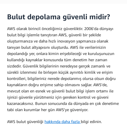
Bulut depolama güvenli midir?
AWS olarak birincil önceliğimiz güvenliktir. 2006'da dünyayı
bulut bilgi işlemle tanıştıran AWS, güvenli bir şekilde
oluşturmanıza ve daha hızlı inovasyon yapmanıza olanak
tanıyan bulut altyapısını oluşturdu. AWS ile verilerinizin
depolandığı yer, onlara kimin erişebileceği ve kuruluşunuzun
kullandığı kaynaklar konusunda tüm denetim her zaman
sizdedir. Güvenlik bilgilerinin neredeyse gerçek zamanlı ve
sürekli izlenmesi ile birleşen küçük ayrıntılı kimlik ve erişim
kontrolleri, bilgileriniz nerede depolanmış olursa olsun doğru
kaynakların doğru erişime sahip olmasını sağlar. AWS'de,
mevcut olan en esnek ve güvenli bulut bilgi işlem ortamı ile
işinizi güvenle yürütmeniz için gereken kontrol ve güveni
kazanacaksınız. Bunun sonucunda da dünyada en çok denetime
tabi olan kurumlar her gün AWS'ye güveniyor.
AWS bulut güvenliği
hakkında daha fazla
bilgi edinin.