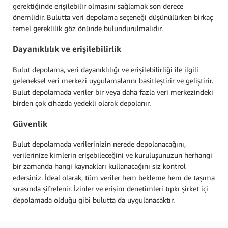
gerektiğinde erişilebilir olmasını sağlamak son derece
önemlidir. Bulutta veri depolama seçeneği düşünülürken birkaç
temel gereklilik göz önünde bulundurulmalıdır.
Dayanıklılık ve erişilebilirlik
Bulut depolama, veri dayanıklılığı ve erişilebilirliği ile ilgili
geleneksel veri merkezi uygulamalarını basitleştirir ve geliştirir.
Bulut depolamada veriler bir veya daha fazla veri merkezindeki
birden çok cihazda yedekli olarak depolanır.
Güvenlik
Bulut depolamada verilerinizin nerede depolanacağını,
verilerinize kimlerin erişebileceğini ve kuruluşunuzun herhangi
bir zamanda hangi kaynakları kullanacağını siz kontrol
edersiniz. İdeal olarak, tüm veriler hem bekleme hem de taşıma
sırasında şifrelenir. İzinler ve erişim denetimleri tıpkı şirket içi
depolamada olduğu gibi bulutta da uygulanacaktır.