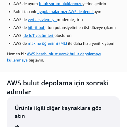
AWS'de uyum
luluk sorumluluklarınızı
yerine getirin
Bulut tabanlı
uygulamalarınızı AWS'de depol
ayın
AWS'de
veri arşivlemeyi
modernleştirin
AWS'de
hibrit bul
utun potansiyelini en üst düzeye çıkarın
AWS
'de IoT çözümleri
oluşturun
AWS'de
makine öğrenimi (ML)
ile daha hızlı yenilik yapın
Hemen bir
AWS hesabı oluşturarak bulut depolamayı
kullanmaya
başlayın.
AWS bulut depolama için sonraki
adımlar
Ürünle ilgili diğer kaynaklara göz
atın
ntüleyin