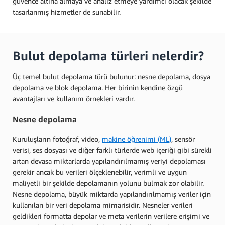
güvence altına almaya ve analiz etmeye yardımcı olacak şekilde
tasarlanmış hizmetler de sunabilir.
Bulut depolama türleri nelerdir?
Üç temel bulut depolama türü bulunur: nesne depolama, dosya
depolama ve blok depolama. Her birinin kendine özgü
avantajları ve kullanım örnekleri vardır.
Nesne depolama
Kuruluşların fotoğraf, video,
makine öğrenimi (ML)
, sensör
verisi, ses dosyası ve diğer farklı türlerde web içeriği gibi sürekli
artan devasa miktarlarda yapılandırılmamış veriyi depolaması
gerekir ancak bu verileri ölçeklenebilir, verimli ve uygun
maliyetli bir şekilde depolamanın yolunu bulmak zor olabilir.
Nesne depolama, büyük miktarda yapılandırılmamış veriler için
kullanılan bir veri depolama mimarisidir. Nesneler verileri
geldikleri formatta depolar ve meta verilerin verilere erişimi ve