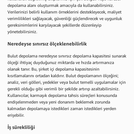
depolama alanı oluşturmak amacıyla da kullanabilirsiniz.
Verilerinizi belirli kullanım örneklerini destekleyecek, maliyet
verimlilikleri sağlayacak, güvenliği güçlendirecek ve uygunluk
gereksinimlerini karşılayacak şekillerde düzenleyip
yönetebilirsiniz.
Neredeyse sınırsız ölçeklenebilirlik
Bulut depolama neredeyse sınırsız depolama kapasitesi sunarak
ölçeği ihtiyaç duyduğunuz miktarda ve hızda artırmanıza
olanak tanır. Bu, şirket içi depolama kapasitesinin
kısıtlamalarını ortadan kaldırır. Bulut depolamanın ölçeğini;
analiz, veri gölleri, yedekler veya bulut temelli uygulamalar için
gerekli olduğu gibi verimli bir şekilde artırıp azaltabilirsiniz.
Kullanıcılar, karmaşık depolama tahsis süreçleri konusunda
endişelenmeden veya yeni donanım beklemek zorunda
kalmadan depolamaya istedikleri zaman istedikleri yerden
erişebilir.
İş sürekliliği