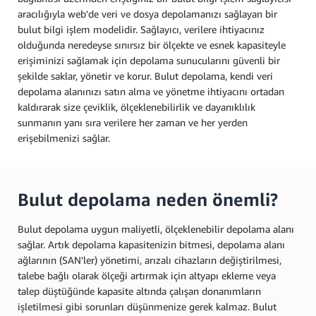
aracılığıyla web'de veri ve dosya depolamanızı sağlayan bir
bulut bilgi işlem modelidir. Sağlayıcı, verilere ihtiyacınız
olduğunda neredeyse sınırsız bir ölçekte ve esnek kapasiteyle
erişiminizi sağlamak için depolama sunucularını güvenli bir
şekilde saklar, yönetir ve korur. Bulut depolama, kendi veri
depolama alanınızı satın alma ve yönetme ihtiyacını ortadan
kaldırarak size çeviklik, ölçeklenebilirlik ve dayanıklılık
sunmanın yanı sıra verilere her zaman ve her yerden
erişebilmenizi sağlar.
Bulut depolama neden önemli?
Bulut depolama uygun maliyetli, ölçeklenebilir depolama alanı
sağlar. Artık depolama kapasitenizin bitmesi, depolama alanı
ağlarının (SAN'ler) yönetimi, arızalı cihazların değiştirilmesi,
talebe bağlı olarak ölçeği artırmak için altyapı ekleme veya
talep düştüğünde kapasite altında çalışan donanımların
işletilmesi gibi sorunları düşünmenize gerek kalmaz. Bulut