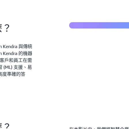
什麼是智慧搜尋？
麼？
endra 與傳統
endra 的機器
讓客戶和員工在需
ML) 支援、易
高度準確的答
麼？