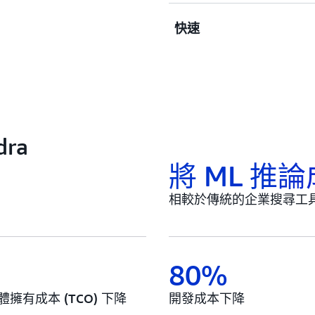
根據內容屬性、新鮮度、使
快速
以全受管服務的方式，提供
名。
ra
將 ML 推
相較於傳統的企業搜尋工具，
80%
有成本 (TCO) 下降
開發成本下降