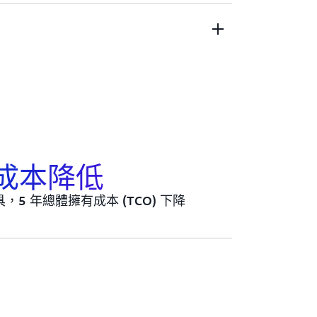
用者行為等微調您的搜尋結果。
 ML 支援的即時答案、常見問答和文件排
論成本降低
5 年總體擁有成本 (TCO) 下降