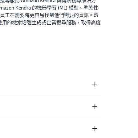
務 Amazon Kendra 與傳統搜尋解決方
on Kendra 的機器學習 (ML) 模型、準確性
員工在需要時更容易找到他們需要的資訊。透
易於使用的檢索增強生成或企業搜尋服務，取得高度
容儲存庫中，快速實作統一的搜尋體驗。
 取得高度準確的答案，無需具備機器學習 (ML)