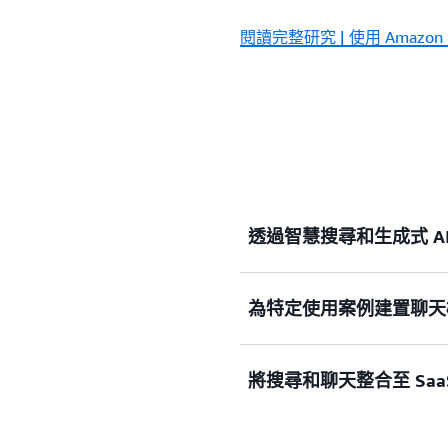
閱讀完整研究 | 使用 Amazo
透過智慧搜尋和生成式 A
為特定使用案例建置聊天
透過生成式 AI 增強 Ke
力，或透過智慧搜尋來揭示
業務決策。
將搜尋和聊天整合至 Saa
透過直覺式自助服務機器人
進一步了解智慧搜尋
決方案 (客服能夠準確快
或文件的功能，降低聯絡中