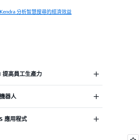
n Kendra 分析智慧搜尋的經濟效益
I 提高員工生產力
機器人
ndra，以提供準確的答案，進而提高員工生產
員工需要的洞察，以協助其制定資料導向型
S 應用程式
 (可幫助客戶找到準確的答案)、客服協助解
速地找到客戶問題的答案)，以及輕鬆取得答案
心的成本。