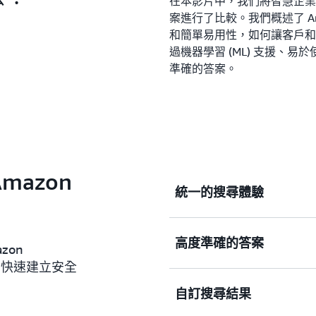
在本影片中，我們將智慧企業搜尋服
案進行了比較。我們概述了 Amaz
和簡單易用性，如何讓客戶和
過機器學習 (ML) 支援、
準確的答案。
mazon
統一的搜尋體驗
在多個結構化和非結構化內
高度準確的答案
zon
者快速建立安全
使用自然語言處理 (NLP)
自訂搜尋結果
專業知識。