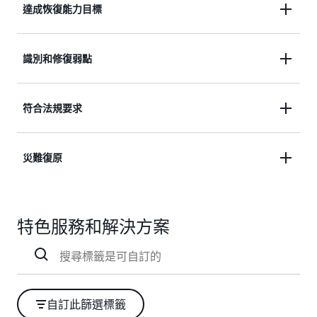
利用
AWS 故障隔離邊界，並
遵循
AWS Well-
達成恢復能力目標
Architected Framework 可靠性
支柱來建構恢復能
力。使用
Amazon 應用程式復原控制器
設定自動動
針對應用程式、基礎架構、可用區域和區域中斷定義
識別和修復弱點
作，以跨可用區域 (AZ) 移動流量，並協調跨區域的
您的 RTO 和 RPO 目標，並使用
AWS Resilience Hub
容錯移轉。
追蹤您針對這些目標的恢復能力。
使用
AWS 故障注入服務 (FIS)
來測試實際的中斷和需
符合法規要求
求尖峰，以便您可以在問題影響到客戶之前識別並修
復問題。
使用
區域切換
來協調 AWS 區域的復原，並從合規報
災難復原
告所需的各個資源和帳戶收集有關復原程序的資料。
使用
AWS 故障注入服務 (FIS)
報告來展示您的恢復能
使用
AWS Backup
可在 AWS 服務中進行自動化資料
力，並提供災難復原測試的文件證據給監管機構。
特色服務和解決方案
保護，並可靠又安全地備份關鍵業務資料。使用
AWS 彈性災難復原
，將您的關鍵業務應用程式從任
何來源基礎架構連續複製到 AWS，以便快速復原，
並在幾分鐘內以低於一秒的時間測量 RPO 和 RTO，
以便快速復原，將停機時間和資料遺失降到最低。
自訂此篩選標籤