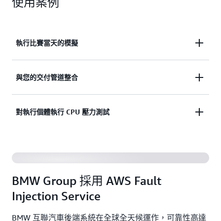
使用案例
執行比賽當天的模擬
模擬過去的失敗、已知的程序或團隊弱點，或季節性
與您的交付管道整合
需求激增，並監控您的系統效能。
在軟體交付過程中反覆測試錯誤動作的影響，例如注
對執行個體執行 CPU 壓力測試
入任務層級的容器失敗。
測試您的應用程式處理 CPU 壓力的情形，以及 CPU
使用率是否超過您指定的閾值。
BMW Group 採用 AWS Fault
Injection Service
BMW 互聯汽車後端系統在全球全天候運作，可靠性高達