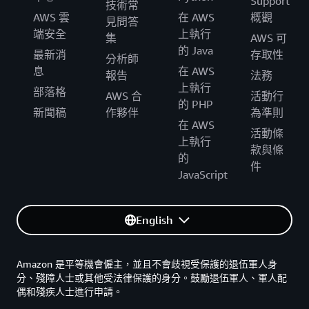
Support
技術常
AWS 雲
在 AWS
概觀
見問答
端安全
上執行
集
AWS 可
的 Java
最新消
存取性
分析師
息
在 AWS
報告
法務
上執行
部落格
AWS 合
活動行
的 PHP
新聞稿
作夥伴
為準則
在 AWS
活動條
上執行
款與條
的
件
JavaScript
English
Amazon 是平等機會僱主，並且不會歧視受保護的退伍軍人身
分、殘障人士或其他受法律保護的身分。鼓勵退伍軍人、軍人配
偶和殘疾人士進行申請。