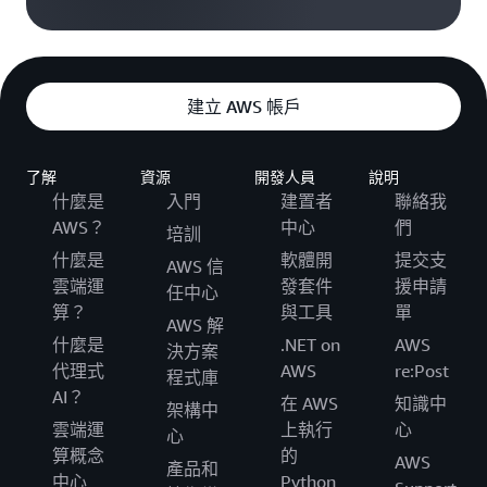
建立 AWS 帳戶
了解
資源
開發人員
說明
什麼是
入門
建置者
聯絡我
AWS？
中心
們
培訓
什麼是
軟體開
提交支
AWS 信
雲端運
發套件
援申請
任中心
算？
與工具
單
AWS 解
什麼是
.NET on
AWS
決方案
代理式
AWS
re:Post
程式庫
AI？
在 AWS
知識中
架構中
雲端運
上執行
心
心
算概念
的
AWS
產品和
中心
Python