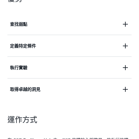
查找弱點
查找傳統軟體測試遺漏的弱點。
定義特定條件
定義特定條件以停止實驗，或恢復到實驗前的狀態。
執行實驗
使用 FIS Scenario Library 中的預先建置案例，在數
取得卓越的洞見
分鐘內執行實驗。
透過模擬真實世界的故障情況 (例如不同資源的效能
運作方式
受損) 來取得卓越的洞見。