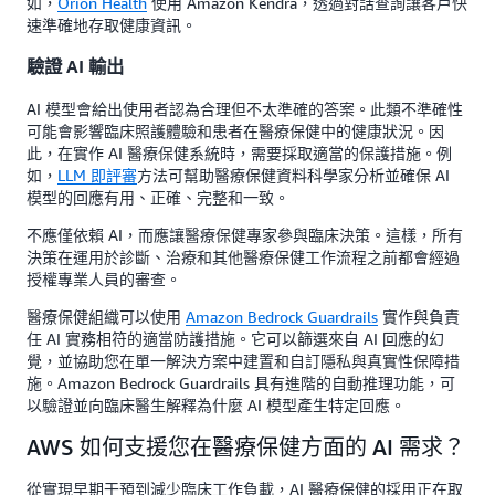
如，
Orion Health
使用 Amazon Kendra，透過對話查詢讓客戶快
速準確地存取健康資訊。
驗證 AI 輸出
AI 模型會給出使用者認為合理但不太準確的答案。此類不準確性
可能會影響臨床照護體驗和患者在醫療保健中的健康狀況。因
此，在實作 AI 醫療保健系統時，需要採取適當的保護措施。例
如，
LLM 即評審
方法可幫助醫療保健資料科學家分析並確保 AI
模型的回應有用、正確、完整和一致。
不應僅依賴 AI，而應讓醫療保健專家參與臨床決策。這樣，所有
決策在運用於診斷、治療和其他醫療保健工作流程之前都會經過
授權專業人員的審查。
醫療保健組織可以使用
Amazon Bedrock Guardrails
實作與負責
任 AI 實務相符的適當防護措施。它可以篩選來自 AI 回應的幻
覺，並協助您在單一解決方案中建置和自訂隱私與真實性保障措
施。Amazon Bedrock Guardrails 具有進階的自動推理功能，可
以驗證並向臨床醫生解釋為什麼 AI 模型產生特定回應。
AWS 如何支援您在醫療保健方面的 AI 需求？
從實現早期干預到減少臨床工作負載，AI 醫療保健的採用正在取