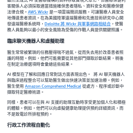
害關係人必須採取適當措施確保患者隱私、資料安全和醫療保健
法律合規。
AWS Wickr
是一項雲端簡訊服務，可讓醫療人員安全
地傳達患者資訊。在為美國陸軍遠端醫療和先進技術研究中心開
發遠端醫療系統時，
Deloitte 將 Wickr 與軍事網路相結合
，使醫
務人員能夠以最小的安全風險為受傷的作戰人員提供關鍵照護。
臨床聊天機器人和虛擬助理
醫生常常被繁瑣的任務壓得喘不過氣，從而失去用於改善患者照
護的時間。例如，他們可能需要從其他部門擷取診斷結果，稍後
在制定治療選項時會彙總這些結果。
AI 模型在了解和回應日常對話方面表現出色。 將 AI 聊天機器人
與臨床過程整合可以幫助醫生做出快速決策並加速治療。例如，
醫生使用
Amazon Comprehend Medical
從處方、程序或診斷中
擷取特定醫療術語。
同樣，患者可以在與 AI 支援的助理互動時享受更加個人化和積極
的體驗。例如，他們可以向虛擬健康助理提供預約詳細資訊，而
不是致電診所排程預約。
行政工作流程自動化