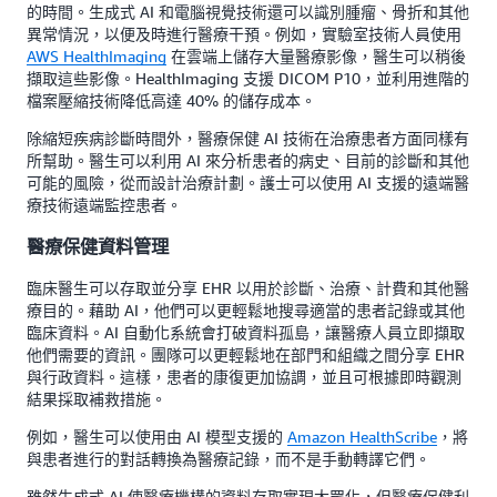
的時間。生成式 AI 和電腦視覺技術還可以識別腫瘤、骨折和其他
異常情況，以便及時進行醫療干預。例如，實驗室技術人員使用
AWS HealthImaging
在雲端上儲存大量醫療影像，醫生可以稍後
擷取這些影像。HealthImaging 支援 DICOM P10，並利用進階的
檔案壓縮技術降低高達 40% 的儲存成本。
除縮短疾病診斷時間外，醫療保健 AI 技術在治療患者方面同樣有
所幫助。醫生可以利用 AI 來分析患者的病史、目前的診斷和其他
可能的風險，從而設計治療計劃。護士可以使用 AI 支援的遠端醫
療技術遠端監控患者。
醫療保健資料管理
臨床醫生可以存取並分享 EHR 以用於診斷、治療、計費和其他醫
療目的。藉助 AI，他們可以更輕鬆地搜尋適當的患者記錄或其他
臨床資料。AI 自動化系統會打破資料孤島，讓醫療人員立即擷取
他們需要的資訊。團隊可以更輕鬆地在部門和組織之間分享 EHR
與行政資料。這樣，患者的康復更加協調，並且可根據即時觀測
結果採取補救措施。
例如，醫生可以使用由 AI 模型支援的
Amazon HealthScribe
，將
與患者進行的對話轉換為醫療記錄，而不是手動轉譯它們。
雖然生成式 AI 使醫療機構的資料存取實現大眾化，但醫療保健利