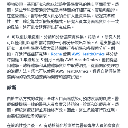
藥物發現、基因研究和臨床試驗對醫學實務的進步至關重要。然
而，這些學科需要通常跨越數年時間的仔細研究、實驗和驗證。
在這些階段，醫學研究人員必須合併大量資料集，驗證其準確
性，並且確定導致新假設的模式。研究人員本身面臨資料不一致
的風險，這可能會延遲得出研究成果。
AI 可以更快地識別、分類和分析臨床資料集。藉助 AI，研究人員
可以僅利用以前所需時間的一小部分研製出新藥。AI 還支援基因
研究，其中科學家花費大量時間進行多組學和多模態分析。例
如，在進行癌症研究時，
Roche
使用
AWS HealthOmics
將分析
時間從 1 年縮短至 3 個月。藉助 AWS HealthOmics，他們從基
因體學、轉錄體學和其他體學資料中取得洞見，從而開發更理想
的治療方法。您也可以使用 AWS HealthOmics，透過自動評估候
選藥物的功效來加速藥物開發和臨床試驗。
診斷
由於生活方式的改變，全球人口面臨感染可預防疾病的風險。醫
療保健機構一線的醫務人員負責及時諮詢、診斷和治療患者。然
而，傳統醫療技術並非始終有效。因此，醫生承擔著行政任務，
而無暇照顧患者的需求。
在策略性整合後，AI 有助於簡化診斷並為醫療專業人員節省寶貴