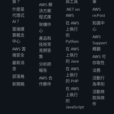
算？
與工具
單
AWS 解
什麼是
.NET on
AWS
決方案
代理式
AWS
re:Post
程式庫
AI？
在 AWS
知識中
架構中
雲端運
上執行
心
心
算概念
的
AWS
產品和
中心
Python
Support
技術常
AWS 雲
在 AWS
概觀
見問答
端安全
上執行
集
AWS 可
的 Java
最新消
存取性
分析師
息
在 AWS
報告
法務
上執行
部落格
AWS 合
活動行
的 PHP
新聞稿
作夥伴
為準則
在 AWS
活動條
上執行
款與條
的
件
JavaScript