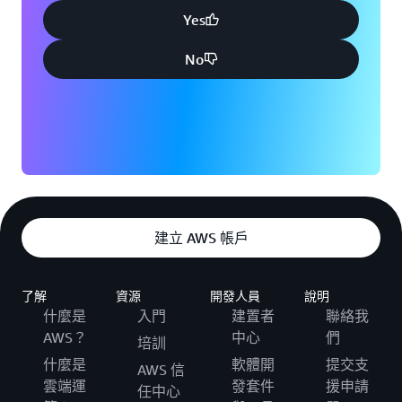
Yes
No
建立 AWS 帳戶
了解
資源
開發人員
說明
什麼是
入門
建置者
聯絡我
AWS？
中心
們
培訓
什麼是
軟體開
提交支
AWS 信
雲端運
發套件
援申請
任中心