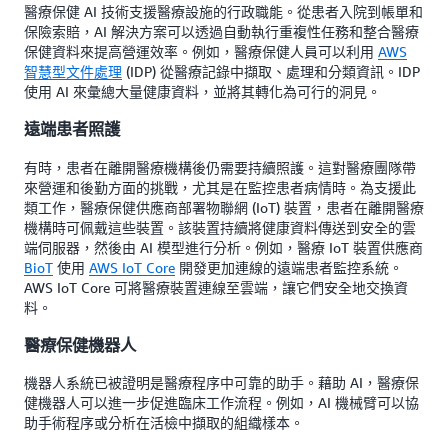
醫療保健 AI 技術支援醫療設施的行政職能。從患者入院到帳單和
保險索賠，AI 解決方案可以透過自動執行重複性任務和整合醫療
保健資料來提高營運效率。例如，醫療保健人員可以利用
AWS
智慧型文件處理
(IDP) 從醫療記錄中擷取、處理和分類資訊。IDP
使用 AI 來彙總大量健康資料，並將其轉化為可行的洞見。
遠端患者照護
有時，患者在離開醫療機構後仍需要持續照護。這對醫療團隊帶
來營運和後勤方面的挑戰，尤其是在監控患者病情時。為支援此
類工作，醫療保健供應商部署物聯網 (IoT) 裝置，患者在離開醫療
機構時可佩戴這些裝置。該裝置持續將健康資料傳送到安全的雲
端伺服器，然後由 AI 模型進行分析。例如，醫療 IoT 裝置供應商
BioT
使用
AWS IoT Core
開發更加連線的遠端患者監控系統。
AWS IoT Core 可將醫療裝置連線至雲端，讓它們安全地交換資
料。
醫療保健機器人
機器人系統已被證明是醫療程序中可靠的助手。藉助 AI，醫療保
健機器人可以進一步促進臨床工作流程。例如，AI 機械臂可以協
助手術程序或分析在活檢中擷取的組織樣本。