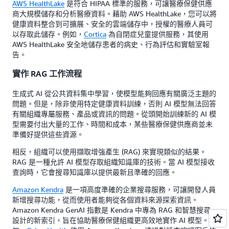
AWS HealthLake
是符合 HIPAA 標準的服務，可讓醫療保健供應
商大規模儲存和分析醫療資料。藉助 AWS HealthLake，您可以將
健康資料整合到可擴展、安全的雲端儲存中，授權的醫療人員可
以存取此儲存。例如，
Cortica
為自閉症兒童提供服務，其使用
AWS HealthLake 安全地儲存患者的病史、行為評估和實驗室報
告。
實作 RAG 工作流程
生成式 AI 從公共資料集中學習，使模型能夠回應有關廣泛主題的
問題。但是，除非使用特定健康資料訓練，否則 AI 模型無法回答
有關組織專屬服務、產品或資訊的問題。從頭開始訓練新的 AI 模
型需要付出大量的工作、時間和成本，某些醫療保健供應商並未
準備好提供這些資源。
相反，組織可以使用擷取增強產生 (RAG) 來實現類似的結果。
RAG 是一種允許 AI 模型存取組織知識庫的技術。當 AI 模型接收
查詢時，它會搜尋知識庫以提供最新且準確的回應。
Amazon Kendra
是一項高度準確的企業搜尋服務，可讓開發人員
新增搜尋功能，從而使用者能夠從各個資料來源探索資訊。
Amazon Kendra GenAI 指數是 Kendra 中專為 RAG 和智慧搜尋
設計的新索引，旨在協助醫療保健組織更高效地實作 AI 模型。例