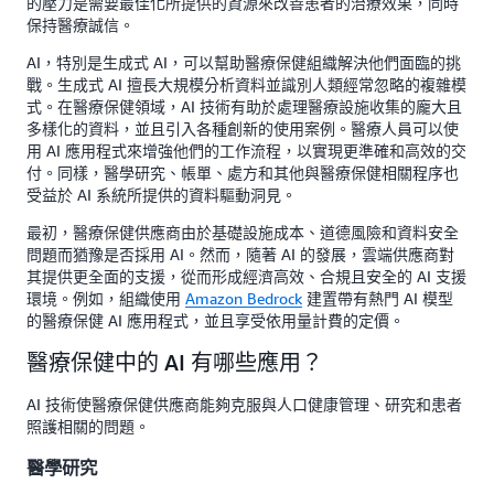
的壓力是需要最佳化所提供的資源來改善患者的治療效果，同時
保持醫療誠信。
AI，特別是生成式 AI，可以幫助醫療保健組織解決他們面臨的挑
戰。生成式 AI 擅長大規模分析資料並識別人類經常忽略的複雜模
式。在醫療保健領域，AI 技術有助於處理醫療設施收集的龐大且
多樣化的資料，並且引入各種創新的使用案例。醫療人員可以使
用 AI 應用程式來增強他們的工作流程，以實現更準確和高效的交
付。同樣，醫學研究、帳單、處方和其他與醫療保健相關程序也
受益於 AI 系統所提供的資料驅動洞見。
最初，醫療保健供應商由於基礎設施成本、道德風險和資料安全
問題而猶豫是否採用 AI。然而，隨著 AI 的發展，雲端供應商對
其提供更全面的支援，從而形成經濟高效、合規且安全的 AI 支援
環境。例如，組織使用
Amazon Bedrock
建置帶有熱門 AI 模型
的醫療保健 AI 應用程式，並且享受依用量計費的定價。
醫療保健中的 AI 有哪些應用？
AI 技術使醫療保健供應商能夠克服與人口健康管理、研究和患者
照護相關的問題。
醫學研究