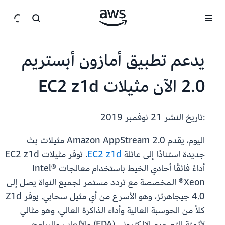
انتقل إلى المحتوى الرئيسي
يدعم تطبيق أمازون أبستريم
2.0 الآن مثيلات EC2 z1d
:تاريخ النشر
21 نوفمبر 2019
اليوم، يقدم Amazon AppStream 2.0 مثيلات بث
جديدة استنادًا إلى عائلة
EC2 z1d
. توفر مثيلات EC2 z1d
أداءً فائقًا أحادي الخيط باستخدام معالجات Intel®
Xeon® المخصصة مع تردد مستمر لجميع النواة يصل إلى
4.0 جيجاهرتز، وهو الأسرع من أي مثيل سحابي. يوفر Z1d
كلاً من الحوسبة العالية وأداء الذاكرة العالي، وهو مثالي
لأتمتة التصميم الإلكتروني (EDA) والألعاب والبرامج