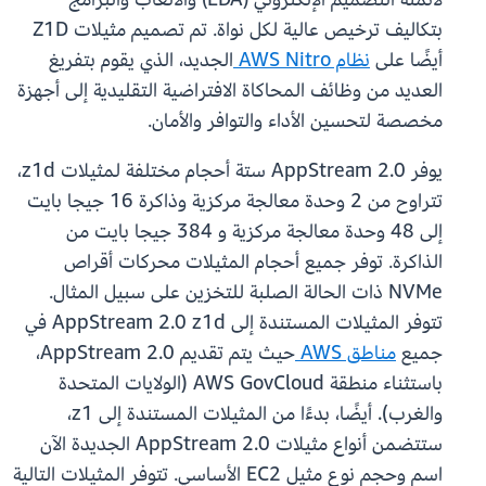
بتكاليف ترخيص عالية لكل نواة. تم تصميم مثيلات Z1D
أيضًا على
نظام AWS Nitro
الجديد، الذي يقوم بتفريغ
العديد من وظائف المحاكاة الافتراضية التقليدية إلى أجهزة
مخصصة لتحسين الأداء والتوافر والأمان.
يوفر AppStream 2.0 ستة أحجام مختلفة لمثيلات z1d،
تتراوح من 2 وحدة معالجة مركزية وذاكرة 16 جيجا بايت
إلى 48 وحدة معالجة مركزية و 384 جيجا بايت من
الذاكرة. توفر جميع أحجام المثيلات محركات أقراص
NVMe ذات الحالة الصلبة للتخزين على سبيل المثال.
تتوفر المثيلات المستندة إلى AppStream 2.0 z1d في
جميع
مناطق AWS
حيث يتم تقديم AppStream 2.0،
باستثناء منطقة AWS GovCloud (الولايات المتحدة
والغرب). أيضًا، بدءًا من المثيلات المستندة إلى z1،
ستتضمن أنواع مثيلات AppStream 2.0 الجديدة الآن
اسم وحجم نوع مثيل EC2 الأساسي. تتوفر المثيلات التالية