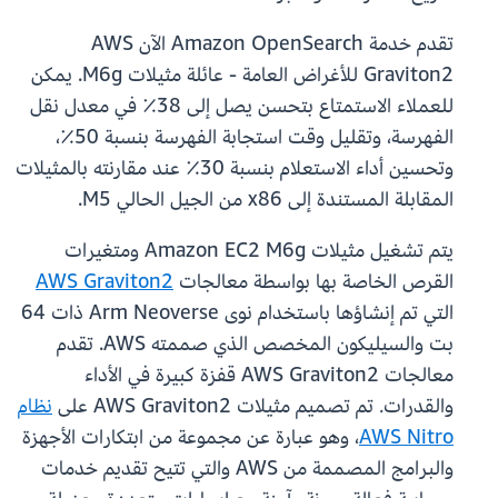
تقدم خدمة Amazon OpenSearch الآن AWS
Graviton2 للأغراض العامة - عائلة مثيلات M6g. يمكن
للعملاء الاستمتاع بتحسن يصل إلى 38٪ في معدل نقل
الفهرسة، وتقليل وقت استجابة الفهرسة بنسبة 50٪،
وتحسين أداء الاستعلام بنسبة 30٪ عند مقارنته بالمثيلات
المقابلة المستندة إلى x86 من الجيل الحالي M5.
يتم تشغيل مثيلات Amazon EC2 M6g ومتغيرات
القرص الخاصة بها بواسطة معالجات
AWS Graviton2
التي تم إنشاؤها باستخدام نوى Arm Neoverse ذات 64
بت والسيليكون المخصص الذي صممته AWS. تقدم
معالجات AWS Graviton2 قفزة كبيرة في الأداء
والقدرات. تم تصميم مثيلات AWS Graviton2 على
نظام
AWS Nitro
، وهو عبارة عن مجموعة من ابتكارات الأجهزة
والبرامج المصممة من AWS والتي تتيح تقديم خدمات