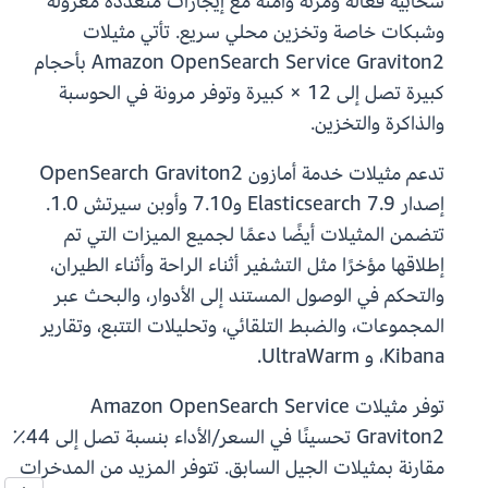
سحابية فعالة ومرنة وآمنة مع إيجارات متعددة معزولة
وشبكات خاصة وتخزين محلي سريع. تأتي مثيلات
Amazon OpenSearch Service Graviton2 بأحجام
كبيرة تصل إلى 12 × كبيرة وتوفر مرونة في الحوسبة
والذاكرة والتخزين.
تدعم مثيلات خدمة أمازون OpenSearch Graviton2
إصدار Elasticsearch 7.9 و7.10 وأوبن سيرتش 1.0.
تتضمن المثيلات أيضًا دعمًا لجميع الميزات التي تم
إطلاقها مؤخرًا مثل التشفير أثناء الراحة وأثناء الطيران،
والتحكم في الوصول المستند إلى الأدوار، والبحث عبر
المجموعات، والضبط التلقائي، وتحليلات التتبع، وتقارير
Kibana، و UltraWarm.
توفر مثيلات Amazon OpenSearch Service
Graviton2 تحسينًا في السعر/الأداء بنسبة تصل إلى 44٪
مقارنة بمثيلات الجيل السابق. تتوفر المزيد من المدخرات