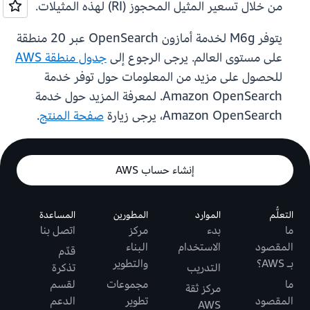
من خلال تسعير المثيل المحجوز (RI) لهذه المثيلات.
يتوفر M6g لخدمة أمازون OpenSearch عبر 20 منطقة
على مستوى العالم. يرجى الرجوع إلى
جدول منطقة AWS
للحصول على مزيد من المعلومات حول توفر خدمة
Amazon OpenSearch. لمعرفة المزيد حول خدمة
Amazon OpenSearch، يرجى زيارة
صفحة المنتج
.
إنشاء حساب AWS
التعلُّم
الموارد
المطورين
المساعدة
ما
بدء
مركز
اتصل بنا
المقصود
الاستخدام
البناء
قدّم
بـ AWS؟
والتطوير
التدريب
تذكرة
ما
مجموعات
لقسم
مركز ثقة
المقصود
تطوير
الدعم
AWS