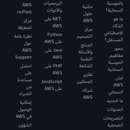
بالحوسبة
البرمجيات
AWS
مكتبة
السحابية؟
والأدوات
re:Post
حلول
ما هو
.NET على
AWS
مركز
الذكاء
AWS
المعرفة
مركز
الاصطناعي
Python
التصميم
نظرة عامة
المستقل؟
على AWS
حول
المنتج
محور
Java على
AWS
والأسئلة
مفاهيم
Support
AWS
التقنية
الحوسبة
الشائعة
PHP على
احصل
السحابية
AWS
على
تقارير
أمان
مساعدة
المحللين
JavaScript
AWS
من
على AWS
شركاء
السحابي
الخبراء
AWS
ما الجديد
إمكانية
المدونات
الوصول
في AWS
التصريحات
الصحفية
الشؤون