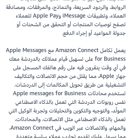
الروابط، والردود السريعة، والنماذج، والمرفقات، ومصادقة
العملاء، وتطبيقات iMessage وApple Pay للعملاء
تصفح توصيات المنتجات أو التحقق من الشحنات أو
جدولة المواعيد أو إجراء الدفع.
يعمل تكامل Amazon Connect مع Apple Messages
for Business على تسهيل قيام عملائك بالدردشة معك
في أي وقت ينقرون فيه على رقم هاتفك المسجل على
جهاز Apple، مما يقلل من حجم الاتصالات والتكاليف
التشغيلية عن طريق تحويل المكالمات إلى الدردشات.
تستخدم محادثات Apple messages for Business
نفس روبوتات الدردشة التي تعمل بالذكاء الاصطناعي
المولّد، والتوجيه والتكوين والتحليلات وتجربة الوكيل التي
تعمل بالذكاء الاصطناعي مثل الاتصالات، والمحادثات،
والمهام، والاتصالات عبر الويب في Amazon Connect،
مما يسهل عليك تقديم تجارب عملاء سلسة متعددة