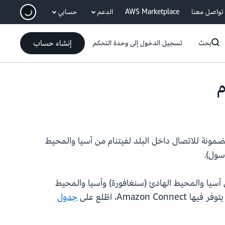
انتقل إلى المحتوى الرئيسي
تواصل معنا
AWS Marketplace
الدعم
حسابي
إنشاء حساب
بحث
تسجيل الدخول إلى وحدة التحكم
دعم أرقام هواتف الاتصال المباشر الداخلي (DID) وعرض الأرقام المضمونة للاتصال داخل البلد لفيتنام من آسيا والمحيط
سول).
ن كجزء من التسعير القياسي لاستخدام خدمة Amazon Connect لمناطق آسيا والمحيط الهادئ (سنغافورة) وآسيا والمحيط
جدول