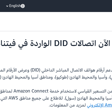
English
قامت Amazon Connect بتوسيع نطاق التوفر ل
)، وآسيا والمحيط الهادئ (طوكيو)، ومناطق آسيا والمحيط الهادئ (
الجديدة متوفرة الآ
ول). للاطلاع على جميع مناطق AWS التي يتوفر فيها Amazon Connect، اطّلع على
لمزيد من المعلومات.