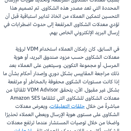
المحددة التي تعد مصدر هذه الشكاوى. تم تصميم هذا
التحسين لتمكين العملاء من اتخاذ تدابير استباقية قبل أن
تؤدي معدلات الشكاوى المرتفعة إلى حدوث اضطرابات في
إرسال البريد الإلكتروني الخاص بهم.
في السابق، كان بإمكان العملاء استخدام VDM لرؤية
معدلات الشكاوى حسب مزود صندوق البريد، أو هوية
المرسل، أو مجموعة التكوين. وسيتعين على العملاء بعد
ذلك مراجعة المقاييس بشكل دوري وإصدار أحكام بشأن ما
إذا كانت مستويات الشكوى محفوفة بالمخاطر أو مرتفعة
بشكل غير مقبول. الآن، يتحقق VDM Advisor تلقائيًا من
معدلات الشكاوى للشكاوى التي تتلقاها Amazon SES
مباشرةً من خلال
حلقات التعليقات
، ويعرض معدلات
الشكاوى على مستوى هوية الإرسال ويعطي العملاء تحذيرًا
واضحًا من خلال توصيات المستشار عندما ترتفع معدلات
الشكاوى أكثر من اللازم. يمكن للعملاء تلقي
إشعارات