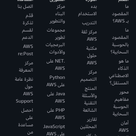
ما
بدء
مركز
اتصل بنا
المقصود
الاستخدام
البناء
قدّم
بـ AWS؟
والتطوير
التدريب
تذكرة
ما
مجموعات
لقسم
مركز ثقة
المقصود
تطوير
الدعم
AWS
بالحوسبة
البرمجيات
AWS
مكتبة
السحابية؟
والأدوات
re:Post
حلول
ما هو
.NET على
AWS
مركز
الذكاء
AWS
المعرفة
مركز
الاصطناعي
Python
التصميم
نظرة عامة
المستقل؟
على AWS
حول
المنتج
محور
Java على
AWS
والأسئلة
مفاهيم
Support
AWS
التقنية
الحوسبة
الشائعة
PHP على
احصل
السحابية
AWS
على
تقارير
أمان
مساعدة
المحللين
JavaScript
AWS
من
على AWS
شركاء