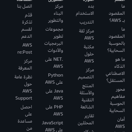
ما
بدء
مركز
اتصل بنا
المقصود
الاستخدام
البناء
قدّم
بـ AWS؟
والتطوير
التدريب
تذكرة
ما
مجموعات
لقسم
مركز ثقة
المقصود
تطوير
الدعم
AWS
بالحوسبة
البرمجيات
AWS
مكتبة
السحابية؟
والأدوات
re:Post
حلول
ما هو
.NET على
AWS
مركز
الذكاء
AWS
المعرفة
مركز
الاصطناعي
Python
التصميم
نظرة عامة
المستقل؟
على AWS
حول
المنتج
محور
Java على
AWS
والأسئلة
مفاهيم
Support
AWS
التقنية
الحوسبة
الشائعة
PHP على
احصل
السحابية
AWS
على
تقارير
أمان
مساعدة
المحللين
JavaScript
AWS
من
على AWS
شركاء