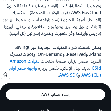
وفرجينيا الشمالية)، كندا ‏ (الوسطى)، غرب كندا ‏(كالجاري)،
AWS GovCloud (غرب الولايات المتحدة)، المكسيك
‏(الوسط)، أمريكا الجنوبية ‏(ساو باولو)، آسيا والمحيط الهادئ
‏(تايلاند وسول وماليزيا وطوكيو وسنغافورة وسيدني)، أوروبا
‏(باريس وأيرلندا وفرانكفورت ولندن)، إسرائيل ‏(تل أبيب).
يمكن للعملاء شراء المثيلات الجديدة عبر Savings
Plans، وReserved، وOn-Demand، وSpot. لمعرفة
المزيد، تفضل بزيارة صفحة منتجات
مثيلات Amazon
C6id
لدينا. لبدء الإعلان، تفضل بزيارة
واجهة سطر أوامر
AWS (CLI)
و
AWS SDK
.
إنشاء حساب AWS
التعلُّم
الموارد
المطورين
المساعدة