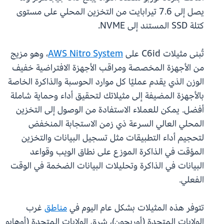
يصل إلى 7.6 تيرابايت من التخزين المحلي على مستوى
كتلة SSD المستند إلى NVME.
تُبنى مثيلات C6id على
AWS Nitro System
، وهو مزيج
من الأجهزة المخصصة ومراقب الأجهزة الافتراضية خفيف
الوزن الذي يقدم عمليًا كل موارد الحوسبة والذاكرة الخاصة
بالأجهزة المضيفة إلى مثيلاتك لتحقيق أداء وحماية شاملة
أفضل. يمكن للعملاء الاستفادة من الوصول إلى التخزين
المحلي العالي السرعة ذي زمن الاستجابة المنخفض
لتحجيم أداء التطبيقات مثل تسجيل البيانات والتخزين
المؤقت في الذاكرة الموزع على نطاق الويب وقواعد
البيانات في الذاكرة وتحليلات البيانات الضخمة في الوقت
الفعلي.
تتوفر هذه المثيلات بشكل عام اليوم في
مناطق
غرب
الولايات المتحدة ‏(أوريجون)، شرق الولايات المتحدة ‏(أوهايو