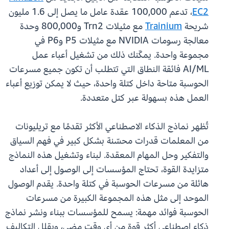
EC2
، تدعم 100,000 عقدة عامل ما يصل إلى 1.6 مليون
شريحة
Trainium
مع مثيلات Trn2 و800,000 وحدة
معالجة رسومات NVIDIA مع مثيلات P5 وP6 في
مجموعة واحدة. يمكّنك ذلك من تشغيل أعباء عمل
AI/ML فائقة النطاق التي تتطلب أن تكون جميع مسرعات
الحوسبة متاحة داخل كتلة واحدة، حيث لا يمكن توزيع أعباء
العمل هذه بسهولة عبر كتل متعددة.
تُظهر نماذج الذكاء الاصطناعي الأكثر تقدمًا مع تريليونات
من المعلمات قدرات محسّنة بشكل كبير في فهم السياق
والتفكير وحل المهام المعقدة. لبناء وتشغيل هذه النماذج
متزايدة القوة، تحتاج المؤسسات إلى الوصول إلى أعداد
هائلة من مسرعات الحوسبة في كتلة واحدة. يقدم الوصول
الموحد إلى مثل هذه المجموعة الكبيرة من مسرعات
الحوسبة فوائد مهمة: يسمح للمؤسسات ببناء ونشر نماذج
ذكاء اصطناعي أكثر قوة من أي وقت مضى، ويقلل التكاليف