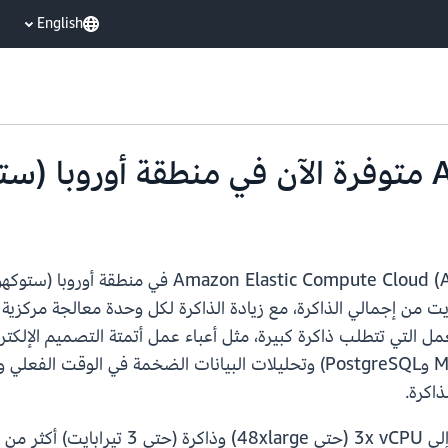
English
بدايةً من اليوم، تتوفر مثيلات ud (Amazon EC2) X8g
وMemcached) وقواعد البيانات العلائقية (MySQL وPostgreSQL) وتحليلات الب
اكرة.