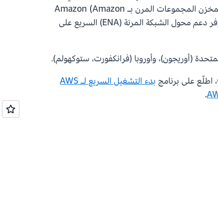
عرض نطاق شبكة محسّن يصل إلى 50 جيجابت في الثانية وما يصل إلى 40 جيجابت في الثانية من النطاق الترددي لمخزن المجموعات المرن بـ Amazon (Amazon
EBS). يتم تقديم دعم شبكات Elastic Fabric Adapter (EFA) المثيلات بأحجام 24 و48 ومثيل Bare Metal، ويتوفر دعم محول الشبكة المرنة (ENA) السريع على
المتحدة (أوريجون)، وأوروبا (فرانكفورت، ستوكهولم).
بدء التشغيل السريع لـ AWS
.