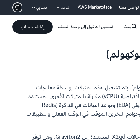
انتقل إلى المحتوى الرئيسي
تواصل معنا
AWS Marketplace
الدعم
حسابي
إنشاء حساب
بحث
تسجيل الدخول إلى وحدة التحكم
Amazon Elastic Compute Clo في منطقة أوروبا (ستوكهولم). يتم تشغيل هذه المثيلات بواسطة معالجات
AWS Graviton4، وهي توفر ما يصل إلى 3 تيرابايت من إجمالي الذاكرة، مع زيادة الذاكرة لكل وحدة معالجة مركزية افتراضية (vCPU) مقارنة بالمثيلات الأخرى المستندة
إلى Graviton4. تعد مثيلات x8g مثالية لأعباء العمل التي تتطلب ذاكرة كبيرة، مثل أعباء عمل أتمتة التصميم الإلكتروني (EDA) وقواعد البيانات في الذاكرة (Redis
يانات الضخمة في الوقت الفعلي وخوادم التخزين المؤقت في الوقت الفعلي والتطبيقات
توفر مثيلات X8g أحجام مثيلات أكبر مع ما يصل إلى 3x vCPU (حتى 48xlarge) وذاكرة (حتى 3 تيرابايت) أكثر من حالات X2gd المستندة إلى Graviton2. وهي توفر