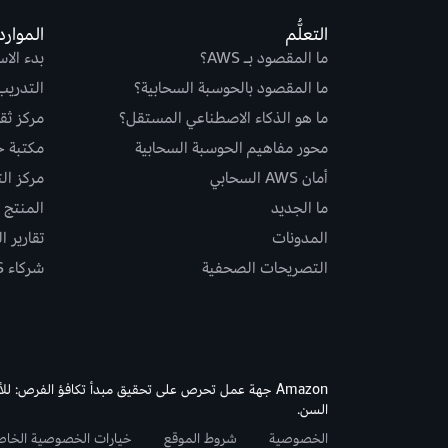
التعلُّم
الموارد
ما المقصود بـ AWS؟
بدء الا
ما المقصود بالحوسبة السحابية؟
التدريب
ما هو الذكاء الاصطناعي المستقل؟
مركز ثقة S
محور مفاهيم الحوسبة السحابية
مكتبة حلو
أمان AWS السحابي
مركز ال
ما الجديد
المنتج و
المدونات
تقارير ا
التصريحات الصحفية
شركاء AWS
Amazon جهة عمل تحرص على تحقيق مبدأ تكافؤ الفرص: لل
السن.
الخصوصية
شروط الموقع
خيارات الخصوصية الخا