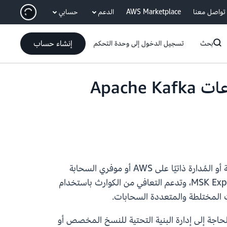
انتقل إلى المحتوى الرئيسي
تواصل معنا
AWS Marketplace
الدعم
حسابي
إنشاء حساب
بحث
تسجيل الدخول إلى وحدة التحكم
أصبح بإمكان ناسخ MSK الآن دعم النسخ المتماثل من مجموعات Apache Kafka
يدعم ناسخ Amazon MSK الآن نسخ البيانات من مجموعات Apache Kafka الخارجية، بما في ذلك البرامج المحلية أو المُدارة ذاتيًا على AWS أو موفري السحابة
. تعمل هذه الإمكانية على تبسيط ترحيل عبء العمل إلى وسطاء MSK Express، وتدعم التعافي من الكوارث باستخدام
Amaz التي تعمل على أتمتة نسخ البيانات بين مجموعات Kafka، مما يلغي الحاجة إلى إدارة البنية التحتية للنسخ المخصص أو