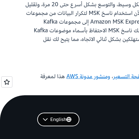
تكوين أدوات مفتوحة المصدر. تم تصميم وسطاء MSK Express لتقديم ما يصل إلى 3 مرات أكثر من معدل النقل لكل وسيط، والتوسع بشكل أسرع حتى 20 مرة، وتقليل
وقت الاسترداد بنسبة 90 بالمائة مقارنةً بالوسطاء العاديين الذين يديرون Apache Kafka. مع هذا الإطلاق، يمكنك الآن استخدام ناسخ MSK لتكرار البيانات من مجموعات
Kafka الخارجية إلى وسطاء Express على Amazon MSK. يمكنك أيضًا استخدام ناسخ MSK لنسخ البيانات من Amazon MSK Express إلى مجموعات Kafka
الخارجية لإرجاع الموارد بشكل موثوق أو توزيع البيانات متعددة السحابة. على عكس أدوات النسخ المُدارة ذاتيًا، يتيح لك ناسخ MSK الاحتفاظ بأسماء موضوعات Kafka
تهلكين بشكل ثنائي الاتجاه، مما يتيح لك نقل
ة التسعير
،
ومنشور مدونة AWS
هذا لمعرفة
English