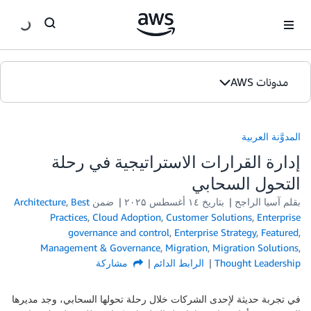
ان
مدونات AWS
الصفحة الرئيسية
المدوَّنة العربية
الإصدارات
إدارة القرارات الاستراتيجية في رحلة
التحول السحابي
بقلم آسيا الراجح
بتاريخ
۱٤ أغسطس ۲۰۲۵
ضمن
Best
,
Architecture
Practices
,
Cloud Adoption
,
Customer Solutions
,
Enterprise
governance and control
,
Enterprise Strategy
,
Featured
,
Management & Governance
,
Migration
,
Migration Solutions
,
Thought Leadership
الرابط الدائم
مشاركة
في تجربة حديثة لإحدى الشركات خلال رحلة تحولها السحابي، وجد مديرها