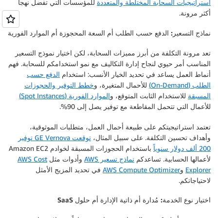
استراتيجيات السحابة المختلطة والمتعددة
للمؤسسات التي تفضل نهجاً
أكثر مرونة.
نماذج التسعير: الدفع حسب الطلب أم السعة المحجوزة أم الموارد الفورية
تعد مرونة التكلفة من أبرز مميزات السحابة، لكن اختيار نموذج التسعير
المناسب أمر حيوي لنجاح إدارة التكاليف مع نمو استخدامكم للسحابة. فهم
أنماط العمل يساعد في تحديد الخيار الأنسب: استخدام
الدفع حسب
الطلب (On-Demand)
للأحمال المتغيرة، و
خطط التوفير والحجوزات
المسبقة
للاستخدام الثابت المتوقع، و
الموارد الفورية (Spot Instances)
للأعمال التي تتحمل المقاطعة مع توفير يصل إلى 90%.
تعتمد استراتيجيتكم على طبيعة أحمال العمل، متطلبات الموثوقية،
وأهداف تحسين التكلفة. على سبيل المثال،
توقعت GE Vernova توفير
200 ألف دولار سنوياً
باستخدام الحجوزات المسبقة لخوادم Amazon EC2
لأعمالها الحسابية. تساعدكم
نماذج تسعير AWS
وأدوات مثل
AWS Cost
Explorer
و
AWS Compute Optimizer
في تحديد المزيج الأمثل
لاحتياجاتكم.
اختيار نوع الخدمة: مُدارة أم ذاتية الإدارة أم حلول SaaS