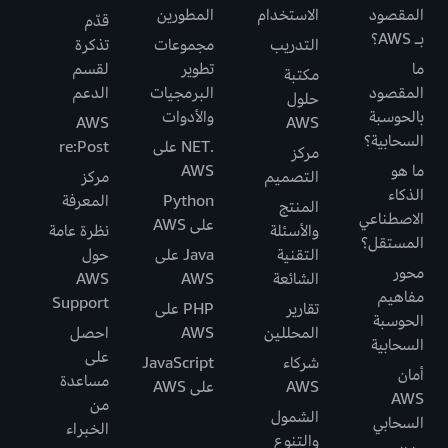
المقصود
الاستخدام
المطورين
قدّم
بـ AWS؟
التدريب
مجموعات
تذكرة
ما
تطوير
لقسم
مكتبة
المقصود
البرمجيات
الدعم
حلول
بالحوسبة
والأدوات
AWS
AWS
السحابية؟
.NET على
re:Post
مركز
ما هو
AWS
التصميم
مركز
الذكاء
Python
المعرفة
المنتج
الاصطناعي
على AWS
والأسئلة
نظرة عامة
المستقل؟
التقنية
Java على
حول
محور
الشائعة
AWS
AWS
مفاهيم
Support
تقارير
PHP على
الحوسبة
المحللين
AWS
احصل
السحابية
على
شركاء
JavaScript
أمان
مساعدة
AWS
على AWS
AWS
من
الشمول
السحابي
الخبراء
والتنوع