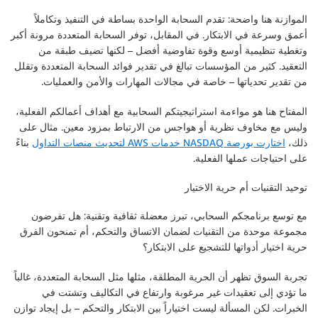
الموازنة هنا واضحة: تقدم السحابة الواحدة بساطة في التنفيذ وتكاملاً
أعمق وسرعة في الابتكار. في المقابل، توفر السحابة المتعددة مرونة أكبر
وتغطية تنظيمية أوسع وقوة تفاوضية أفضل – لكنها تضيف طبقة من
التعقيد. كثير من المؤسسات تبالغ في تقدير فوائد السحابة المتعددة وتقلل
من تقدير تحدياتها – خاصة في مجالات المهارات والأمن والعمليات.
المفتاح هنا هو مواءمة استراتيجيتكم السحابية مع أهداف أعمالكم الفعلية،
وليس مع مخاوف نظرية أو هواجس من الارتباط بمزود معين. مثال على
ذلك،
اختارت بورصة NASDAQ خدمات AWS لتحديث منصات التداول
بناءً
على احتياجات عملها الفعلية.
توحيد التقنيات أم حرية الاختيار
مع توسع برنامجكم السحابي، تبرز معضلة ثقافية وتقنية: هل تفرضون
مجموعة موحدة من التقنيات لضمان الاتساق والتحكم، أم تمنحون الفرق
حرية اختيار أدواتها للتشجيع على الابتكار؟
تجربة السوق تظهر أن الحرية المطلقة، مثلها مثل السحابة المتعددة، غالباً
ما تؤدي إلى تعقيدات غير مرغوبة وارتفاع في التكاليف وتشتت في
الخبرات. لكن المسألة ليست اختياراً بين الابتكار والتحكم – بل إيجاد توازن