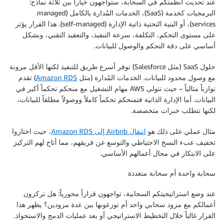
عند تحديث أنظمتكم في السحابة، ستواجهون خياراً بين ثلاثة نماذج:
البرمجيات كخدمة (SaaS)، الخدمات المُدارة بالكامل (managed
services)، أو البنية التحتية ذاتية الإدارة (self-managed). هذا القرار يؤثر
على مستوى التحكم، التكلفة، سرعة التنفيذ، والتعقيد التقني، وبشكل
أساسي على دقة التحكم والوصول للبيانات.
حلول SaaS (مثل Salesforce) توفر أسرع طريق للتنفيذ لكنها الأقل مرونة
مع وصول محدود للبيانات. الخدمات المُدارة (مثل
Amazon RDS
) تقدم
توازناً مثالياً – حيث تتولى AWS مهام التشغيل مع منحكم تحكماً أكبر في
البيانات. أما الإدارة الذاتية فتمنحكم تحكماً كاملاً ووصولاً مطلقاً للبيانات،
لكنها تتطلب خبرات متخصصة.
مثال عملي على ذلك هو
انتقال Airbnb إلى Amazon RDS
، حيث اختاروا
تخفيف عبء النسخ الاحتياطي والتوسع عن فريقهم، مما أتاح لهم التركيز
على الابتكار في مجال أعمالهم الأساسي.
سحابة واحدة أم سحابة متعددة
عند وضع استراتيجيتكم السحابية، تواجهون قراراً محورياً: هل تركزون
أعمالكم مع مزود سحابي واحد أم توزعونها بين عدة مزودين؟ يظهر هذا
القرار غالباً خلال التخطيط الاستراتيجي أو بعد عمليات الدمج والاستحواذ.