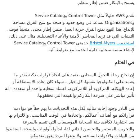
يسمح بالابتكار ضمن إطار منظم.
تقدم AWS حلولاً مثل Control Tower وService Catalog
وOrganizations تساعد في وضع حدود واضحة مع منح الفرق مساحة
للإبداع. هذا النهج يمنح الفرق حرية العمل ضمن إطار محدد، متجنباً فوضى
التقنيات التي قد تزيد المخاطر الأمنية والأعباء التشغيلية. مثال على ذلك،
استخدمت Bristol Myers
خدمتي Control Tower وService Catalog
لإنشاء منصة سحابية ذاتية الخدمة مع ضوابط آلية.
في الختام
إن نجاح رحلة التحول السحابي يعتمد على اتخاذ قرارات ذكية بقدر ما
يعتمد على التكنولوجيا نفسها. كل خيار – سواء كان إعادة الاستضافة أو
إعادة الهيكلة، المركزية أو اللامركزية، اعتماد سحابة واحدة أو متعددة – له
تأثير مباشر على سرعة ابتكاركم والقيمة التي تحققونها.
من النادر وجود إجابة مثالية لكل هذه التحديات. ما يهم حقاً هو مواءمة
قراراتكم مع أهداف أعمالكم، واتخاذها في الوقت المناسب، والالتزام بها
بعد اختيارها. تكافئ بيئة السحابة المؤسسات التي تتسم بالسرعة
والتجريب المستمر والتحسين الدائم. لذا، ابدأوا بأولويات واضحة، استفيدوا
من البيانات والأدوات المتاحة، ولا تدعوا التردد يعيق تقدمكم.