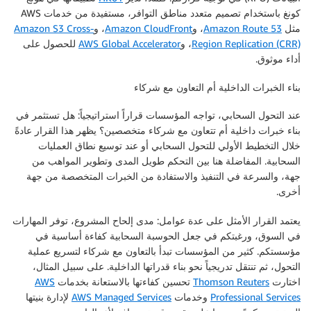
كونغ باستخدام تصميم متعدد مناطق التوافر، مستفيدة من خدمات AWS
مثل
Amazon Route 53
، و
Amazon CloudFront
، و
Amazon S3 Cross-
Region Replication (CRR)
، و
AWS Global Accelerator
للحصول على
أداء موثوق.
بناء الخبرات الداخلية أم التعاون مع شركاء
عند التحول السحابي، تواجه المؤسسات قراراً استراتيجياً: هل تستثمر في
بناء خبرات داخلية أم تتعاون مع شركاء متخصصين؟ يظهر هذا القرار عادةً
خلال التخطيط الأولي للتحول السحابي أو عند توسيع نطاق العمليات
السحابية. المفاضلة هنا بين التحكم طويل المدى وتطوير المواهب من
جهة، والسرعة في التنفيذ والاستفادة من الخبرات المتخصصة من جهة
أخرى.
يعتمد القرار الأمثل على عدة عوامل: مدى إلحاح المشروع، توفر المهارات
في السوق، ورغبتكم في جعل الحوسبة السحابية كفاءة أساسية في
مؤسستكم. كثير من المؤسسات تبدأ بالتعاون مع شركاء لتسريع عملية
التحول، ثم تنتقل تدريجياً نحو بناء قدراتها الداخلية. على سبيل المثال،
اختارت
Thomson Reuters
تحسين كفاءتها بالاستعانة بخدمات
AWS
Professional Services
وخدمات
AWS Managed Services
لإدارة بنيتها