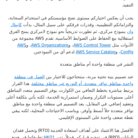
التنفيذ.
يجب أن يعكس اختياركم مستوى نضج مؤسستكم في استخدام السحابة،
والتزاماتكم التنظيمية، وقدرات فرقكم. على سبيل المثال، بدأت
كابيتال
وان
بنموذج مركزي، ثم تطورت تدريجياً نحو نموذج لامركزي يمنح الفرق
استقلالية مع الحفاظ على الضوابط الأساسية. تقدم AWS مجموعة من
الأدوات مثل
AWS Control Tower
، و
AWS Organizations
، و
AWS
Config
، و
AWS Service Catalog
لدعم أي من النموذجين.
النشر في منطقة واحدة أم مناطق متعددة
عند تصميم بنية تحتية مرنة، ستحتاجون للاختيار بين
العمل في منطقة
واحدة بمناطق توافر متعددة، أو التوزيع عبر مناطق مختلفة
. هذا القرار
يرتبط مباشرة بخطط التعافي من الكوارث. يوفر التصميم متعدد المناطق
أعلى مستويات التكرار وضمان استمرارية الخدمة، لكنه يأتي بتكلفة أعلى
وتعقيد إضافي. في المقابل، يعد التصميم في منطقة واحدة مع مناطق
توافر متعددة حلاً أبسط وأوفر، ويناسب الاحتياجات المحلية، لكنه يبقي
نقطة ضعف واحدة على المستوى الإقليمي.
الأفضل هنا الاعتماد على أهداف استعادة الخدمة (RTO) وتحمل فقدان
البيانات (RPO) في توجيه قراركم. فمثلاً، تدير
HK01
تطبيقاتها في هونغ