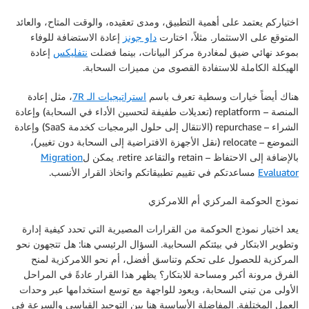
اختياركم يعتمد على أهمية التطبيق، ومدى تعقيده، والوقت المتاح، والعائد
المتوقع على الاستثمار. مثلاً، اختارت
داو جونز
إعادة الاستضافة للوفاء
بموعد نهائي ضيق لمغادرة مركز البيانات، بينما فضلت
نتفليكس
إعادة
الهيكلة الكاملة للاستفادة القصوى من مميزات السحابة.
هناك أيضاً خيارات وسطية تعرف باسم
استراتيجيات الـ 7R
، مثل إعادة
المنصة – replatform (تعديلات طفيفة لتحسين الأداء في السحابة) وإعادة
الشراء – repurchase (الانتقال إلى حلول البرمجيات كخدمة SaaS) وإعادة
التموضع – relocate (نقل الأجهزة الافتراضية إلى السحابة دون تغيير)،
بالإضافة إلى الاحتفاظ – retain والتقاعد retire. يمكن ل
Migration
Evaluator
مساعدتكم في تقييم تطبيقاتكم واتخاذ القرار الأنسب.
نموذج الحوكمة المركزي أم اللامركزي
يعد اختيار نموذج الحوكمة من القرارات المصيرية التي تحدد كيفية إدارة
وتطوير الابتكار في بيئتكم السحابية. السؤال الرئيسي هنا: هل تتجهون نحو
المركزية للحصول على تحكم وتناسق أفضل، أم نحو اللامركزية لمنح
الفرق مرونة أكبر ومساحة للابتكار؟ يظهر هذا القرار عادةً في المراحل
الأولى من تبني السحابة، ويعود للواجهة مع توسع استخدامها عبر وحدات
العمل المختلفة. المفاضلة الأساسية هنا بين التوحيد القياسي والسرعة في