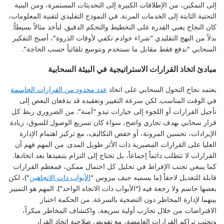
إلى التمكين، من الإطلاقات الكبيرة إلى التحديثات المستمرة، ومن البنية
التحتية الثابتة إلى الخدمات المرنة. في النموذج التقليدي لتقنية المعلومات،
كان النجاح يعني القدرة على التخطيط والتحكم الدقيق. لنأخذ مثالاً بسيطاً:
بدلاً من النهج التقليدي “شراء خوادم تكفي لأوقات الذروة”، أصبح التفكير
السحابي “ندفع فقط مقابل ما نستخدم ونتوسع تلقائياً حسب الحاجة”.
مبادئ اتخاذ القرارات الاستراتيجية في البيئة السحابية
يعتمد نجاح التحول السحابي على اتخاذ
عدد محدود من القرارات الحاسمة
في الوقت المناسب. لكن سرعة التغيير وتعقيده قد يدفعان البعض إلى
تأجيل القرارات أو اللجوء إلى خيارات تبدو “آمنة”. من الضروري ربط كل
قرار سحابي بهدف تجاري واضح، سواء كان تسريع الوصول للسوق، زيادة
الإيرادات، تحسين المرونة، أو خفض التكاليف، مع تركيز اهتمام الإدارة
العليا على القرارات المصيرية ذات الأثر طويل المدى. من المهم فهم أن
القرارات لا تتطلب دائماً إجماعاً، بل تحتاج إلى التزام بتنفيذها بعد اتخاذها.
كما ينبغي تجنب الإفراط في تحليل كل احتمال ممكن، فمعظم القرارات
قابلة للتعديل لاحقاً (ما يسميه جيف بيزوس “
الأبواب ذات الاتجاهين
“)، لكن
بعضها حاسم ولا رجعة فيه (“الأبواب ذات الاتجاه الواحد”). المهم هو التمييز
بينهما لإدارة المخاطر دون التضحية بالسرعة. من الحكمة اختبار
الافتراضات من خلال تجارب أولية سريعة، واكتشاف المخاطر مبكراً،
وتجنب تراكم القرارات الغامضة، مع تفويض صلاحية اتخاذ القرار