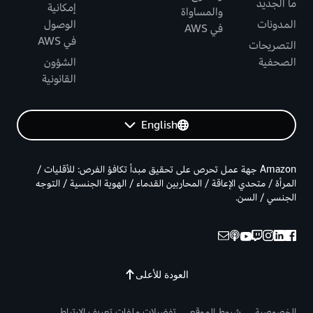
ما الجديد
إمكانية
والمساواة
المدونات
الوصول
في AWS
في AWS
التصريحات
الصحفية
الشؤون
القانونية
English
Amazon جهة عمل تحرص على تحقيق مبدأ تكافؤ الفرص: للأقليات /
المرأة / متحدي الإعاقة / المحاربين القدماء / الهوية الجنسية / التوجه
الجنسي / السن.
العودة للأعلى
الخصوصية
شروط الموقع
تفضيلات ملفات تعريف الارتباط