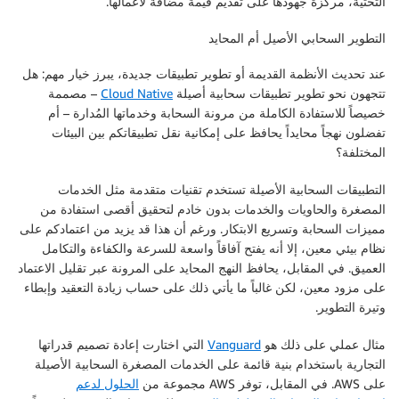
التحتية، مركزةً جهودها على تقديم قيمة مضافة لأعمالها.
التطوير السحابي الأصيل أم المحايد
عند تحديث الأنظمة القديمة أو تطوير تطبيقات جديدة، يبرز خيار مهم: هل
تتجهون نحو تطوير تطبيقات سحابية أصيلة
Cloud Native
– مصممة
خصيصاً للاستفادة الكاملة من مرونة السحابة وخدماتها المُدارة – أم
تفضلون نهجاً محايداً يحافظ على إمكانية نقل تطبيقاتكم بين البيئات
المختلفة؟
التطبيقات السحابية الأصيلة تستخدم تقنيات متقدمة مثل الخدمات
المصغرة والحاويات والخدمات بدون خادم لتحقيق أقصى استفادة من
مميزات السحابة وتسريع الابتكار. ورغم أن هذا قد يزيد من اعتمادكم على
نظام بيئي معين، إلا أنه يفتح آفاقاً واسعة للسرعة والكفاءة والتكامل
العميق. في المقابل، يحافظ النهج المحايد على المرونة عبر تقليل الاعتماد
على مزود معين، لكن غالباً ما يأتي ذلك على حساب زيادة التعقيد وإبطاء
وتيرة التطوير.
مثال عملي على ذلك هو
Vanguard
التي اختارت إعادة تصميم قدراتها
التجارية باستخدام بنية قائمة على الخدمات المصغرة السحابية الأصيلة
على AWS. في المقابل، توفر AWS مجموعة من
الحلول لدعم