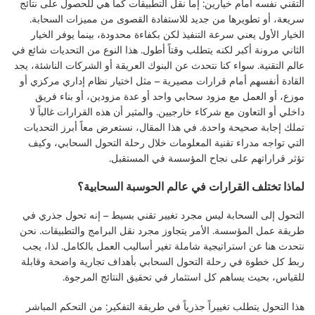
التقني نفسه أمام خيارين: إما نقل التطبيقات كما هي للحصول على نتائج
سريعة، أو تطويرها من جديد للاستفادة القصوى من مميزات السحابة.
الخيار الأول يعني سرعة التنفيذ لكن بكفاءة محدودة، بينما يوفر الخيار
الثاني مرونة أكبر لكنه يتطلب وقتاً أطول. هذا النوع من التحديات شائع في
عالم التقنية. سواء كنا نتحدث عن البنوك العريقة أو الشركات الناشئة، يجد
القادة أنفسهم أمام قرارات مصيرية – مثل اختيار نظام إداري مركزي أو
موزع، أو العمل مع مزود سحابي واحد أو عدة مزودين، أو بناء فريق
داخلي أو التعاون مع شركاء خارجيين. والمثير أن هذه القرارات غالباً لا
تملك إجابة صحيحة واحدة. في هذا المقال، نستعرض معاً أبرز التحديات
التي تواجه مدراء تقنية المعلومات خلال رحلة التحول السحابي، وكيف
تؤثر قراراتهم على نجاح المؤسسة في المستقبل.
لماذا تختلف القرارات في عالم الحوسبة السحابية؟
التحول إلى السحابة ليس مجرد تغيير تقني بسيط – إنه تحول جذري في
طريقة عمل المؤسسة. الأمر يتجاوز مجرد نقل البرامج والتطبيقات. نحن
نتحدث هنا عن استراتيجية شاملة تغير أساليب العمل بالكامل. لذا، يجب
ربط كل خطوة في رحلة التحول السحابي بأهداف تجارية واضحة وقابلة
للقياس، بحيث يساهم كل استثمار في تحقيق النتائج المرجوة.
هذا التحول يتطلب تغييراً جذرياً في
طريقة التفكير
: من التحكم المباشر