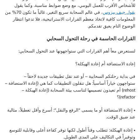
للأشخاص الأقرب للعمل اليومي، مع وضع ضوابط مناسبة. وكما يقول
يقول جيف بيزوس
، في عالم السحابة سريع التغير، غالباً ما تكون 70% من
المعلومات كافية لاتخاذ معظم القرارات الاستراتيجية، فلا تدعوا انتظار
الوضوح التام يعيق تقدمكم.
القرارات الحاسمة في رحلة التحول السحابي
لنستعرض معاً أهم القرارات التي ستواجهونها عند التحول السحابي:
إعادة الاستضافة أم إعادة الهيكلة؟
في بداية رحلتكم السحابية – أو عند نقل تطبيقات جديدة لاحقاً –
ستواجهون خياراً أساسياً: هل تنقلون التطبيقات كما هي (إعادة الاستضافة –
rehost) أم تعيدون تصميمها لتناسب بيئة السحابة (إعادة الهيكلة –
refactor)؟
• إعادة الاستضافة أو ما يسمى “الرفع والنقل”: أسرع وأقل تعطيلاً، مثالية
عند ضيق الوقت.
• إعادة الهيكلة: تتطلب وقتاً أطول لكنها توفر كفاءة أعلى وقابلية للتوسع
وتوفيراً في التكاليف على المدى الطويل.