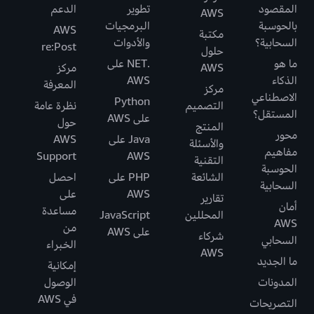
المقصود
تطوير
الدعم
AWS
بالحوسبة
البرمجيات
AWS
مكتبة
السحابية؟
والأدوات
re:Post
حلول
ما هو
.NET على
AWS
مركز
الذكاء
AWS
المعرفة
مركز
الاصطناعي
Python
التصميم
نظرة عامة
المستقل؟
على AWS
حول
المنتج
محور
Java على
AWS
والأسئلة
مفاهيم
Support
AWS
التقنية
الحوسبة
الشائعة
PHP على
احصل
السحابية
AWS
على
تقارير
أمان
مساعدة
المحللين
JavaScript
AWS
من
على AWS
شركاء
السحابي
الخبراء
AWS
ما الجديد
إمكانية
المدونات
الوصول
في AWS
التصريحات