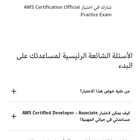
شارك في اختبار AWS Certification Official
Practice Exam.
الأسئلة الشائعة الرئيسية لمساعدتك على
البدء
من عليه خوض هذا الاختبار؟
وفقًا لدليل الاختبار، يوصى بسنة أو أكثر من الخبرة
كيف يمكن لاختبار AWS Certified Developer - Associate
مساعدتي في حياتي المهنية؟
العملية السابقة في تطوير التطبيقات وصيانتها باستخدام
خدمات AWS. تُعد هذه الشهادة نقطة انطلاق مثالية في
رحلة شهادة AWS للأفراد في الأدوار الوظيفية لمطوري
أبلغ الأفراد المعتمدون عن زيادة الثقة نتيجة حصولهم