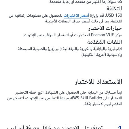
65 سؤالاً؛ إما اختيار من متعدد أو إجابة متعددة
التكلفة
150 USD. قم بزيارة
أسعار الاختبارات
للحصول على معلومات إضافية عن
التكلفة، بما في ذلك أسعار صرف العملات الأجنبية
خيارات الاختبار
مركز Pearson VUE للاختبارات أو الامتحان المراقب عبر الإنترنت.
اللغات المُقدّمة
الإنجليزية واليابانية والكورية والبرتغالية (البرازيل) والصينية المبسطة
والإسبانية (أمريكا اللاتينية).
الاستعداد للاختبار
ابدأ مسارك من البداية حتى الحصول على الشهادة. اتبع خطة التحضير
للاختبار على AWS Skill Builder، مركزنا التعليمي عبر الإنترنت، لتتمكن من
التقدم ليوم الاختبار بثقة.
1.
تعرّف على الامتحان من خلال معرفة أساليب