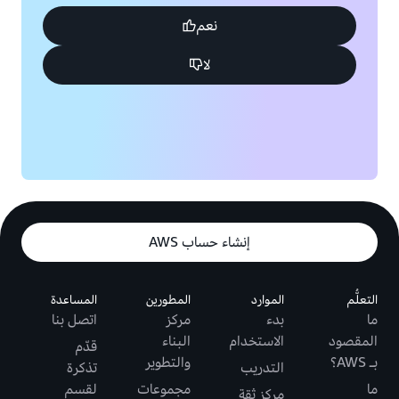
نعم
لا
إنشاء حساب AWS
التعلُّم
الموارد
المطورين
المساعدة
ما
بدء
مركز
اتصل بنا
المقصود
الاستخدام
البناء
قدّم
بـ AWS؟
والتطوير
التدريب
تذكرة
ما
مجموعات
لقسم
مركز ثقة