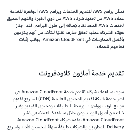
تمكّن برامج AWS لتقديم الخدمات وبرامج AWS الجاهزة للخدمة
عملاء AWS من تحديد شركاء AWS من ذوي الخبرة والفهم العميق
لخدمات AWS المحددة، بالإضافة إلى حلول البرامج. لقد اجتاز
هؤلاء الشركاء عملية تحقق صارمة تقنيًا للتأكد من أنهم يلتزمون
بأفضل الممارسات في Amazon CloudFront، بجانب إثبات
نجاحهم للعملاء.
تقديم خدمة أمازون كلاودفرونت
سوف يساعدك ‏شركاء تقديم خدمة Amazon CloudFront‏ في
نشر خدمة شبكة تقديم المحتوى العالمية (CDN) لتسريع تقديم
مواقع الويب وواجهات برمجة التطبيقات ومحتوى الفيديو وغير
ذلك من أصول الويب. ومن خلال مساعدة العملاء في نشر
Amazon CloudFront، يقدم شركاء Amazon CloudFront
Delivery للمطورين والشركات طريقةً سهلةً لتحسين الأداء وتسريع