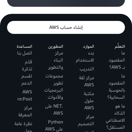
إنشاء حساب AWS
التعلُّم
الموارد
المطورين
المساعدة
ما
بدء
مركز
اتصل بنا
المقصود
الاستخدام
البناء
قدّم
بـ AWS؟
والتطوير
التدريب
تذكرة
ما
مجموعات
لقسم
مركز ثقة
المقصود
تطوير
الدعم
AWS
بالحوسبة
البرمجيات
AWS
مكتبة
السحابية؟
والأدوات
re:Post
حلول
ما هو
.NET على
AWS
مركز
الذكاء
AWS
المعرفة
مركز
الاصطناعي
Python
التصميم
نظرة عامة
المستقل؟
على AWS
حول