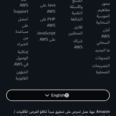
المنتج
محور
Java على
AWS
والأسئلة
مفاهيم
Support
AWS
التقنية
الحوسبة
الشائعة
PHP على
احصل
السحابية
AWS
على
تقارير
أمان
مساعدة
المحللين
JavaScript
AWS
من
على AWS
شركاء
السحابي
الخبراء
AWS
ما الجديد
إمكانية
المدونات
الوصول
في AWS
التصريحات
الصحفية
الشؤون
القانونية
English
Amazon جهة عمل تحرص على تحقيق مبدأ تكافؤ الفرص: للأقليات /