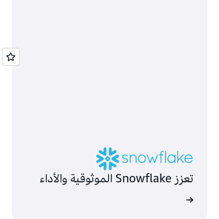
تعزز Snowflake الموثوقية والأداء
ى المزيد