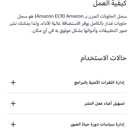
كيفية العمل
سجل الحاويات المرن بـ Amazon‏ (Amazon ECR) هو سجل
حاويات مُدار بالكامل يوفر الاستضافة عالية الأداء، ولذا يمكنك نشر
صور التطبيقات وأدواتها بشكل موثوق به في أي مكان.
حالات الاستخدام
إدارة الثغرات الأمنية بالبرامج
يُمكنك استيفاء متطلبات الأمان الخاصة بامتثال الصور
تسهيل أعباء عمل النشر
باستخدام خدمة إدارة الثغرات الأمنية المدمجة تمامًا في
Amazon Inspector، حتى تتمكن من أتمتة فحص تقييم
يمكنك نشر تطبيقات الحاويات من خلال أمر واحد ويسهل
إدارة سياسات دورة حياة الصور
الثغرات الأمنية وتوجيه تذاكر الإصلاح.
عليك دمج البيئات المدارة ذاتيًا.