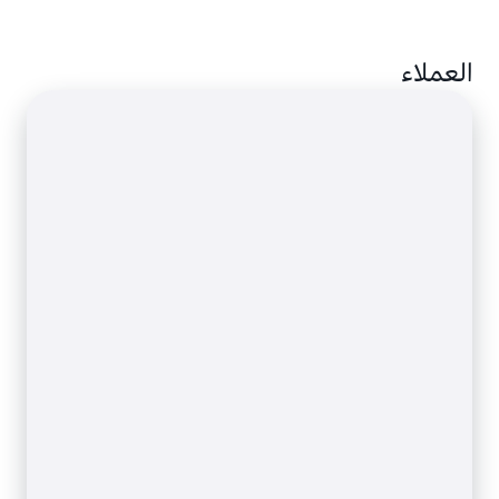
احتفظ تلقائيًا بأحدث الصور وقم بأرشفة الصور التي لا
العملاء
تحتاج إليها. استخدم القواعد ووضع العلامات لتسريع
الوصول إلى الصور.