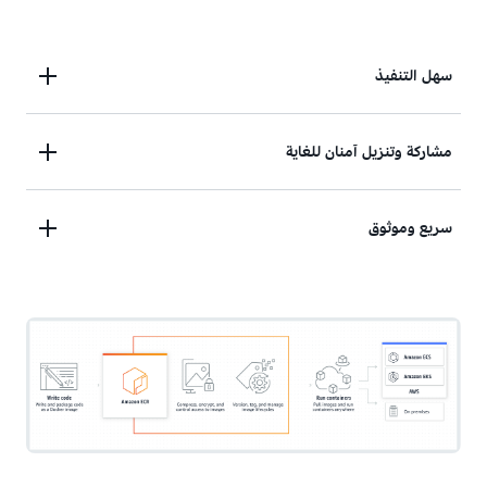
سهل التنفيذ
أرسل صور الحاويات إلى Amazon ECR بدون تثبيت بنية
مشاركة وتنزيل آمنان للغاية
أساسية أو توسعتها، واسحب الصور باستخدام أي أداة من
أدوات الإدارة.
يمكنك مشاركة الصور وتنزيلها بأمان عبر بروتوكول نقل
سريع وموثوق
النص التشعبي الآمن (HTTPS) من خلال التشفير
التلقائي وعناصر التحكم في الوصول.
يمكنك الوصول إلى صورك وتوزيعها بشكل أسرع فضلاً عن
تقليل أوقات التنزيل وتحسين التوافر باستخدام تصميم
متين وقابل للتوسع.