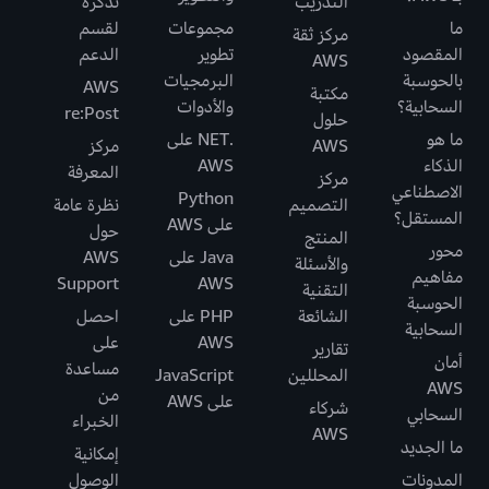
التدريب
تذكرة
ما
مجموعات
لقسم
مركز ثقة
المقصود
تطوير
الدعم
AWS
بالحوسبة
البرمجيات
AWS
مكتبة
السحابية؟
والأدوات
re:Post
حلول
ما هو
.NET على
AWS
مركز
الذكاء
AWS
المعرفة
مركز
الاصطناعي
Python
التصميم
نظرة عامة
المستقل؟
على AWS
حول
المنتج
محور
Java على
AWS
والأسئلة
مفاهيم
Support
AWS
التقنية
الحوسبة
الشائعة
PHP على
احصل
السحابية
AWS
على
تقارير
أمان
مساعدة
المحللين
JavaScript
AWS
من
على AWS
شركاء
السحابي
الخبراء
AWS
ما الجديد
إمكانية
المدونات
الوصول