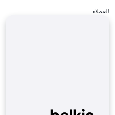
يمكنك استخدام AWS IoT Device Management مع
العملاء
أجهزة FreeRTOS للحصول على حل تحديث لاسلكي
(OTA) متكامل للحفاظ على أجهزتك وتحديثها بأمان.