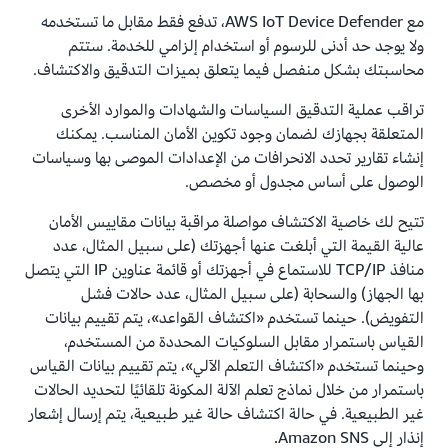
مع AWS IoT Device Defender، تدفع فقط مقابل ما تستخدمه
ولا يوجد حد أدنى للرسوم أو استخدام إلزامي للخدمة. ستتم
محاسبتك بشكل منفصل فيما يتعلق بميزات التدقيق والاكتشاف.
تراقب عملية التدقيق السياسات والشهادات والموارد الأخرى
المتعلقة بجهازك لضمان وجود تكوين الأمان المناسب. يمكنك
إنشاء تقارير تحدد الانحرافات من الإعدادات الموصى بها وسياسات
الوصول على أساس مجدول أو مخصص.
تتيح لك خاصية الاكتشاف مواصلة مراقبة بيانات مقاييس الأمان
عالية القيمة التي أبلغت عنها أجهزتك (على سبيل المثال، عدد
منافذ TCP/IP للاستماع في أجهزتك أو قائمة عناوين IP التي يتصل
بها الجهاز) والسحابة (على سبيل المثال، عدد حالات فشل
التفويض). حينما تستخدم «اكتشاف القواعد»، يتم تقييم بيانات
القياس باستمرار مقابل السلوكيات المحددة من المستخدم،
وحينما تستخدم «اكتشاف التعلم الآلي»، يتم تقييم بيانات القياس
باستمرار من خلال نماذج تعلم الآلة المكونة تلقائيًا لتحديد الحالات
غير الطبيعية. في حالة اكتشاف حالة غير طبيعية، يتم إرسال إشعار
إنذار إلى Amazon SNS.