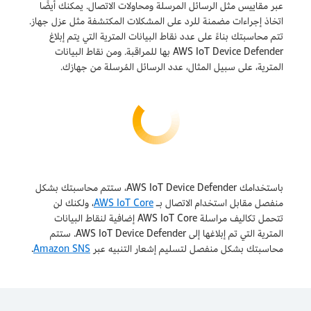
عبر مقاييس مثل الرسائل المرسلة ومحاولات الاتصال. يمكنك أيضًا
اتخاذ إجراءات مضمنة للرد على المشكلات المكتشفة مثل عزل جهاز.
تتم محاسبتك بناءً على عدد نقاط البيانات المترية التي يتم إبلاغ
AWS IoT Device Defender بها للمراقبة. ومن نقاط البيانات
المترية، على سبيل المثال، عدد الرسائل المُرسلة من جهازك.
باستخدامك AWS IoT Device Defender، ستتم محاسبتك بشكل
منفصل مقابل استخدام الاتصال بـ
AWS IoT Core
، ولكنك لن
تتحمل تكاليف مراسلة AWS IoT Core إضافية لنقاط البيانات
المترية التي تم إبلاغها إلى AWS IoT Device Defender. ستتم
محاسبتك بشكل منفصل لتسليم إشعار التنبيه عبر
Amazon SNS
.