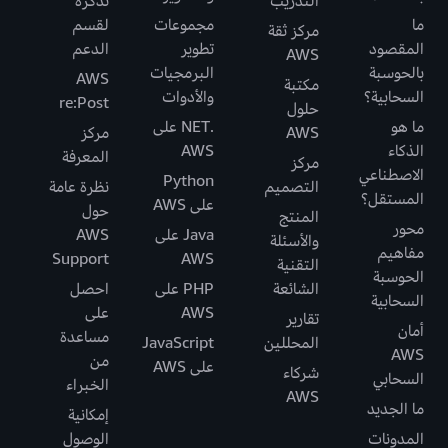
التدريب
تذكرة
ما
مجموعات
لقسم
مركز ثقة
المقصود
تطوير
الدعم
AWS
بالحوسبة
البرمجيات
AWS
مكتبة
السحابية؟
والأدوات
re:Post
حلول
ما هو
.NET على
AWS
مركز
الذكاء
AWS
المعرفة
مركز
الاصطناعي
Python
التصميم
نظرة عامة
المستقل؟
على AWS
حول
المنتج
محور
Java على
AWS
والأسئلة
مفاهيم
Support
AWS
التقنية
الحوسبة
الشائعة
PHP على
احصل
السحابية
AWS
على
تقارير
أمان
مساعدة
المحللين
JavaScript
AWS
من
على AWS
شركاء
السحابي
الخبراء
AWS
ما الجديد
إمكانية
المدونات
الوصول