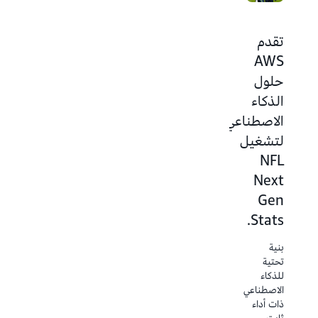
تقدم
أساس
عقد
AWS
البيانات
من
حلول
المهيأ
Next
الذكاء
للذكاء
Gen
الاصطناعي
الاصطناعي
Stats
لتشغيل
الذي
تُنتج كل
NFL
يشغّل
مباراة في
NFL
Next
كل
ملايين
Gen
لعبة
نقاط
Stats.
البيانات.
بدءًا من
تعالج 75
Next
بنية
نموذجًا
Gen
تحتية
لتعلم
Stats
للذكاء
الآلة على
وصولاً إلى
الاصطناعي
AWS
التنبؤ
ذات أداء
هذه
بالإصابات،