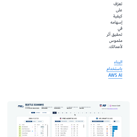
والجماهير.
تعرّف
على
كيفية
ابدأ
إسهامه
باستخدام
في
أسس
تحقيق أثر
بيانات
ملموس
المهيأة
لأعمالك.
للذكاء
الاصطناعي
البناء
من AWS
باستخدام
AWS AI