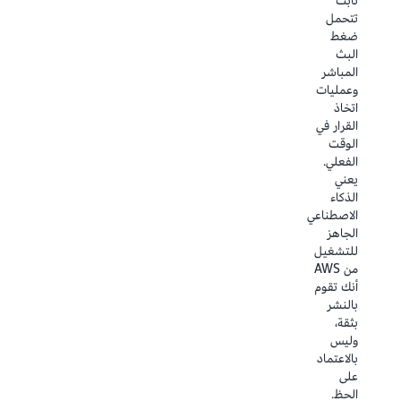
ثابت
البيانات
تساعد
تتحمل
في أقل
خدمات
ضغط
من ثانية،
AWS
البث
ما يحوّل
للبيانات
المباشر
كرة القدم
والتحليلات
وعمليات
إلى رياضة
NFL على
اتخاذ
يتم فيها
تحويل
القرار في
قياس كل
أكثر من
الوقت
حركة
500
الفعلي.
ونمذجتها
مليون
يعني
وتحليلها
نقطة
الذكاء
بشكل
بيانات في
الاصطناعي
فوري.
كل
الجاهز
موسم
للتشغيل
عقد من
إلى
من AWS
معلومات
الابتكار
أنك تقوم
تُحدث
في NFL
بالنشر
تحولاً في
Next
بثقة،
مجريات
Gen
وليس
اللعب
بالاعتماد
Stats
للفرق
على
واللاعبين
الحظ.