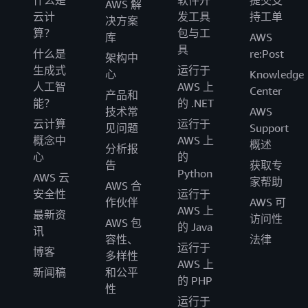
AWS 解
云计
发工具
持工单
决方案
算？
包与工
库
AWS
具
什么是
re:Post
架构中
生成式
运行于
心
Knowledge
人工智
AWS 上
Center
产品和
能？
的 .NET
技术常
AWS
云计算
运行于
见问题
Support
概念中
AWS 上
概述
分析报
心
的
告
获取专
Python
AWS 云
家帮助
AWS 合
安全性
运行于
作伙伴
AWS 可
AWS 上
最新资
访问性
AWS 包
的 Java
讯
容性、
法律
运行于
博客
多样性
AWS 上
新闻稿
和公平
的 PHP
性
运行于