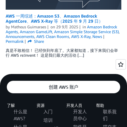
AWS 一周综述：Amazon S3、Amazon Bedrock
AgentCore、AWS X-Ray 等（2025 年 9 月 29 日）
by
Matheus Guimaraes
on
29 9月 2025
in
Amazon Bedrock
Agents
,
Amazon GameLift
,
Amazon Simple Storage Service (S3)
,
Announcements
,
AWS Clean Rooms
,
AWS X-Ray
,
News
Permalink
Share
真是不敢相信！ 已经快到年底了。大家都知道，接下来我们会举
行 AWS re:Invent！ 这是我们最大的活动 […]
创建 AWS 账户
了解
资源
开发人员
帮助
什么是
入门
开发人
联系我
AWS？
员中心
们
培训
什么是
软件开
提交支