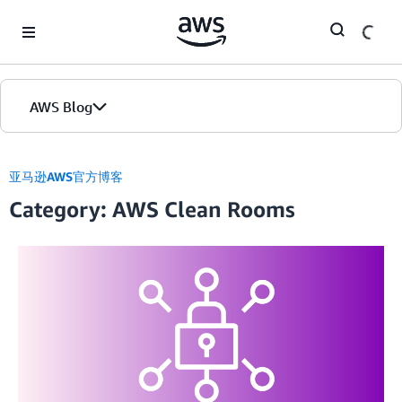
Skip to Main Content
AWS Blog
首页
亚马逊AWS官方博客
Category: AWS Clean Rooms
版本