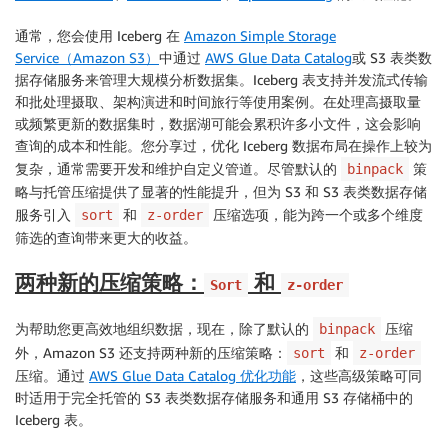
通常，您会使用 Iceberg 在
Amazon Simple Storage
Service（Amazon S3）
中通过
AWS Glue Data Catalog
或 S3 表类数
据存储服务来管理大规模分析数据集。Iceberg 表支持并发流式传输
和批处理摄取、架构演进和时间旅行等使用案例。在处理高摄取量
或频繁更新的数据集时，数据湖可能会累积许多小文件，这会影响
查询的成本和性能。您分享过，优化 Iceberg 数据布局在操作上较为
复杂，通常需要开发和维护自定义管道。尽管默认的
策
binpack
略与托管压缩提供了显著的性能提升，但为 S3 和 S3 表类数据存储
服务引入
和
压缩选项，能为跨一个或多个维度
sort
z-order
筛选的查询带来更大的收益。
两种新的压缩策略：
和
Sort
z-order
为帮助您更高效地组织数据，现在，除了默认的
压缩
binpack
外，Amazon S3 还支持两种新的压缩策略：
和
sort
z-order
压缩。通过
AWS Glue Data Catalog 优化功能
，这些高级策略可同
时适用于完全托管的 S3 表类数据存储服务和通用 S3 存储桶中的
Iceberg 表。