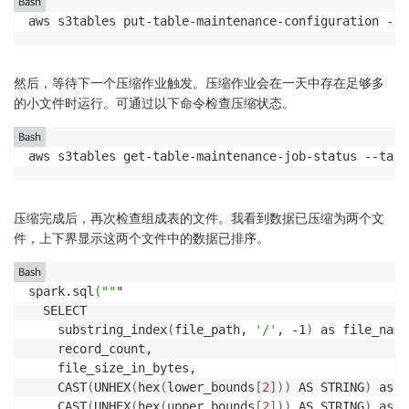
Bash
aws s3tables put-table-maintenance-configuration --t
然后，等待下一个压缩作业触发。压缩作业会在一天中存在足够多
的小文件时运行。可通过以下命令检查压缩状态。
Bash
aws s3tables get-table-maintenance-job-status --tabl
压缩完成后，再次检查组成表的文件。我看到数据已压缩为两个文
件，上下界显示这两个文件中的数据已排序。
Bash
spark.sql
(
""
"

  SELECT 

    substring_index
(
file_path, 
'/'
, -1
)
 as file_name,
    record_count,

    file_size_in_bytes,

    CAST
(
UNHEX
(
hex
(
lower_bounds
[
2
]
))
 AS STRING
)
 as l
    CAST
(
UNHEX
(
hex
(
upper_bounds
[
2
]
))
 AS STRING
)
 as u