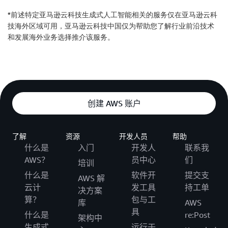
*前述特定亚马逊云科技生成式人工智能相关的服务仅在亚马逊云科
技海外区域可用，亚马逊云科技中国仅为帮助您了解行业前沿技术
和发展海外业务选择推介该服务。
创建 AWS 账户
了解
资源
开发人员
帮助
什么是
入门
开发人
联系我
AWS？
员中心
们
培训
什么是
软件开
提交支
AWS 解
云计
发工具
持工单
决方案
算？
包与工
库
AWS
具
什么是
re:Post
架构中
生成式
运行于