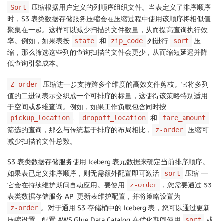
压缩根据用户定义的列顺序组织文件。当表定义了排序顺序
Sort
时，S3 表类数据存储服务压缩会在压缩过程中使用该顺序将相似值
聚集在一起。这样可以减少扫描的文件数量，从而提高查询执行效
率。例如，如果表按
和
列进行
压
state
zip_code
sort
缩，那么筛选这些列的查询扫描的文件会更少，从而缩短延迟并降
低查询引擎成本。
压缩进一步支持跨多个维度的高效文件剪枝。它将多列
Z-order
值的二进制表示交织成一个可排序的标量，这使得该策略特别适用
于空间或多维查询。例如，如果工作负载包含同时按
、
和
pickup_location
dropoff_location
fare_amount
筛选的查询，那么与传统基于排序的布局相比，
压缩可
z-order
减少扫描的文件总数。
S3 表类数据存储服务使用 Iceberg 表元数据来确定当前排序顺序。
如果表已定义排序顺序，则无需额外配置即可激活
压缩 —
sort
它会在持续维护期间自动应用。要使用
，您需要通过 S3
z-order
表类数据存储服务 API 更新表维护配置，并将策略设置为
。对于通用 S3 存储桶中的 Iceberg 表，您可以通过更新
z-order
压缩设置，配置 AWS Glue Data Catalog 在优化期间使用
或
sort