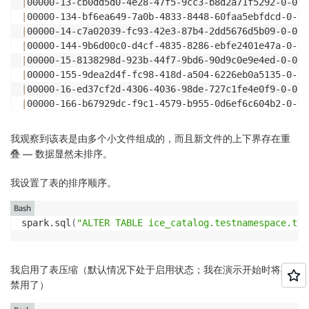
|
00000-13-cb0dd5d0-4e28-47f5-9cc3-b8d2a71f5292-0-000
|
00000-134-bf6ea649-7a0b-4833-8448-60faa5ebfdcd-0-00
|
00000-14-c7a02039-fc93-42e3-87b4-2dd5676d5b09-0-000
|
00000-144-9b6d00c0-d4cf-4835-8286-ebfe2401e47a-0-00
|
00000-15-8138298d-923b-44f7-9bd6-90d9c0e9e4ed-0-000
|
00000-155-9dea2d4f-fc98-418d-a504-6226eb0a5135-0-00
|
00000-16-ed37cf2d-4306-4036-98de-727c1fe4e0f9-0-000
|
00000-166-b67929dc-f9c1-4579-b955-0d6ef6c604b2-0-00
|
00000-17-1011820e-ee25-4f7a-bd73-2843fb1c3150-0-000
|
00000-177-14a9db71-56bb-4325-93b6-737136f5118d-0-00
我观察到该表是由多个小文件组成的，而且新文件的上下界存在重
|
00000-18-89cbb849-876a-441a-9ab0-8535b05cd222-0-000
叠 — 数据显然未排序。
|
00000-188-6dc3dcca-ddc0-405e-aa0f-7de8637f993b-0-00
+---------------------------------------------------
我设置了表的排序顺序。
only showing 
top
20
 rows
Bash
spark.sql
(
"ALTER TABLE ice_catalog.testnamespace.tes
我启用了表压缩（默认情况下处于启用状态；我在演示开始时将其
禁用了）