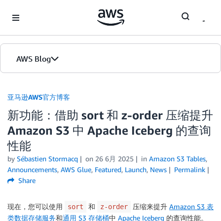
Skip to Main Content
AWS Blog
首页
亚马逊AWS官方博客
新功能：借助 sort 和 z-order 压缩提升
版本
Amazon S3 中 Apache Iceberg 的查询
性能
by
Sébastien Stormacq
on
26 6月 2025
in
Amazon S3 Tables
,
Announcements
,
AWS Glue
,
Featured
,
Launch
,
News
Permalink
Share
现在，您可以使用
和
压缩来提升
Amazon S3 表
sort
z-order
类数据存储服务
和
通用 S3 存储桶
中
Apache Iceberg
的查询性能。