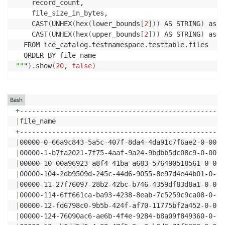
    record_count,

    file_size_in_bytes,

    CAST
(
UNHEX
(
hex
(
lower_bounds
[
2
]
))
 AS STRING
)
 as l
    CAST
(
UNHEX
(
hex
(
upper_bounds
[
2
]
))
 AS STRING
)
 as u
  FROM ice_catalog.testnamespace.testtable.files

""
"
)
.show
(
20
, 
false
)
Bash
|
file_name                                          
|
00000-0-66a9c843-5a5c-407f-8da4-4da91c7f6ae2-0-0000
|
00000-1-b7fa2021-7f75-4aaf-9a24-9bdbb5dc08c9-0-0000
|
00000-10-00a96923-a8f4-41ba-a683-576490518561-0-000
|
00000-104-2db9509d-245c-44d6-9055-8e97d4e44b01-0-00
|
00000-11-27f76097-28b2-42bc-b746-4359df83d8a1-0-000
|
00000-114-6ff661ca-ba93-4238-8eab-7c5259c9ca08-0-00
|
00000-12-fd6798c0-9b5b-424f-af70-11775bf2a452-0-000
|
00000-124-76090ac6-ae6b-4f4e-9284-b8a09f849360-0-00