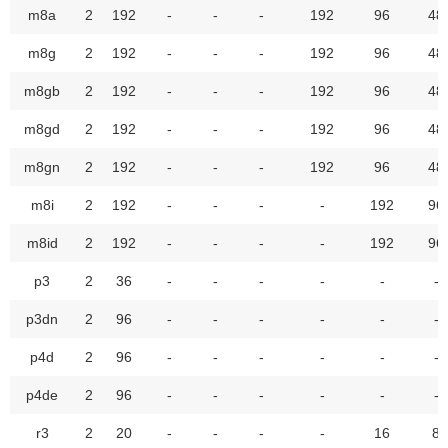
m8a
2
192
-
-
-
192
96
48
m8g
2
192
-
-
-
192
96
48
m8gb
2
192
-
-
-
192
96
48
m8gd
2
192
-
-
-
192
96
48
m8gn
2
192
-
-
-
192
96
48
m8i
2
192
-
-
-
-
192
96
m8id
2
192
-
-
-
-
192
96
p3
2
36
-
-
-
-
-
-
p3dn
2
96
-
-
-
-
-
-
p4d
2
96
-
-
-
-
-
-
p4de
2
96
-
-
-
-
-
-
r3
2
20
-
-
-
-
16
8