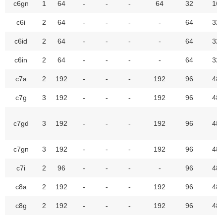
c6gn
1
64
-
-
-
64
32
16
c6i
2
64
-
-
-
-
64
32
c6id
2
64
-
-
-
-
64
32
c6in
2
64
-
-
-
-
64
32
c7a
2
192
-
-
-
192
96
48
c7g
3
192
-
-
-
192
96
48
c7gd
3
192
-
-
-
192
96
48
c7gn
3
192
-
-
-
192
96
48
c7i
2
96
-
-
-
-
96
48
c8a
2
192
-
-
-
192
96
48
c8g
2
192
-
-
-
192
96
48