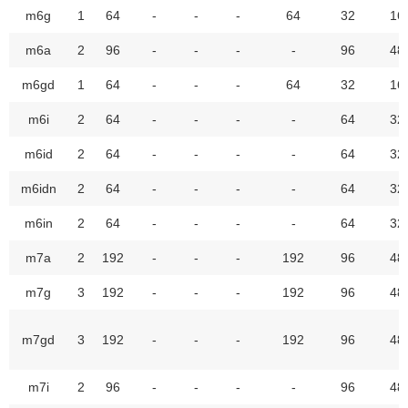
m6g
1
64
-
-
-
64
32
16
m6a
2
96
-
-
-
-
96
48
m6gd
1
64
-
-
-
64
32
16
m6i
2
64
-
-
-
-
64
32
m6id
2
64
-
-
-
-
64
32
m6idn
2
64
-
-
-
-
64
32
m6in
2
64
-
-
-
-
64
32
m7a
2
192
-
-
-
192
96
48
m7g
3
192
-
-
-
192
96
48
m7gd
3
192
-
-
-
192
96
48
m7i
2
96
-
-
-
-
96
48