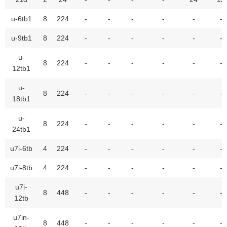
u-6tb1
8
224
-
-
-
-
-
-
u-9tb1
8
224
-
-
-
-
-
-
u-
8
224
-
-
-
-
-
-
12tb1
u-
8
224
-
-
-
-
-
-
18tb1
u-
8
224
-
-
-
-
-
-
24tb1
u7i-6tb
4
224
-
-
-
-
-
-
u7i-8tb
4
224
-
-
-
-
-
-
u7i-
8
448
-
-
-
-
-
-
12tb
u7in-
8
448
-
-
-
-
-
-