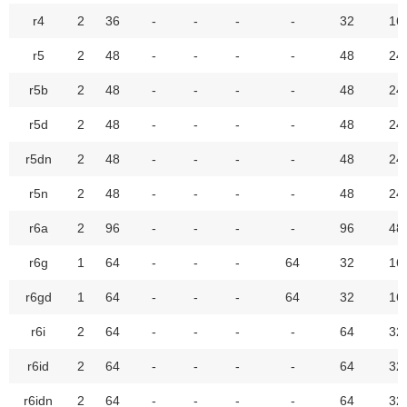
r4
2
36
-
-
-
-
32
16
r5
2
48
-
-
-
-
48
24
r5b
2
48
-
-
-
-
48
24
r5d
2
48
-
-
-
-
48
24
r5dn
2
48
-
-
-
-
48
24
r5n
2
48
-
-
-
-
48
24
r6a
2
96
-
-
-
-
96
48
r6g
1
64
-
-
-
64
32
16
r6gd
1
64
-
-
-
64
32
16
r6i
2
64
-
-
-
-
64
32
r6id
2
64
-
-
-
-
64
32
r6idn
2
64
-
-
-
-
64
32