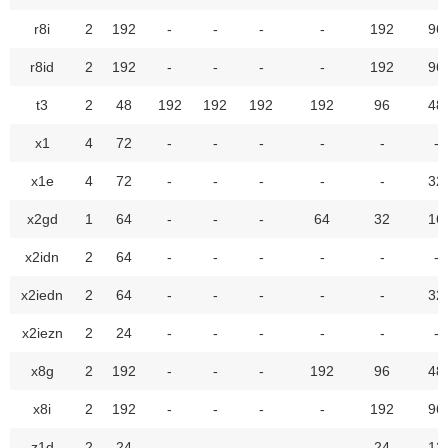
r8i
2
192
-
-
-
-
192
96
r8id
2
192
-
-
-
-
192
96
t3
2
48
192
192
192
192
96
48
x1
4
72
-
-
-
-
-
-
x1e
4
72
-
-
-
-
-
32
x2gd
1
64
-
-
-
64
32
16
x2idn
2
64
-
-
-
-
-
-
x2iedn
2
64
-
-
-
-
-
32
x2iezn
2
24
-
-
-
-
-
-
x8g
2
192
-
-
-
192
96
48
x8i
2
192
-
-
-
-
192
96
z1d
2
24
-
-
-
-
24
12