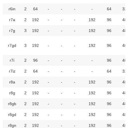
r6in
2
64
-
-
-
-
64
32
r7a
2
192
-
-
-
192
96
48
r7g
3
192
-
-
-
192
96
48
r7gd
3
192
-
-
-
192
96
48
r7i
2
96
-
-
-
-
96
48
r7iz
2
64
-
-
-
-
64
32
r8a
2
192
-
-
-
192
96
48
r8g
2
192
-
-
-
192
96
48
r8gb
2
192
-
-
-
192
96
48
r8gd
2
192
-
-
-
192
96
48
r8gn
2
192
-
-
-
192
96
48