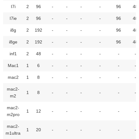
I7i
2
96
-
-
-
-
96
48
I7ie
2
96
-
-
-
-
96
48
i8g
2
192
-
-
-
-
96
48
i8ge
2
192
-
-
-
-
96
48
inf1
2
48
-
-
-
-
-
-
Mac1
1
6
-
-
-
-
-
-
mac2
1
8
-
-
-
-
-
-
mac2-
1
8
-
-
-
-
-
-
m2
mac2-
1
12
-
-
-
-
-
-
m2pro
mac2-
1
20
-
-
-
-
-
-
m1ultra