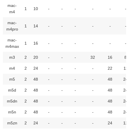
mac-
1
10
-
-
-
-
-
-
m4
mac-
1
14
-
-
-
-
-
-
m4pro
mac-
1
16
-
-
-
-
-
-
m4max
m3
2
20
-
-
-
32
16
8
m4
2
24
-
-
-
-
22
11
m5
2
48
-
-
-
-
48
24
m5d
2
48
-
-
-
-
48
24
m5dn
2
48
-
-
-
-
48
24
m5n
2
48
-
-
-
-
48
24
m5zn
2
24
-
-
-
-
24
12