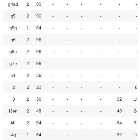
g4ad
2
96
-
-
-
-
-
-
g5
2
96
-
-
-
-
-
-
g5g
1
64
-
-
-
-
-
-
g6
2
96
-
-
-
-
-
-
g6e
2
96
-
-
-
-
-
-
g7e
2
96
-
-
-
-
-
-
h1
2
36
-
-
-
-
-
-
i2
2
20
-
-
-
-
-
8
i3
2
36
-
-
-
-
32
16
i3en
2
48
-
-
-
-
48
24
i4i
2
64
-
-
-
-
64
32
i4g
1
64
-
-
-
-
32
16