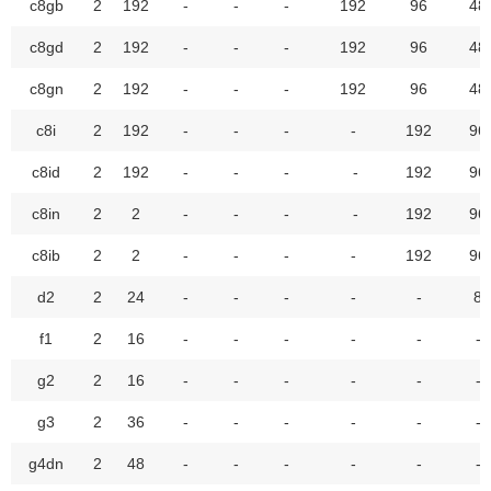
c8gb
2
192
-
-
-
192
96
48
c8gd
2
192
-
-
-
192
96
48
c8gn
2
192
-
-
-
192
96
48
c8i
2
192
-
-
-
-
192
96
c8id
2
192
-
-
-
-
192
96
c8in
2
2
-
-
-
-
192
96
c8ib
2
2
-
-
-
-
192
96
d2
2
24
-
-
-
-
-
8
f1
2
16
-
-
-
-
-
-
g2
2
16
-
-
-
-
-
-
g3
2
36
-
-
-
-
-
-
g4dn
2
48
-
-
-
-
-
-