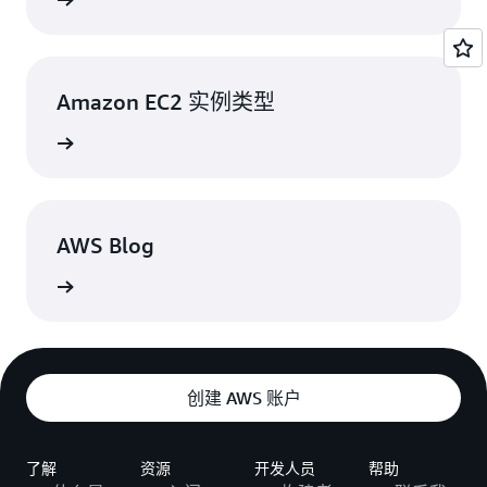
了解更多
解详情
。
了解
SAP HANA 向 AWS 的迁移
。
对于 SAP HANA 生产环境，您同样可以使用 X1 实例
上的 HANA System Replication (HSR)。了解有关构
Amazon EC2 实例类型
建
SAP HANA HA 和 DR
的更多信息。
了解更多
AWS Blog
了解更多
创建 AWS 账户
了解
资源
开发人员
帮助