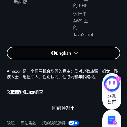
新闻稿
的 PHP
运行于
AWS 上
的
JavaScript
English
Amazon 是一个倡导机会均等的雇主：反对少数族裔、妇女、残
疾人士、退伍军人、性别认同、性取向和年龄歧视。
1
联系

售前
回到顶部
隐私
网站条款
您的隐私选择