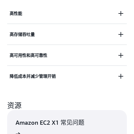
高性能
除了每实例可提供 1952 GiB 基于 DRAM 的内存之
高存储吞吐量
外，X1 实例还提供 128 个 vCPU，并由 Intel Xeon
E7 8880 v3 处理器提供支持，这些处理器具有较高
内存带宽和更大的第 3 层缓存，可提升内存中应用程
X1 实例可提供高达 25Gbps 的网络带宽。此外，X1
高可用性和高可靠性
序的性能。X1 实例还可通过最新的 Intel AES-NI 功
实例还具有高达 14Gbps 的
Amazon Elastic Block
能提高加密性能，支持 Intel® Transactional
Store（Amazon EBS）
专用带宽，无任何额外费用。
Synchronization Extensions (TSX) 以提升内存中事务
X1 实例支持可检测和校准多位错误的单设备数据校
降低成本并减少管理开销
数据处理性能，同时支持高级矢量扩展 2 (Intel
准 (SDDC +1)。SDDC +1 利用错误检查和校准代码来
SAP HANA 生产环境已经过认证，可与 Amazon EBS
AVX2) 处理器指令以将大部分整数命令扩展为 256
识别和禁用出故障的单个 DRAM 设备。
通用型 SSD (gp2) 或预配置 IOPS SSD (io1) 卷配合使
位。
X1 实例可将 AWS 云的弹性、简便性和成本节约特性
用。请参阅
SAP HANA on AWS
，了解经认证的 EBS
资源
延展到具有大型数据集要求的企业级应用程序。您可
此外，您还可以利用
Amazon CloudFormation
和
存储配置的其他详细信息。
以按需或预留实例启动 X1 实例（参见
购买选项
），
Amazon EC2 自动恢复功能
来实施高可用性（HA）
这可以帮助您以较低的成本运行工作负载。您也可以
和灾难恢复（DR）解决方案来满足恢复点目标
Amazon EC2 X1 常见问题
利用
AWS 快速入门
、
AWS CloudFormation
以及其
（RPO）、恢复时间目标（RTO）和成本要求。
了
他 AWS 管理服务来轻松快速地预置 X1 实例。详细