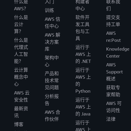
什么是
入门
构建者
联系我
AWS？
中心
们
训练
什么是
软件开
提交支
AWS 信
云计
发工具
持工单
任中心
算？
包与工
AWS
AWS 解
具
什么是
re:Post
决方案
代理式
运行于
库
Knowledge
人工智
AWS 上
Center
架构中
能？
的 .NET
心
AWS
云计算
运行于
Support
产品和
概念中
AWS 上
概述
技术常
心
的
见问题
获取专
Python
AWS 云
家帮助
分析报
安全性
运行于
告
AWS 可
AWS 上
最新资
访问性
AWS 合
的 Java
讯
作伙伴
法律
运行于
博客
AWS 上