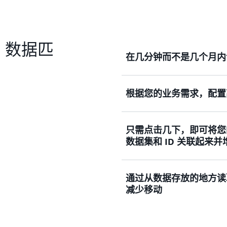
ion 数据匹
在几分钟而不是几个月内
无需构建和维护复杂的自定
根据您的业务需求，配置
相关记录。
只需点击几下，即可将您
根据您的业务需求，使用灵
数据集和 ID 关联起来
术，优化记录匹配。 通过
配新记录和现有记录，也可
只需点击几下，即可将您的记
通过从数据存放的地方读
接起来并增强这些记录，从
减少移动
AWS Entity Resol