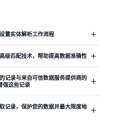
设置实体解析工作流程
义解决方案，即可更快地匹配、关联和分析
高级匹配技术，帮助提高数据准确性
的记录与来自可信数据服务提供商的
活、易于配置的机器学习和基于规则的技
并增强这些记录
基于规则的高级匹配，公司可以近乎实时地匹
以根据业务需求使用模糊算法。
录与来自数据服务提供商的数据集和 ID 连
取记录，保护您的数据并最大限度地
而更好地了解、触达客户并与客户互动。
ution 数据匹配服务可以从数据存放的地方读取记录，