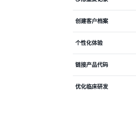
删除相关记录以更好地分析
创建客户档案
准备，并改善业务成果。
使用规则、ML 或选择匹
个性化体验
单个配置文件，以生成见解
通过在广告和营销活动、客
链接产品代码
统一的见解，提供更相关的
优化临床研发
将 SKU、UPC 或专有商
和供应链的追踪。
使用经过匹配且已去重的记
获得成果。